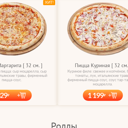
ХИТ!
ргарита [ 32 cм. ]
Пицца Куриная [ 32 cм.
 пицца: сыр моцарелла, сыр
Куриное филе: свежее и копчёное, 
альянские травы, фирменный
томаты, лук, итальянские трав
пицца-соус.
фирменный пицца-соус, соус тар-та
моцарелла.
829
1 199
Роллы