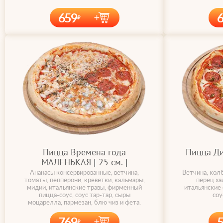
659
Пицца Времена года
Пицца Д
МАЛЕНЬКАЯ [ 25 cм. ]
Ананасы консервированные, ветчина,
Ветчина, колб
томаты, пепперони, креветки, кальмары,
перец ха
мидии, итальянские травы, фирменный
итальянские
пицца-соус, соус тар-тар, сыры
соу
моцарелла, пармезан, блю чиз и фета.
769