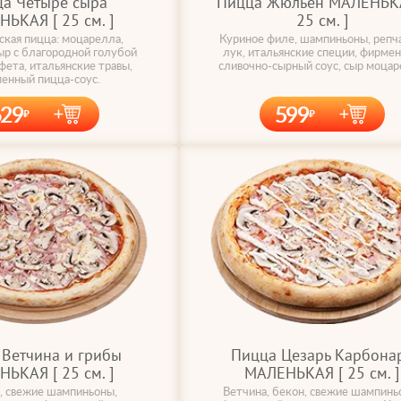
а Четыре сыра
Пицца Жюльен МАЛЕНЬКА
ЬКАЯ [ 25 cм. ]
25 cм. ]
ская пицца: моцарелла,
Куриное филе, шампиньоны, репч
ыр с благородной голубой
лук, итальянские специи, фирме
фета, итальянские травы,
сливочно-сырный соус, сыр моца
енный пицца-соус.
629
599
Ветчина и грибы
Пицца Цезарь Карбона
ЬКАЯ [ 25 cм. ]
МАЛЕНЬКАЯ [ 25 cм. ]
, свежие шампиньоны,
Ветчина, бекон, свежие шампинь