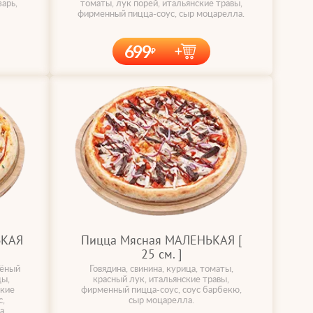
арь,
томаты, лук порей, итальянские травы,
фирменный пицца-соус, сыр моцарелла.
699
ЬКАЯ
Пицца Мясная МАЛЕНЬКАЯ [
25 cм. ]
чёный
Говядина, свинина, курица, томаты,
цы,
красный лук, итальянские травы,
ские
фирменный пицца-соус, соус барбекю,
,
сыр моцарелла.
а