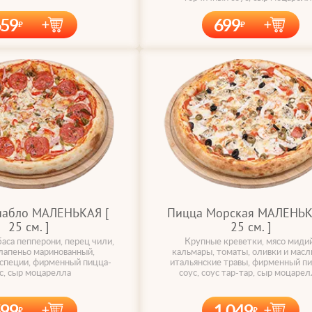
659
699
иабло МАЛЕНЬКАЯ [
Пицца Морская МАЛЕНЬК
25 cм. ]
25 cм. ]
аса пепперони, перец чили,
Крупные креветки, мясо мидий
лапеньо маринованный,
кальмары, томаты, оливки и масл
 специи, фирменный пицца-
итальянские травы, фирменный п
с, сыр моцарелла
соус, соус тар-тар, сыр моцарел
599
1 049