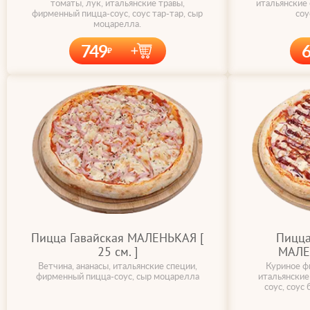
томаты, лук, итальянские травы,
итальянские
фирменный пицца-соус, соус тар-тар, сыр
соу
моцарелла.
749
Пицца Гавайская МАЛЕНЬКАЯ [
Пицца
25 cм. ]
МАЛЕН
Ветчина, ананасы, итальянские специи,
Куриное фи
фирменный пицца-соус, сыр моцарелла
итальянские
соус, соус