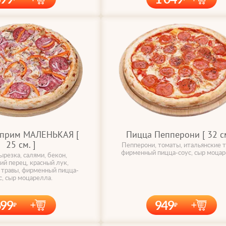
уприм МАЛЕНЬКАЯ [
Пицца Пепперони [ 32 cм
25 cм. ]
Пепперони, томаты, итальянские т
фирменный пицца-соус, сыр моцар
ырезка, салями, бекон,
ий перец, красный лук,
 травы, фирменный пицца-
с, сыр моцарелла.
699
949