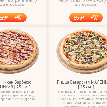
 специи, фирменный пицца-
фирменный пицца-соус и соус Цез
с, сыр моцарелла
сыр моцарелла.
659
699
 Чикен Барбекю
Пицца Баварская МАЛЕН
ЬКАЯ [ 25 cм. ]
[ 25 cм. ]
ле, бекон, красный лук,
Охотничьи колбаски, бекон, запе
 травы, фирменный пицца-
картофель, маринованные огур
 барбекю, сыр моцарелла.
красный лук, петрушка, итальян
специи, фирменный пицца-соус
горчичный соус, сыр моцарелл