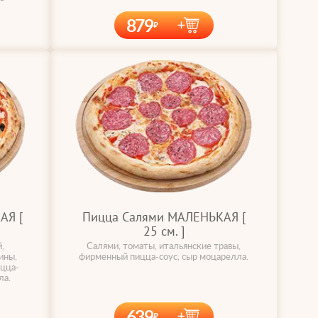
879
АЯ [
Пицца Салями МАЛЕНЬКАЯ [
25 cм. ]
,
Салями, томаты, итальянские травы,
ины,
фирменный пицца-соус, сыр моцарелла.
ицца-
ла.
639