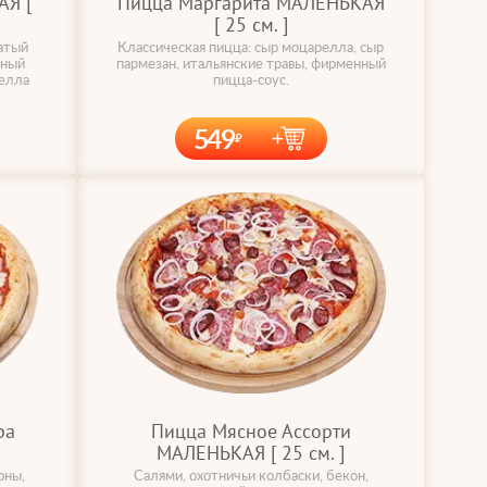
Я [
Пицца Маргарита МАЛЕНЬКАЯ
[ 25 cм. ]
атый
Классическая пицца: сыр моцарелла, сыр
нный
пармезан, итальянские травы, фирменный
релла
пицца-соус.
549
ра
Пицца Мясное Ассорти
МАЛЕНЬКАЯ [ 25 cм. ]
оны,
Салями, охотничьи колбаски, бекон,