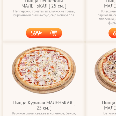
Пицца Пепперони
Пицц
МАЛЕНЬКАЯ [ 25 cм. ]
МАЛЕН
Пепперони, томаты, итальянские травы,
Классиче
фирменный пицца-соус, сыр моцарелла.
пармезан, с
плесенью, 
фирм
599
Пицца Куриная МАЛЕНЬКАЯ [
Пицца 
25 cм. ]
МАЛЕН
Куриное филе: свежее и копчёное, бекон,
Ветчина