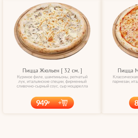
Пицца Жюльен [ 32 cм. ]
Пицца Ма
Куриное филе, шампиньоны, репчатый
Классическая
лук, итальянские специи, фирменный
пармезан, ит
сливочно-сырный соус, сыр моцарелла
949