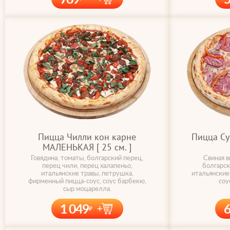
Пицца Чилли кон карне
Пицца С
МАЛЕНЬКАЯ [ 25 cм. ]
Говядина, томаты, болгарский перец,
Свиная в
перец чили, перец халапеньо,
болгарск
итальянские травы, петрушка,
итальянские
фирменный пицца-соус, соус барбекю,
соу
сыр моцарелла.
1 049