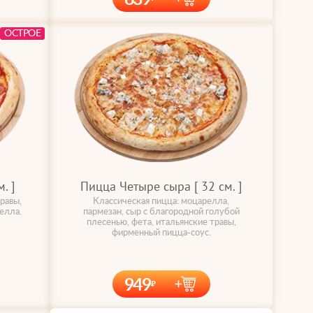
ОСТРОЕ
. ]
Пицца Четыре сыра [ 32 cм. ]
равы,
Классическая пицца: моцарелла,
елла.
пармезан, сыр с благородной голубой
плесенью, фета, итальянские травы,
фирменный пицца-соус.
949