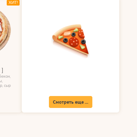
ХИТ!
 ]
бекон,
ы,
р, сыр
Смотреть еще ...