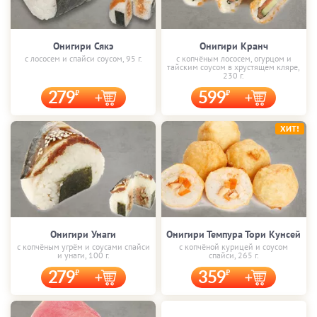
Онигири Сякэ
Онигири Кранч
с лососем и спайси соусом, 95 г.
с копчёным лососем, огурцом и
тайским соусом в хрустящем кляре,
230 г.
279
599
ХИТ!
Онигири Унаги
Онигири Темпура Тори Кунсей
с копчёным угрём и соусами спайси
с копчёной курицей и соусом
и унаги, 100 г.
спайси, 265 г.
279
359