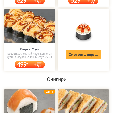
629
529
Каджи Муги
креветка, снежный краб, копчёная
Смотреть еще ...
курица, огурец, сырный соус, 270 г.
499
Онигири
ХИТ!