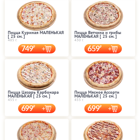
Пицца Куриная МАЛЕНЬКАЯ
Пицца Ветчина и грибы
[ 25 cм. ]
МАЛЕНЬКАЯ [ 25 cм. ]
485 г.
430 г.
749
659
Пицца Цезарь Карбонара
Пицца Мясное Ассорти
МАЛЕНЬКАЯ [ 25 cм. ]
МАЛЕНЬКАЯ [ 25 cм. ]
455 г.
455 г.
699
699