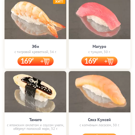
ХИТ!
Эби
Магуро
с тигровой креветкой, 34 г.
с тунцом, 30 г.
169
169
Тамаго
Сякэ Кунсей
с японским омлетом и соусом унаги,
с копчёным лососем, 30 г.
обёрнут полоской нори, 32 г.