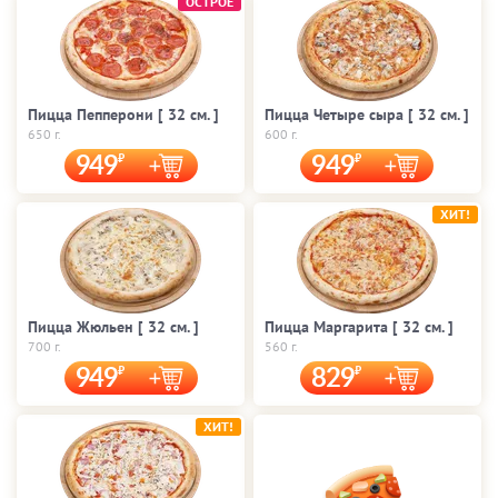
ОСТРОЕ
Пицца Пепперони [ 32 cм. ]
Пицца Четыре сыра [ 32 cм. ]
650 г.
600 г.
949
949
ХИТ!
Пицца Жюльен [ 32 cм. ]
Пицца Маргарита [ 32 cм. ]
700 г.
560 г.
949
829
ХИТ!