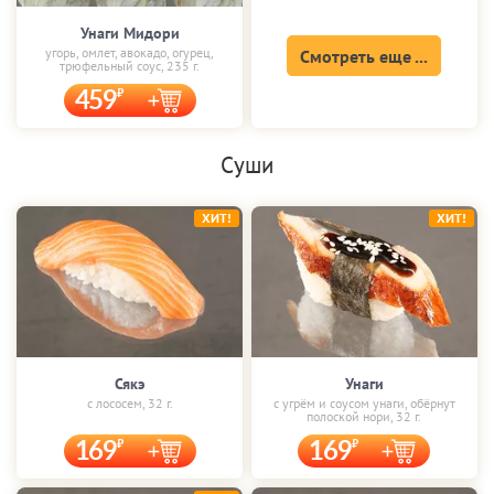
Унаги Мидори
угорь, омлет, авокадо, огурец,
Смотреть еще ...
трюфельный соус, 235 г.
459
Суши
ХИТ!
ХИТ!
Сякэ
Унаги
с лососем, 32 г.
с угрём и соусом унаги, обёрнут
полоской нори, 32 г.
169
169