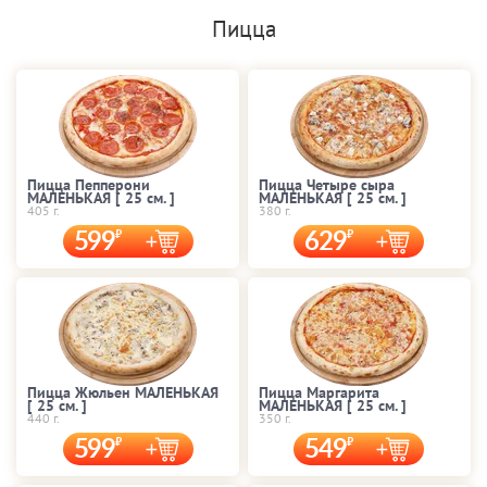
Пицца
Пицца Пепперони
Пицца Четыре сыра
МАЛЕНЬКАЯ [ 25 cм. ]
МАЛЕНЬКАЯ [ 25 cм. ]
405 г.
380 г.
599
629
Пицца Жюльен МАЛЕНЬКАЯ
Пицца Маргарита
[ 25 cм. ]
МАЛЕНЬКАЯ [ 25 cм. ]
440 г.
350 г.
599
549