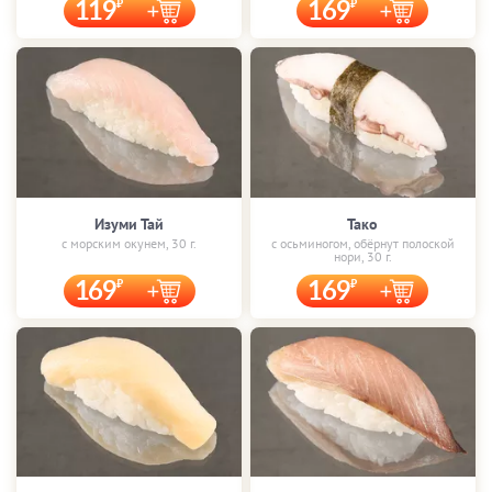
119
169
Изуми Тай
Тако
с морским окунем, 30 г.
с осьминогом, обёрнут полоской
нори, 30 г.
169
169