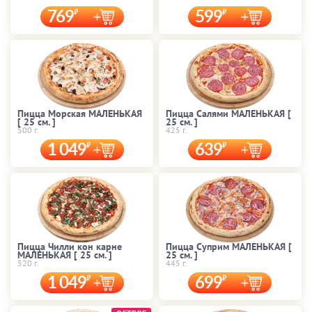
769
599
Пицца Морская МАЛЕНЬКАЯ
Пицца Салями МАЛЕНЬКАЯ [
[ 25 cм. ]
25 cм. ]
500 г.
425 г.
1 049
639
Пицца Чилли кон карне
Пицца Суприм МАЛЕНЬКАЯ [
МАЛЕНЬКАЯ [ 25 cм. ]
25 cм. ]
520 г.
445 г.
1 049
699