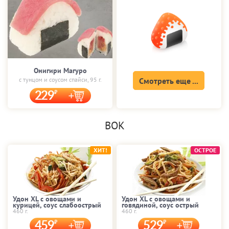
Онигири Магуро
с тунцом и соусом спайси, 95 г.
Смотреть еще ...
229
ВОК
ХИТ!
ОСТРОЕ
Удон XL с овощами и
Удон XL с овощами и
курицей, соус слабоострый
говядиной, соус острый
460 г.
460 г.
459
529