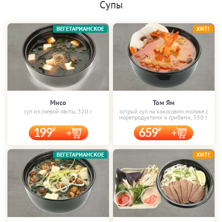
Супы
ВЕГЕТАРИАНСКОЕ
ХИТ!
Мисо
Том Ям
суп из соевой пасты, 320 г.
острый суп на кокосовом молоке с
морепродуктами и грибами, 350 г.
199
659
ВЕГЕТАРИАНСКОЕ
ХИТ!