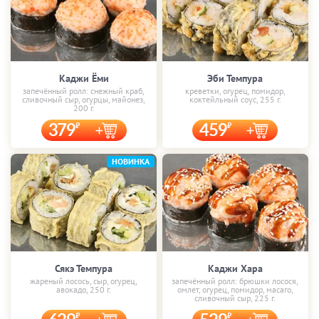
Каджи Ёми
Эби Темпура
запечённый ролл: снежный краб,
креветки, огурец, помидор,
сливочный сыр, огурцы, майонез,
коктейльный соус, 255 г.
200 г.
379
459
НОВИНКА
Сякэ Темпура
Каджи Хара
жареный лосось, сыр, огурец,
запечённый ролл: брюшки лосося,
авокадо, 250 г.
омлет, огурец, помидор, масаго,
сливочный сыр, 225 г.