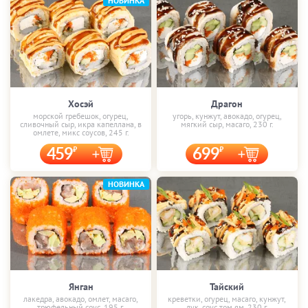
НОВИНКА
Хосэй
Драгон
морской гребешок, огурец,
угорь, кунжут, авокадо, огурец,
сливочный сыр, икра капеллана, в
мягкий сыр, масаго, 230 г.
омлете, микс соусов, 245 г.
459
699
НОВИНКА
Янган
Тайский
лакедра, авокадо, омлет, масаго,
креветки, огурец, масаго, кунжут,
трюфельный соус, 195 г.
лук, соус том ям, 230 г.