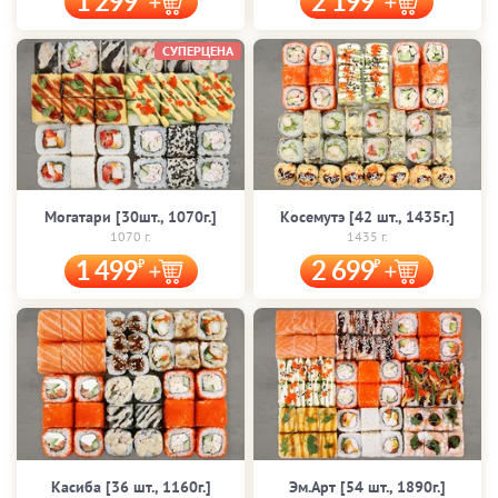
1 299
2 199
СУПЕРЦЕНА
Могатари [30шт., 1070г.]
Косемутэ [42 шт., 1435г.]
1070 г.
1435 г.
1 499
2 699
Касиба [36 шт., 1160г.]
Эм.Арт [54 шт., 1890г.]