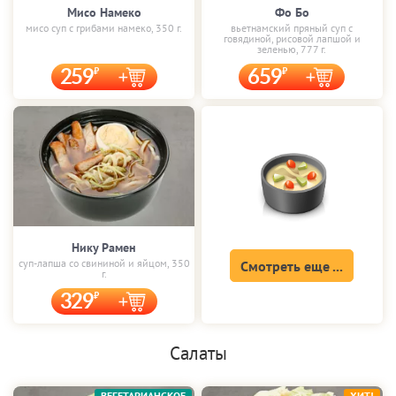
Мисо Намеко
Фо Бо
мисо суп с грибами намеко, 350 г.
вьетнамский пряный суп с
говядиной, рисовой лапшой и
зеленью, 777 г.
259
659
Нику Рамен
суп-лапша со свининой и яйцом, 350
Смотреть еще ...
г.
329
Салаты
ВЕГЕТАРИАНСКОЕ
ХИТ!