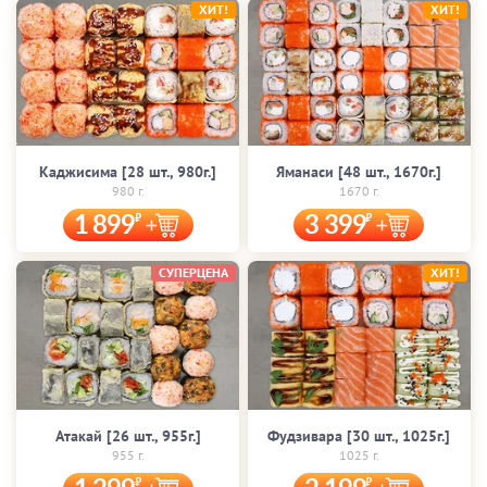
ХИТ!
ХИТ!
Каджисима [28 шт., 980г.]
Яманаси [48 шт., 1670г.]
980 г.
1670 г.
1 899
3 399
СУПЕРЦЕНА
ХИТ!
Атакай [26 шт., 955г.]
Фудзивара [30 шт., 1025г.]
955 г.
1025 г.