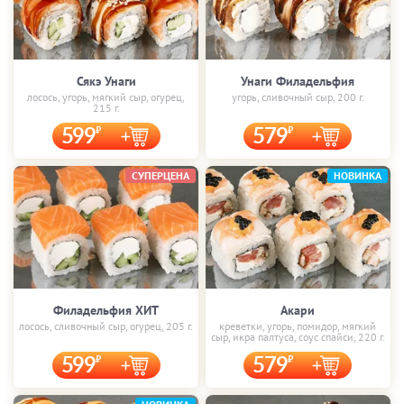
Сякэ Унаги
Унаги Филадельфия
лосось, угорь, мягкий сыр, огурец,
угорь, сливочный сыр, 200 г.
215 г.
599
579
СУПЕРЦЕНА
НОВИНКА
Филадельфия ХИТ
Акари
лосось, сливочный сыр, огурец, 205 г.
креветки, угорь, помидор, мягкий
сыр, икра палтуса, соус спайси, 220 г.
599
579