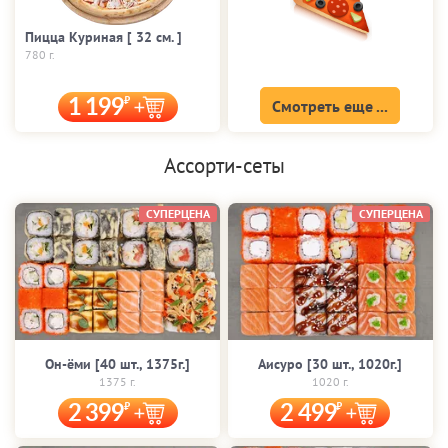
Пицца Куриная [ 32 cм. ]
780 г.
1 199
Смотреть еще ...
Ассорти-сеты
СУПЕРЦЕНА
СУПЕРЦЕНА
Он-ёми [40 шт., 1375г.]
Аисуро [30 шт., 1020г.]
1375 г.
1020 г.
2 399
2 499