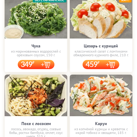
Чука
Цезарь с курицей
из маринованных водорослей с
классический салат с ломтиками
ореховым соусом, 150 г.
обжаренного куриного филе, 210 г.
349
459
Поке с лососем
Каруи
лосось, авокадо, огурец, соевые
из копчёной курицы и креветок с
бобы, ростки бамбука, омлет, соус
икрой тобико и овощами, 185 г.
унаги, 315 г.