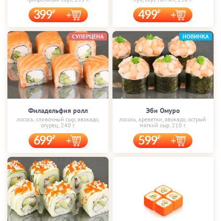
399
499
СУПЕРЦЕНА
НОВИНКА
Филадельфия ролл
Эби Омуро
лосось, сливочный сыр, авокадо,
лосось, креветки, авокадо, острый
огурец, 240 г.
мягкий сыр, 210 г.
699
599