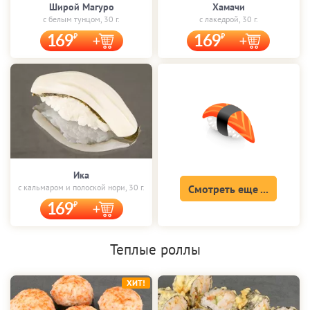
Широй Магуро
Хамачи
с белым тунцом, 30 г.
с лакедрой, 30 г.
169
169
Ика
с кальмаром и полоской нори, 30 г.
Смотреть еще ...
169
Теплые роллы
ХИТ!