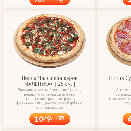
Пицца Чилли кон карне
Пицца С
МАЛЕНЬКАЯ [ 25 cм. ]
Говядина, томаты, болгарский перец,
Свиная в
перец чили, перец халапеньо,
болгарск
итальянские травы, петрушка,
итальянские
фирменный пицца-соус, соус барбекю,
соу
сыр моцарелла.
1 049