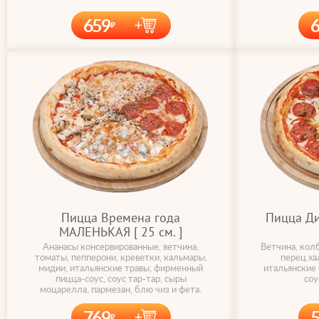
659
Пицца Времена года
Пицца Д
МАЛЕНЬКАЯ [ 25 cм. ]
Ананасы консервированные, ветчина,
Ветчина, колб
томаты, пепперони, креветки, кальмары,
перец ха
мидии, итальянские травы, фирменный
итальянские
пицца-соус, соус тар-тар, сыры
соу
моцарелла, пармезан, блю чиз и фета.
769