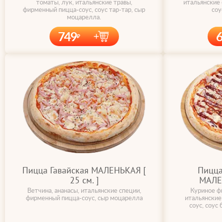
томаты, лук, итальянские травы,
итальянские
фирменный пицца-соус, соус тар-тар, сыр
соу
моцарелла.
749
Пицца Гавайская МАЛЕНЬКАЯ [
Пицца
25 cм. ]
МАЛЕН
Ветчина, ананасы, итальянские специи,
Куриное фи
фирменный пицца-соус, сыр моцарелла
итальянские
соус, соус