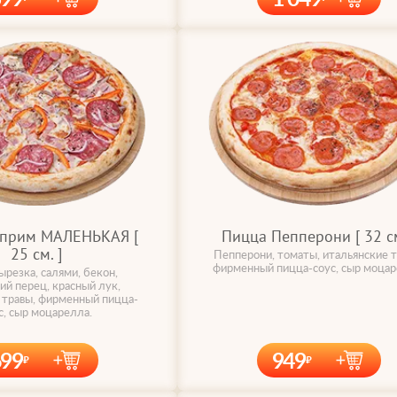
уприм МАЛЕНЬКАЯ [
Пицца Пепперони [ 32 cм
25 cм. ]
Пепперони, томаты, итальянские т
фирменный пицца-соус, сыр моцар
ырезка, салями, бекон,
ий перец, красный лук,
 травы, фирменный пицца-
с, сыр моцарелла.
699
949