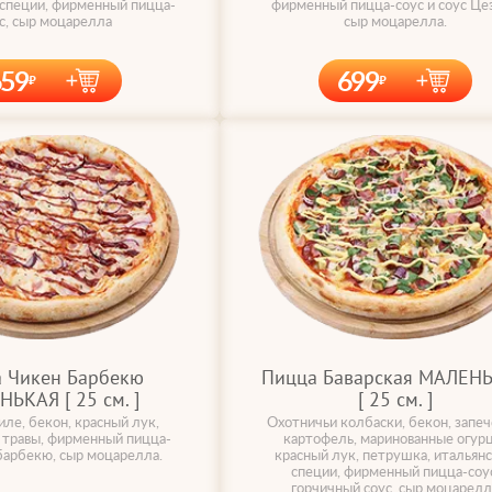
 специи, фирменный пицца-
фирменный пицца-соус и соус Цез
с, сыр моцарелла
сыр моцарелла.
659
699
 Чикен Барбекю
Пицца Баварская МАЛЕН
ЬКАЯ [ 25 cм. ]
[ 25 cм. ]
ле, бекон, красный лук,
Охотничьи колбаски, бекон, запе
 травы, фирменный пицца-
картофель, маринованные огур
 барбекю, сыр моцарелла.
красный лук, петрушка, итальян
специи, фирменный пицца-соус
горчичный соус, сыр моцарелл