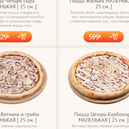
а Четыре сыра
Пицца Жюльен МАЛЕНЬКА
ЬКАЯ [ 25 cм. ]
25 cм. ]
ская пицца: моцарелла,
Куриное филе, шампиньоны, репч
ыр с благородной голубой
лук, итальянские специи, фирме
фета, итальянские травы,
сливочно-сырный соус, сыр моца
енный пицца-соус.
629
599
Ветчина и грибы
Пицца Цезарь Карбона
ЬКАЯ [ 25 cм. ]
МАЛЕНЬКАЯ [ 25 cм. ]
, свежие шампиньоны,
Ветчина, бекон, свежие шампинь