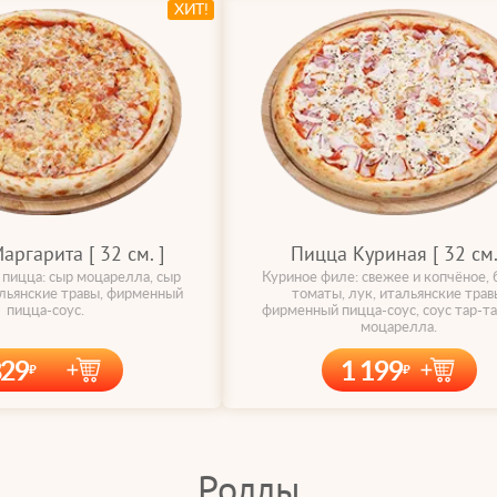
ХИТ!
ргарита [ 32 cм. ]
Пицца Куриная [ 32 cм.
 пицца: сыр моцарелла, сыр
Куриное филе: свежее и копчёное, 
альянские травы, фирменный
томаты, лук, итальянские трав
пицца-соус.
фирменный пицца-соус, соус тар-та
моцарелла.
829
1 199
Роллы