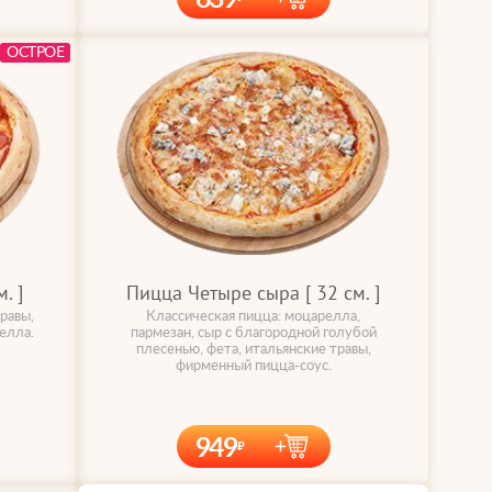
ОСТРОЕ
. ]
Пицца Четыре сыра [ 32 cм. ]
равы,
Классическая пицца: моцарелла,
елла.
пармезан, сыр с благородной голубой
плесенью, фета, итальянские травы,
фирменный пицца-соус.
949