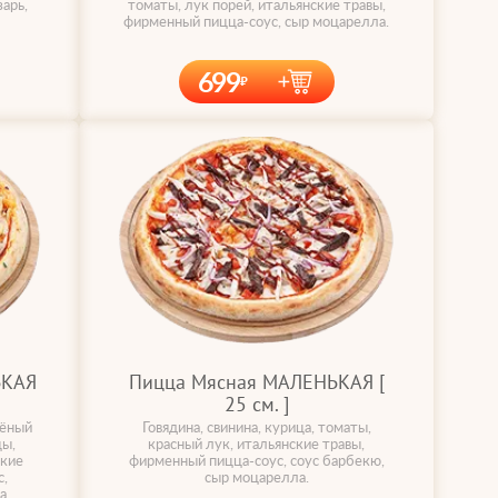
арь,
томаты, лук порей, итальянские травы,
фирменный пицца-соус, сыр моцарелла.
699
ЬКАЯ
Пицца Мясная МАЛЕНЬКАЯ [
25 cм. ]
чёный
Говядина, свинина, курица, томаты,
цы,
красный лук, итальянские травы,
ские
фирменный пицца-соус, соус барбекю,
,
сыр моцарелла.
а