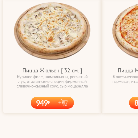
Пицца Жюльен [ 32 cм. ]
Пицца Ма
Куриное филе, шампиньоны, репчатый
Классическая
лук, итальянские специи, фирменный
пармезан, ит
сливочно-сырный соус, сыр моцарелла
949