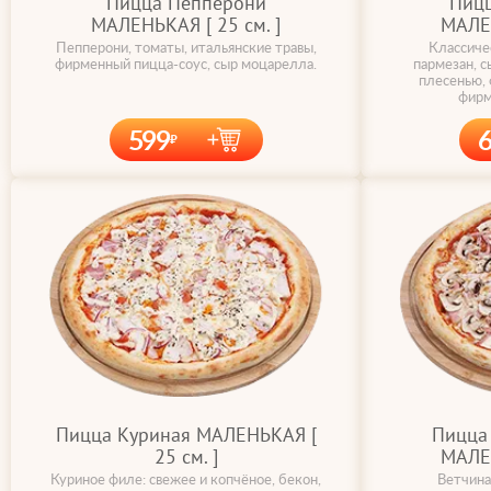
Пицца Пепперони
Пицц
МАЛЕНЬКАЯ [ 25 cм. ]
МАЛЕН
Пепперони, томаты, итальянские травы,
Классиче
фирменный пицца-соус, сыр моцарелла.
пармезан, с
плесенью, 
фирм
599
Пицца Куриная МАЛЕНЬКАЯ [
Пицца 
25 cм. ]
МАЛЕН
Куриное филе: свежее и копчёное, бекон,
Ветчина