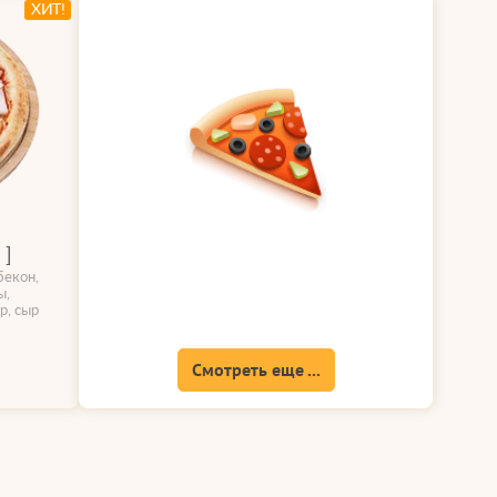
ХИТ!
 ]
бекон,
ы,
р, сыр
Смотреть еще ...