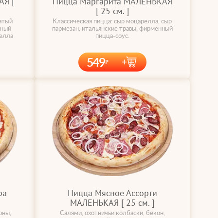
Я [
Пицца Маргарита МАЛЕНЬКАЯ
[ 25 cм. ]
атый
Классическая пицца: сыр моцарелла, сыр
нный
пармезан, итальянские травы, фирменный
релла
пицца-соус.
549
ра
Пицца Мясное Ассорти
МАЛЕНЬКАЯ [ 25 cм. ]
оны,
Салями, охотничьи колбаски, бекон,