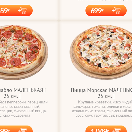
659
699
иабло МАЛЕНЬКАЯ [
Пицца Морская МАЛЕНЬК
25 cм. ]
25 cм. ]
аса пепперони, перец чили,
Крупные креветки, мясо мидий
лапеньо маринованный,
кальмары, томаты, оливки и масл
 специи, фирменный пицца-
итальянские травы, фирменный п
с, сыр моцарелла
соус, соус тар-тар, сыр моцарел
599
1 049