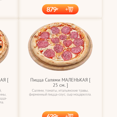
879
АЯ [
Пицца Салями МАЛЕНЬКАЯ [
25 cм. ]
,
Салями, томаты, итальянские травы,
ины,
фирменный пицца-соус, сыр моцарелла.
ицца-
ла.
639