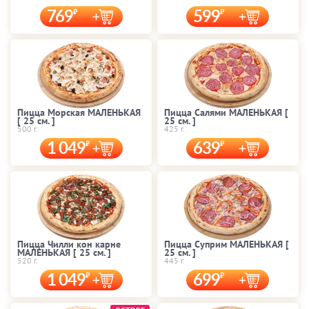
769
599
Пицца Морская МАЛЕНЬКАЯ
Пицца Салями МАЛЕНЬКАЯ [
[ 25 cм. ]
25 cм. ]
500 г.
425 г.
1 049
639
Пицца Чилли кон карне
Пицца Суприм МАЛЕНЬКАЯ [
МАЛЕНЬКАЯ [ 25 cм. ]
25 cм. ]
520 г.
445 г.
1 049
699