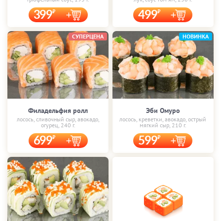
399
499
СУПЕРЦЕНА
НОВИНКА
Филадельфия ролл
Эби Омуро
лосось, сливочный сыр, авокадо,
лосось, креветки, авокадо, острый
огурец, 240 г.
мягкий сыр, 210 г.
699
599