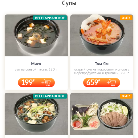
Супы
ВЕГЕТАРИАНСКОЕ
ХИТ!
Мисо
Том Ям
суп из соевой пасты, 320 г.
острый суп на кокосовом молоке с
морепродуктами и грибами, 350 г.
199
659
ВЕГЕТАРИАНСКОЕ
ХИТ!