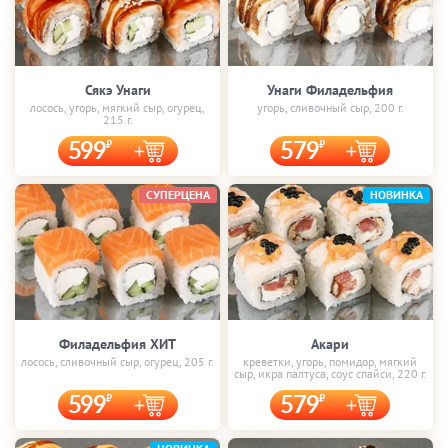
Сякэ Унаги
Унаги Филадельфия
лосось, угорь, мягкий сыр, огурец,
угорь, сливочный сыр, 200 г.
215 г.
599
579
СУПЕРЦЕНА
НОВИНКА
Филадельфия ХИТ
Акари
лосось, сливочный сыр, огурец, 205 г.
креветки, угорь, помидор, мягкий
сыр, икра палтуса, соус спайси, 220 г.
599
579