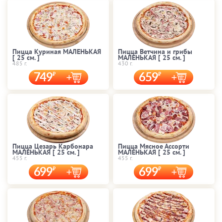
Пицца Куриная МАЛЕНЬКАЯ
Пицца Ветчина и грибы
[ 25 cм. ]
МАЛЕНЬКАЯ [ 25 cм. ]
485 г.
430 г.
749
659
Пицца Цезарь Карбонара
Пицца Мясное Ассорти
МАЛЕНЬКАЯ [ 25 cм. ]
МАЛЕНЬКАЯ [ 25 cм. ]
455 г.
455 г.
699
699