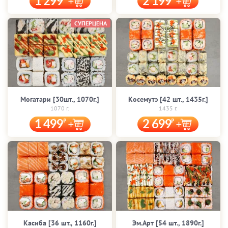
1 299
2 199
СУПЕРЦЕНА
Могатари [30шт., 1070г.]
Косемутэ [42 шт., 1435г.]
1070 г.
1435 г.
1 499
2 699
Касиба [36 шт., 1160г.]
Эм.Арт [54 шт., 1890г.]