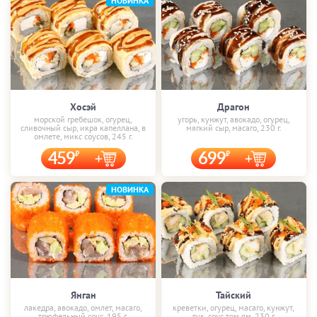
НОВИНКА
Хосэй
Драгон
морской гребешок, огурец,
угорь, кунжут, авокадо, огурец,
сливочный сыр, икра капеллана, в
мягкий сыр, масаго, 230 г.
омлете, микс соусов, 245 г.
459
699
НОВИНКА
Янган
Тайский
лакедра, авокадо, омлет, масаго,
креветки, огурец, масаго, кунжут,
трюфельный соус, 195 г.
лук, соус том ям, 230 г.