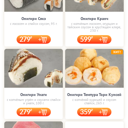
Онигири Сякэ
Онигири Кранч
с лососем и спайси соусом, 95 г.
с копчёным лососем, огурцом и
тайским соусом в хрустящем кляре,
230 г.
279
599
ХИТ!
Онигири Унаги
Онигири Темпура Тори Кунсей
с копчёным угрём и соусами спайси
с копчёной курицей и соусом
и унаги, 100 г.
спайси, 265 г.
279
359