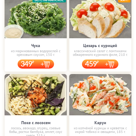
Чука
Цезарь с курицей
из маринованных водорослей с
классический салат с ломтиками
ореховым соусом, 150 г.
обжаренного куриного филе, 210 г.
349
459
Поке с лососем
Каруи
лосось, авокадо, огурец, соевые
из копчёной курицы и креветок с
бобы, ростки бамбука, омлет, соус
икрой тобико и овощами, 185 г.
унаги, 315 г.