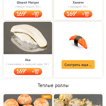
Широй Магуро
Хамачи
с белым тунцом, 30 г.
с лакедрой, 30 г.
169
169
Ика
с кальмаром и полоской нори, 30 г.
Смотреть еще ...
169
Теплые роллы
ХИТ!