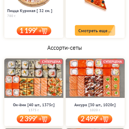
Пицца Куриная [ 32 cм. ]
780 г.
1 199
Смотреть еще ...
Ассорти-сеты
СУПЕРЦЕНА
СУПЕРЦЕНА
Он-ёми [40 шт., 1375г.]
Аисуро [30 шт., 1020г.]
1375 г.
1020 г.
2 399
2 499