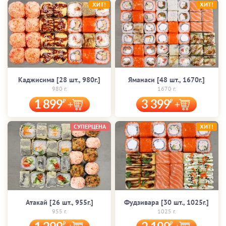
ХИТ!
ХИТ!
Каджисима [28 шт., 980г.]
Яманаси [48 шт., 1670г.]
980 г.
1670 г.
1 899
3 399
СУПЕРЦЕНА
ХИТ!
Атакай [26 шт., 955г.]
Фудзивара [30 шт., 1025г.]
955 г.
1025 г.