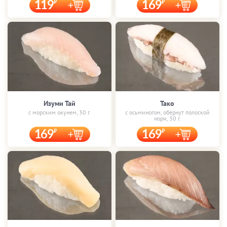
119
169
Изуми Тай
Тако
с морским окунем, 30 г.
с осьминогом, обёрнут полоской
нори, 30 г.
169
169