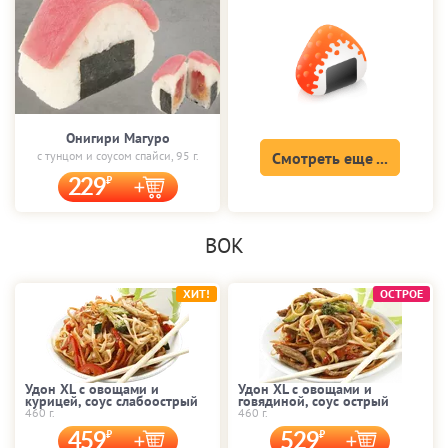
Онигири Магуро
с тунцом и соусом спайси, 95 г.
Смотреть еще ...
229
ВОК
ХИТ!
ОСТРОЕ
Удон XL с овощами и
Удон XL с овощами и
курицей, соус слабоострый
говядиной, соус острый
460 г.
460 г.
459
529