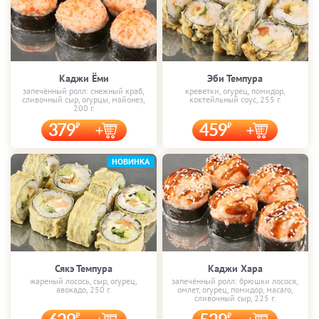
Каджи Ёми
Эби Темпура
запечённый ролл: снежный краб,
креветки, огурец, помидор,
сливочный сыр, огурцы, майонез,
коктейльный соус, 255 г.
200 г.
379
459
НОВИНКА
Сякэ Темпура
Каджи Хара
жареный лосось, сыр, огурец,
запечённый ролл: брюшки лосося,
авокадо, 250 г.
омлет, огурец, помидор, масаго,
сливочный сыр, 225 г.