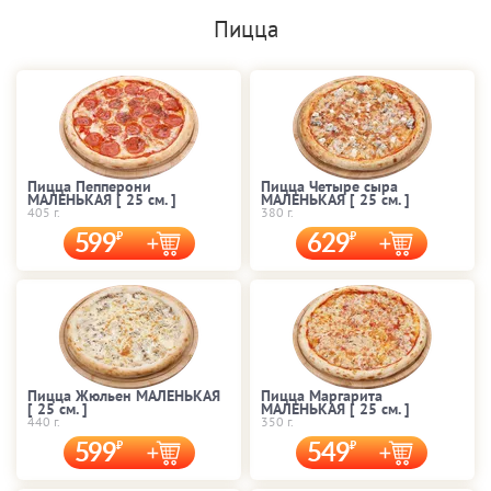
Пицца
Пицца Пепперони
Пицца Четыре сыра
МАЛЕНЬКАЯ [ 25 cм. ]
МАЛЕНЬКАЯ [ 25 cм. ]
405 г.
380 г.
599
629
Пицца Жюльен МАЛЕНЬКАЯ
Пицца Маргарита
[ 25 cм. ]
МАЛЕНЬКАЯ [ 25 cм. ]
440 г.
350 г.
599
549