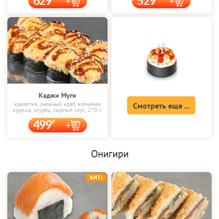
629
529
Каджи Муги
креветка, снежный краб, копчёная
Смотреть еще ...
курица, огурец, сырный соус, 270 г.
499
Онигири
ХИТ!