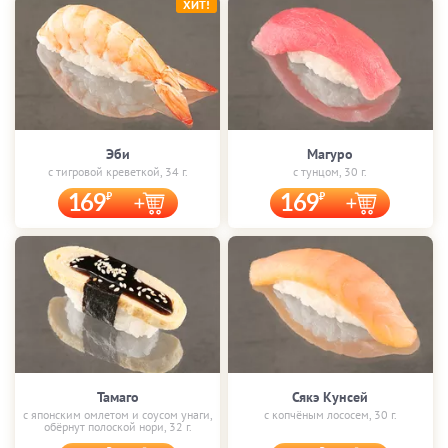
ХИТ!
Эби
Магуро
с тигровой креветкой, 34 г.
с тунцом, 30 г.
169
169
Тамаго
Сякэ Кунсей
с японским омлетом и соусом унаги,
с копчёным лососем, 30 г.
обёрнут полоской нори, 32 г.