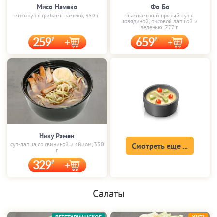
Мисо Намеко
Фо Бо
мисо суп с грибами намеко, 350 г.
вьетнамский пряный суп с
говядиной, рисовой лапшой и
зеленью, 777 г.
259
659
Нику Рамен
суп-лапша со свининой и яйцом, 350
Смотреть еще ...
г.
329
Салаты
ВЕГЕТАРИАНСКОЕ
ХИТ!