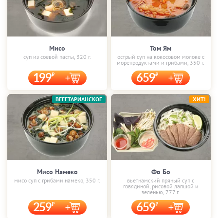
Мисо
Том Ям
суп из соевой пасты, 320 г.
острый суп на кокосовом молоке с
морепродуктами и грибами, 350 г.
199
659
ВЕГЕТАРИАНСКОЕ
ХИТ!
Мисо Намеко
Фо Бо
мисо суп с грибами намеко, 350 г.
вьетнамский пряный суп с
говядиной, рисовой лапшой и
зеленью, 777 г.
259
659