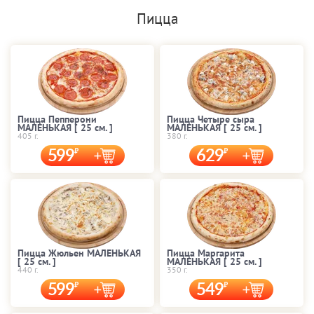
Пицца
Пицца Пепперони
Пицца Четыре сыра
МАЛЕНЬКАЯ [ 25 cм. ]
МАЛЕНЬКАЯ [ 25 cм. ]
405 г.
380 г.
599
629
Пицца Жюльен МАЛЕНЬКАЯ
Пицца Маргарита
[ 25 cм. ]
МАЛЕНЬКАЯ [ 25 cм. ]
440 г.
350 г.
599
549