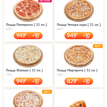
ОСТРОЕ
Пицца Пепперони [ 32 cм. ]
Пицца Четыре сыра [ 32 cм. ]
650 г.
600 г.
949
949
ХИТ!
Пицца Жюльен [ 32 cм. ]
Пицца Маргарита [ 32 cм. ]
700 г.
560 г.
949
829
ХИТ!