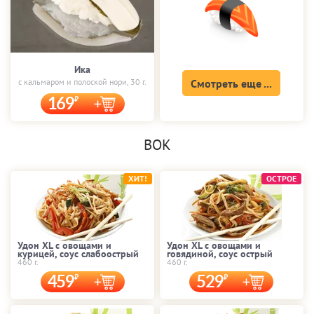
Ика
с кальмаром и полоской нори, 30 г.
Смотреть еще ...
169
ВОК
ХИТ!
ОСТРОЕ
Удон XL с овощами и
Удон XL с овощами и
курицей, соус слабоострый
говядиной, соус острый
460 г.
460 г.
459
529