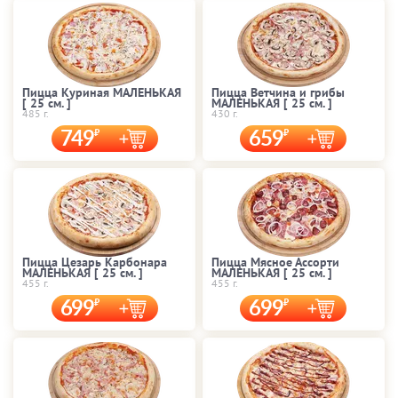
Пицца Куриная МАЛЕНЬКАЯ
Пицца Ветчина и грибы
[ 25 cм. ]
МАЛЕНЬКАЯ [ 25 cм. ]
485 г.
430 г.
749
659
Пицца Цезарь Карбонара
Пицца Мясное Ассорти
МАЛЕНЬКАЯ [ 25 cм. ]
МАЛЕНЬКАЯ [ 25 cм. ]
455 г.
455 г.
699
699