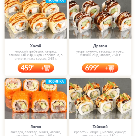
НОВИНКА
Хосэй
Драгон
морской гребешок, огурец,
угорь, кунжут, авокадо, огурец,
сливочный сыр, икра капеллана, в
мягкий сыр, масаго, 230 г.
омлете, микс соусов, 245 г.
459
699
НОВИНКА
Янган
Тайский
лакедра, авокадо, омлет, масаго,
креветки, огурец, масаго, кунжут,
трюфельный соус, 195 г.
лук, соус том ям, 230 г.