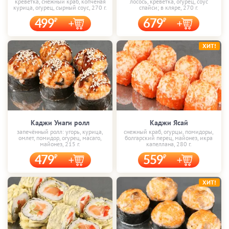
креветка, снежный краб, копчёная
лосось, креветка, огурец, соус
курица, огурец, сырный соус, 270 г.
спайси; в кляре, 270 г.
499
679
ХИТ!
Каджи Унаги ролл
Каджи Ясай
запечённый ролл: угорь, курица,
снежный краб, огурцы, помидоры,
омлет, помидор, огурец, масаго,
болгарский перец, майонез, икра
майонез, 215 г.
капеллана, 280 г.
479
559
ХИТ!