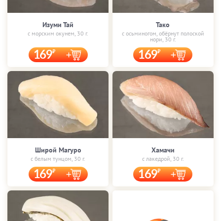
Изуми Тай
Тако
с морским окунем, 30 г.
с осьминогом, обёрнут полоской
нори, 30 г.
169
169
Широй Магуро
Хамачи
с белым тунцом, 30 г.
с лакедрой, 30 г.
169
169