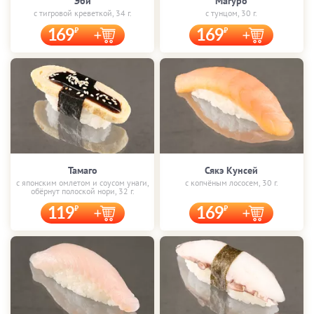
Эби
Магуро
с тигровой креветкой, 34 г.
с тунцом, 30 г.
169
169
Тамаго
Сякэ Кунсей
с японским омлетом и соусом унаги,
с копчёным лососем, 30 г.
обёрнут полоской нори, 32 г.
119
169