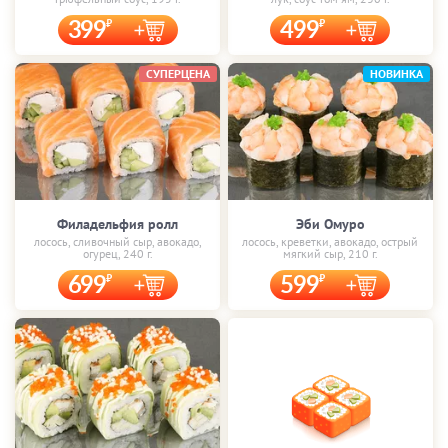
399
499
СУПЕРЦЕНА
НОВИНКА
Филадельфия ролл
Эби Омуро
лосось, сливочный сыр, авокадо,
лосось, креветки, авокадо, острый
огурец, 240 г.
мягкий сыр, 210 г.
699
599