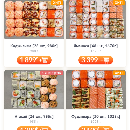
ХИТ!
ХИТ!
Каджисима [28 шт., 980г.]
Яманаси [48 шт., 1670г.]
980 г.
1670 г.
1 899
3 399
СУПЕРЦЕНА
ХИТ!
Атакай [26 шт., 955г.]
Фудзивара [30 шт., 1025г.]
955 г.
1025 г.