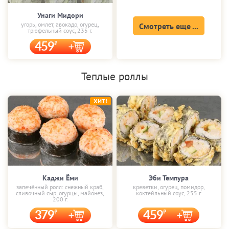
Унаги Мидори
угорь, омлет, авокадо, огурец,
Смотреть еще ...
трюфельный соус, 235 г.
459
Теплые роллы
ХИТ!
Каджи Ёми
Эби Темпура
запечённый ролл: снежный краб,
креветки, огурец, помидор,
сливочный сыр, огурцы, майонез,
коктейльный соус, 255 г.
200 г.
379
459