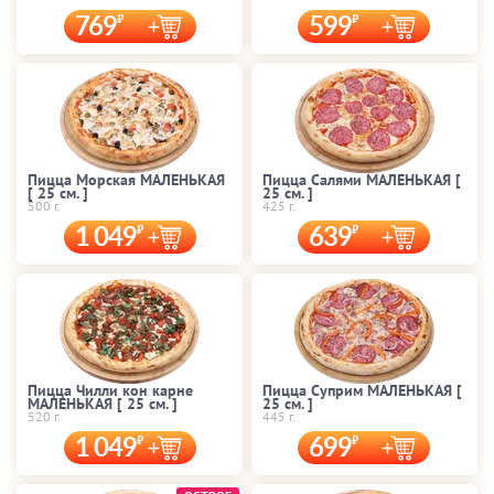
769
599
Пицца Морская МАЛЕНЬКАЯ
Пицца Салями МАЛЕНЬКАЯ [
[ 25 cм. ]
25 cм. ]
500 г.
425 г.
1 049
639
Пицца Чилли кон карне
Пицца Суприм МАЛЕНЬКАЯ [
МАЛЕНЬКАЯ [ 25 cм. ]
25 cм. ]
520 г.
445 г.
1 049
699