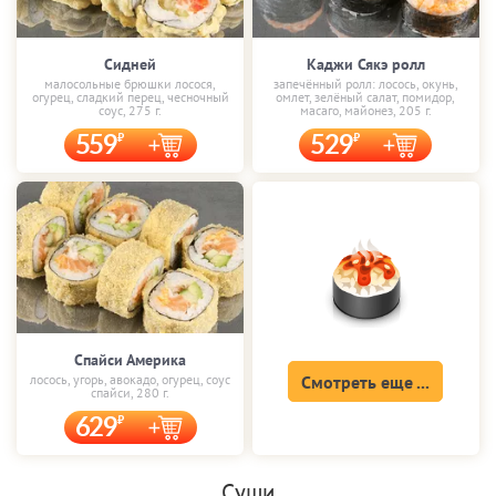
Сидней
Каджи Сякэ ролл
малосольные брюшки лосося,
запечённый ролл: лосось, окунь,
огурец, сладкий перец, чесночный
омлет, зелёный салат, помидор,
соус, 275 г.
масаго, майонез, 205 г.
559
529
Спайси Америка
лосось, угорь, авокадо, огурец, соус
Смотреть еще ...
спайси, 280 г.
629
Суши