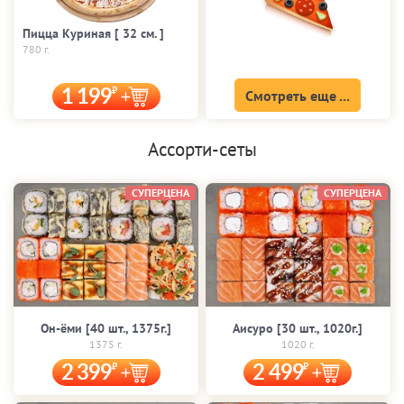
Пицца Куриная [ 32 cм. ]
780 г.
1 199
Смотреть еще ...
Ассорти-сеты
СУПЕРЦЕНА
СУПЕРЦЕНА
Он-ёми [40 шт., 1375г.]
Аисуро [30 шт., 1020г.]
1375 г.
1020 г.
2 399
2 499