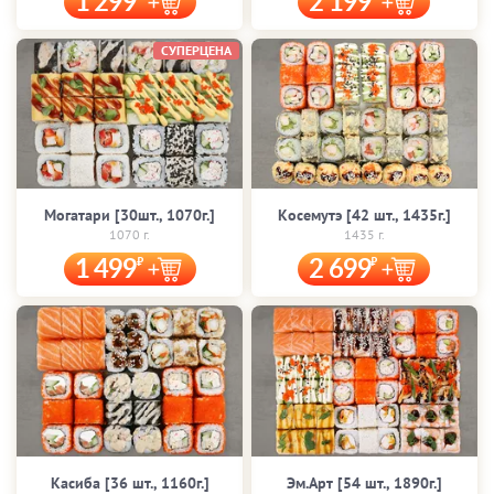
1 299
2 199
СУПЕРЦЕНА
Могатари [30шт., 1070г.]
Косемутэ [42 шт., 1435г.]
1070 г.
1435 г.
1 499
2 699
Касиба [36 шт., 1160г.]
Эм.Арт [54 шт., 1890г.]