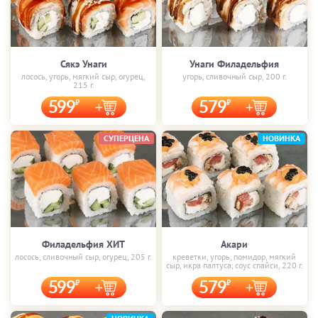
Сякэ Унаги
Унаги Филадельфия
лосось, угорь, мягкий сыр, огурец,
угорь, сливочный сыр, 200 г.
215 г.
599
579
СУПЕРЦЕНА
НОВИНКА
Филадельфия ХИТ
Акари
лосось, сливочный сыр, огурец, 205 г.
креветки, угорь, помидор, мягкий
сыр, икра палтуса, соус спайси, 220 г.
599
579