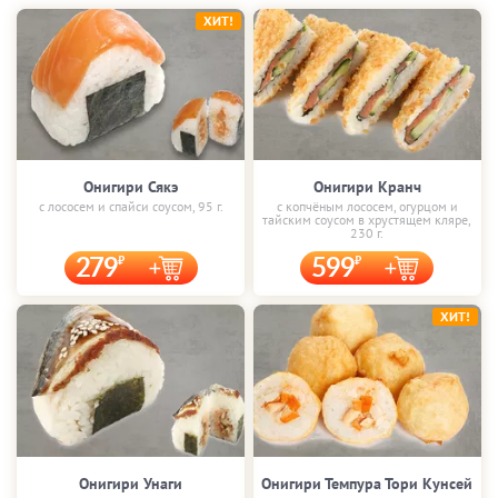
ХИТ!
Онигири Сякэ
Онигири Кранч
с лососем и спайси соусом, 95 г.
с копчёным лососем, огурцом и
тайским соусом в хрустящем кляре,
230 г.
279
599
ХИТ!
Онигири Унаги
Онигири Темпура Тори Кунсей