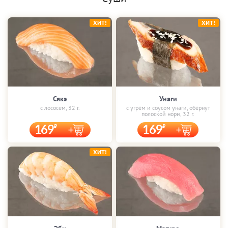
ХИТ!
ХИТ!
Сякэ
Унаги
с лососем, 32 г.
с угрём и соусом унаги, обёрнут
полоской нори, 32 г.
169
169
ХИТ!