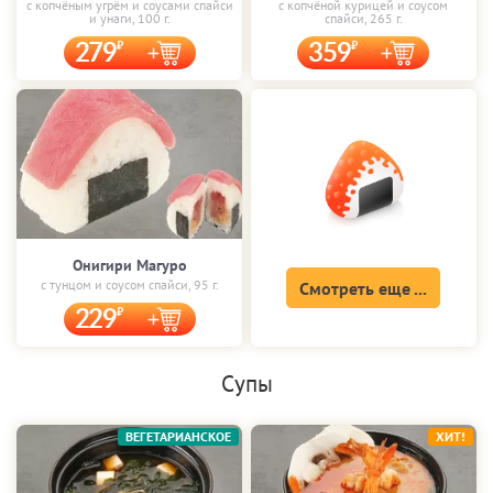
с копчёным угрём и соусами спайси
с копчёной курицей и соусом
и унаги, 100 г.
спайси, 265 г.
279
359
Онигири Магуро
с тунцом и соусом спайси, 95 г.
Смотреть еще ...
229
Супы
ВЕГЕТАРИАНСКОЕ
ХИТ!