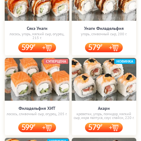
Сякэ Унаги
Унаги Филадельфия
лосось, угорь, мягкий сыр, огурец,
угорь, сливочный сыр, 200 г.
215 г.
599
579
СУПЕРЦЕНА
НОВИНКА
Филадельфия ХИТ
Акари
лосось, сливочный сыр, огурец, 205 г.
креветки, угорь, помидор, мягкий
сыр, икра палтуса, соус спайси, 220 г.
599
579