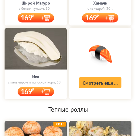
Широй Магуро
Хамачи
с белым тунцом, 30 г.
с лакедрой, 30 г.
169
169
Ика
с кальмаром и полоской нори, 30 г.
Смотреть еще ...
169
Теплые роллы
ХИТ!