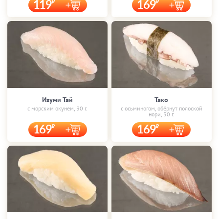
119
169
Изуми Тай
Тако
с морским окунем, 30 г.
с осьминогом, обёрнут полоской
нори, 30 г.
169
169