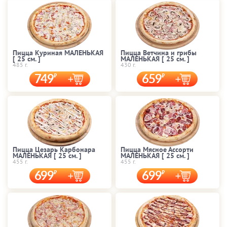
Пицца Куриная МАЛЕНЬКАЯ
Пицца Ветчина и грибы
[ 25 cм. ]
МАЛЕНЬКАЯ [ 25 cм. ]
485 г.
430 г.
749
659
Пицца Цезарь Карбонара
Пицца Мясное Ассорти
МАЛЕНЬКАЯ [ 25 cм. ]
МАЛЕНЬКАЯ [ 25 cм. ]
455 г.
455 г.
699
699