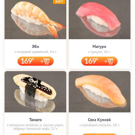
ХИТ!
Эби
Магуро
с тигровой креветкой, 34 г.
с тунцом, 30 г.
169
169
Тамаго
Сякэ Кунсей
с японским омлетом и соусом унаги,
с копчёным лососем, 30 г.
обёрнут полоской нори, 32 г.