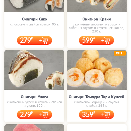
Онигири Сякэ
Онигири Кранч
с лососем и спайси соусом, 95 г.
с копчёным лососем, огурцом и
тайским соусом в хрустящем кляре,
230 г.
279
599
ХИТ!
Онигири Унаги
Онигири Темпура Тори Кунсей
с копчёным угрём и соусами спайси
с копчёной курицей и соусом
и унаги, 100 г.
спайси, 265 г.
279
359