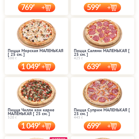
769
599
Пицца Морская МАЛЕНЬКАЯ
Пицца Салями МАЛЕНЬКАЯ [
[ 25 cм. ]
25 cм. ]
500 г.
425 г.
1 049
639
Пицца Чилли кон карне
Пицца Суприм МАЛЕНЬКАЯ [
МАЛЕНЬКАЯ [ 25 cм. ]
25 cм. ]
520 г.
445 г.
1 049
699