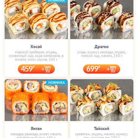
НОВИНКА
Хосэй
Драгон
морской гребешок, огурец,
угорь, кунжут, авокадо, огурец,
сливочный сыр, икра капеллана, в
мягкий сыр, масаго, 230 г.
омлете, микс соусов, 245 г.
459
699
НОВИНКА
Янган
Тайский
лакедра, авокадо, омлет, масаго,
креветки, огурец, масаго, кунжут,
трюфельный соус, 195 г.
лук, соус том ям, 230 г.