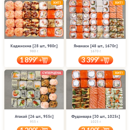
ХИТ!
ХИТ!
Каджисима [28 шт., 980г.]
Яманаси [48 шт., 1670г.]
980 г.
1670 г.
1 899
3 399
СУПЕРЦЕНА
ХИТ!
Атакай [26 шт., 955г.]
Фудзивара [30 шт., 1025г.]
955 г.
1025 г.