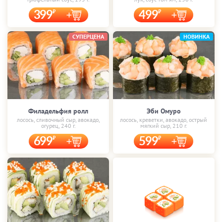
399
499
СУПЕРЦЕНА
НОВИНКА
Филадельфия ролл
Эби Омуро
лосось, сливочный сыр, авокадо,
лосось, креветки, авокадо, острый
огурец, 240 г.
мягкий сыр, 210 г.
699
599