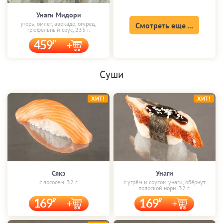
Унаги Мидори
угорь, омлет, авокадо, огурец,
Смотреть еще ...
трюфельный соус, 235 г.
459
Суши
ХИТ!
ХИТ!
Сякэ
Унаги
с лососем, 32 г.
с угрём и соусом унаги, обёрнут
полоской нори, 32 г.
169
169