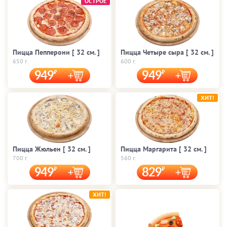
ОСТРОЕ
Пицца Пепперони [ 32 cм. ]
Пицца Четыре сыра [ 32 cм. ]
650 г.
600 г.
949
949
ХИТ!
Пицца Жюльен [ 32 cм. ]
Пицца Маргарита [ 32 cм. ]
700 г.
560 г.
949
829
ХИТ!