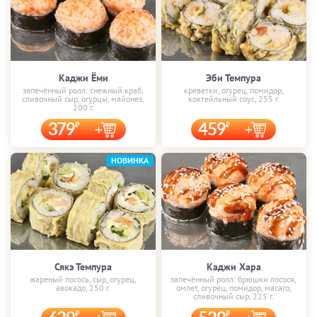
Каджи Ёми
Эби Темпура
запечённый ролл: снежный краб,
креветки, огурец, помидор,
сливочный сыр, огурцы, майонез,
коктейльный соус, 255 г.
200 г.
379
459
НОВИНКА
Сякэ Темпура
Каджи Хара
жареный лосось, сыр, огурец,
запечённый ролл: брюшки лосося,
авокадо, 250 г.
омлет, огурец, помидор, масаго,
сливочный сыр, 225 г.