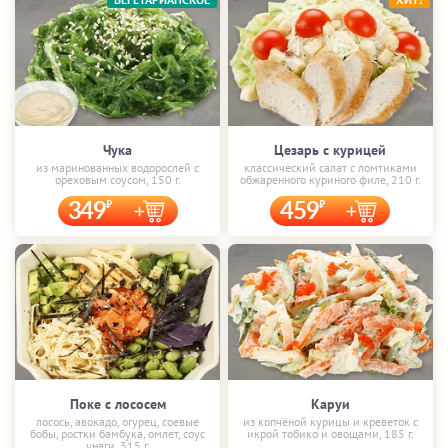
Чука
Цезарь с курицей
из маринованных водорослей с
классический салат с ломтиками
ореховым соусом, 150 г.
обжаренного куриного филе, 210 г.
349
459
Поке с лососем
Каруи
лосось, авокадо, огурец, соевые
из копчёной курицы и креветок с
бобы, ростки бамбука, омлет, соус
икрой тобико и овощами, 185 г.
унаги, 315 г.