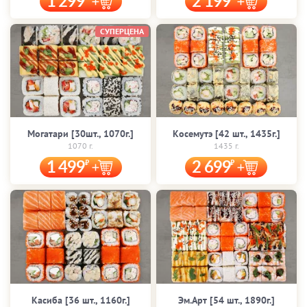
1 299
2 199
СУПЕРЦЕНА
Могатари [30шт., 1070г.]
Косемутэ [42 шт., 1435г.]
1070 г.
1435 г.
1 499
2 699
Касиба [36 шт., 1160г.]
Эм.Арт [54 шт., 1890г.]