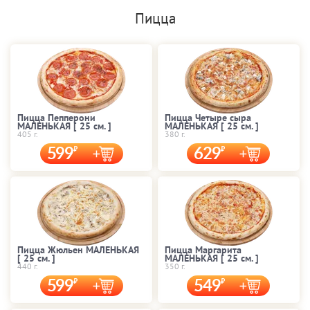
Пицца
Пицца Пепперони
Пицца Четыре сыра
МАЛЕНЬКАЯ [ 25 cм. ]
МАЛЕНЬКАЯ [ 25 cм. ]
405 г.
380 г.
599
629
Пицца Жюльен МАЛЕНЬКАЯ
Пицца Маргарита
[ 25 cм. ]
МАЛЕНЬКАЯ [ 25 cм. ]
440 г.
350 г.
599
549