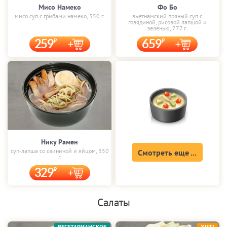
Мисо Намеко
Фо Бо
мисо суп с грибами намеко, 350 г.
вьетнамский пряный суп с
говядиной, рисовой лапшой и
зеленью, 777 г.
259
659
Нику Рамен
суп-лапша со свининой и яйцом, 350
Смотреть еще ...
г.
329
Салаты
ВЕГЕТАРИАНСКОЕ
ХИТ!