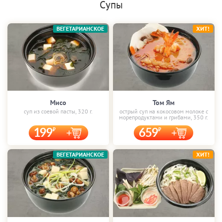
Супы
ВЕГЕТАРИАНСКОЕ
ХИТ!
Мисо
Том Ям
суп из соевой пасты, 320 г.
острый суп на кокосовом молоке с
морепродуктами и грибами, 350 г.
199
659
ВЕГЕТАРИАНСКОЕ
ХИТ!