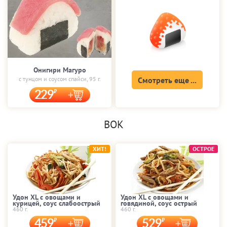
Онигири Магуро
с тунцом и соусом спайси, 95 г.
Смотреть еще ...
229
ВОК
ХИТ!
ОСТРОЕ
Удон XL с овощами и
Удон XL с овощами и
курицей, соус слабоострый
говядиной, соус острый
460 г.
460 г.
459
529