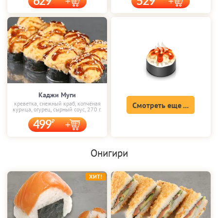
629
529
Каджи Муги
креветка, снежный краб, копчёная
Смотреть еще ...
курица, огурец, сырный соус, 270 г.
499
Онигири
ХИТ!