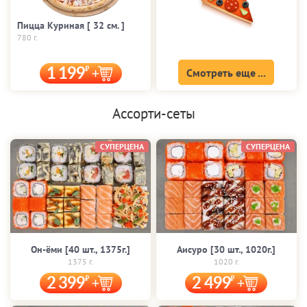
Пицца Куриная [ 32 cм. ]
780 г.
1 199
Смотреть еще ...
Ассорти-сеты
СУПЕРЦЕНА
СУПЕРЦЕНА
Он-ёми [40 шт., 1375г.]
Аисуро [30 шт., 1020г.]
1375 г.
1020 г.
2 399
2 499