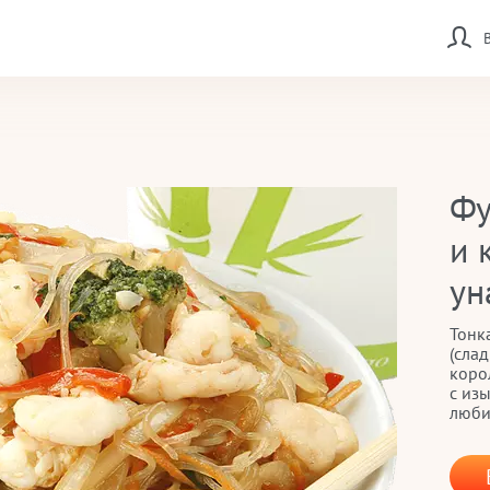
Фу
и 
ун
Тонк
(слад
коро
с из
люби