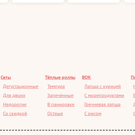
Сеты
Тёплые роллы
ВОК
П
Дегустационные
Темпура
Лапша с курицей
Для двоих
Запечённые
С морепродуктами
Недорогие
В панировке
Гречневая лапша
Со скидкой
Острые
С рисом