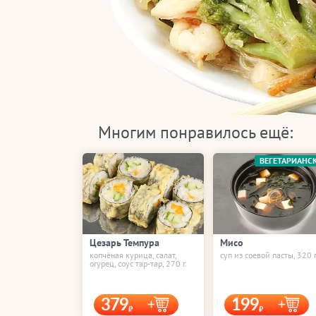
Многим понравилось ещё:
ВЕГЕТАРИАНС
Цезарь Темпура
Мисо
копчёная курица, салат,
суп из соевой пасты, 320 г
огурец, соус тар-тар, 270 г.
379
199