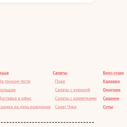
ицца
Салаты
Бокс-суши
На тонком тесте
Поке
Кадзари
Большая
Салаты с курицей
Онигири
Доставка в офис
Салаты с креветками
Сашими
Скидка на день рождения
Салат Чука
Супы