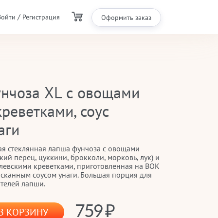
/
Войти
Регистрация
Оформить заказ
нчоза XL с овощами
креветками, соус
аги
ая стеклянная лапша фунчоза с овощами
кий перец, цуккини, брокколи, морковь, лук) и
левскими креветками, приготовленная на ВОК
ысканным соусом унаги. Большая порция для
телей лапши.
759
В КОРЗИНУ