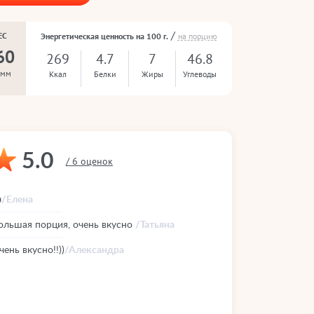
/
ЕС
Энергетическая ценность на 100 г.
на порцию
60
269
4.7
7
46.8
амм
Ккал
Белки
Жиры
Углеводы
5.0
/ 6 оценок

/Елена
ольшая порция, очень вкусно
/Татьяна
чень вкусно!!))
/Александра