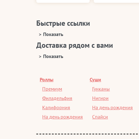
Быстрые ссылки
Доставка рядом с вами
Роллы
Суши
Премиум
Гунканы
Филадельфия
Нигири
Калифорния
На день рождения
На день рождения
Спайси