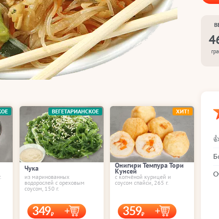
В
4
гр
КОЕ
ВЕГЕТАРИАНСКОЕ
ХИТ!

Б
Онигири Темпура Тори
Чука
Кунсей
О
.
из маринованных
с копчёной курицей и
водорослей с ореховым
соусом спайси, 265 г.
соусом, 150 г.
349
359