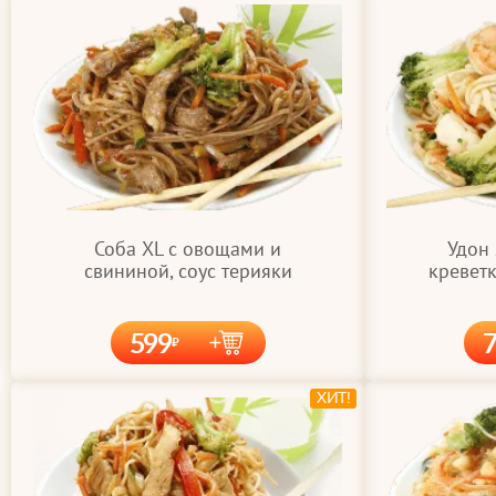
Соба XL с овощами и
Удон
свининой, соус терияки
креветк
599
ХИТ!