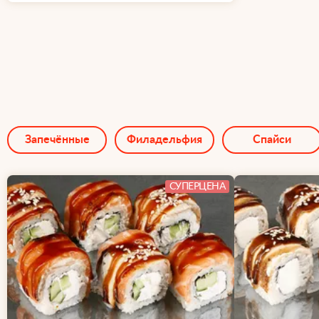
Запечённые
Филадельфия
Спайси
СУПЕРЦЕНА