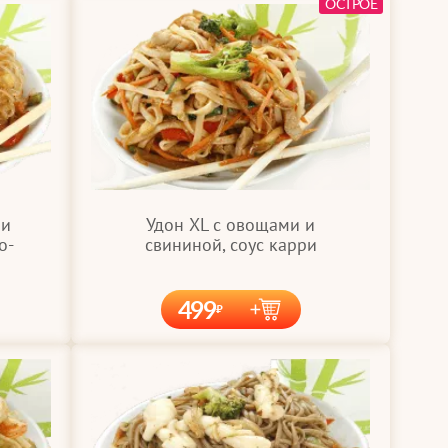
ОСТРОЕ
Удон XL с овощами и
 и
свининой, соус карри
о-
499