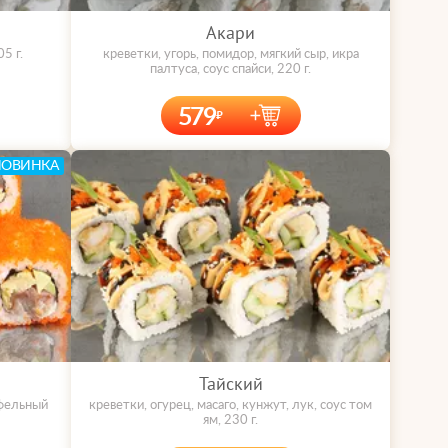
Акари
5 г.
креветки, угорь, помидор, мягкий сыр, икра
палтуса, соус спайси, 220 г.
579
НОВИНКА
Тайский
юфельный
креветки, огурец, масаго, кунжут, лук, соус том
ям, 230 г.