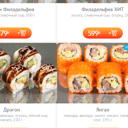
и Филадельфия
Филадельфия ХИТ
сливочный сыр, 200 г.
лосось, сливочный сыр, огурец, 20
579
599
Драгон
Янган
 авокадо, огурец, мягкий сыр,
лакедра, авокадо, омлет, масаго, тр
масаго, 230 г.
соус, 195 г.