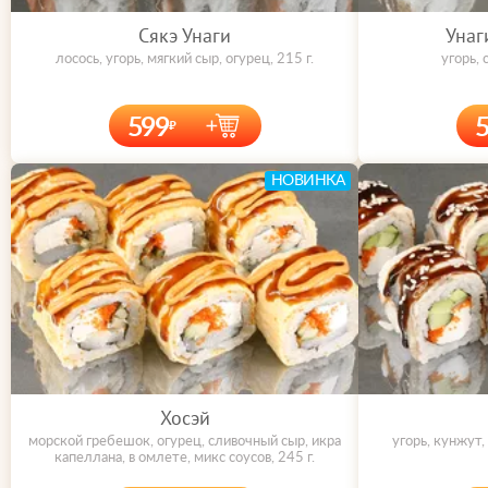
Сякэ Унаги
Унаг
лосось, угорь, мягкий сыр, огурец, 215 г.
угорь, 
599
НОВИНКА
Хосэй
морской гребешок, огурец, сливочный сыр, икра
угорь, кунжут,
капеллана, в омлете, микс соусов, 245 г.