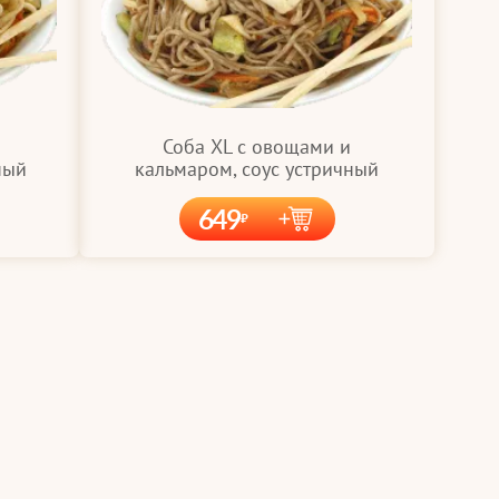
Соба XL с овощами и
ный
кальмаром, соус устричный
649