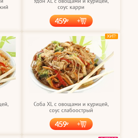
 и
Удон XL с овощами и курицей,
дкий
соус карри
459
ХИТ!
цей,
Соба XL с овощами и курицей,
соус слабоострый
459