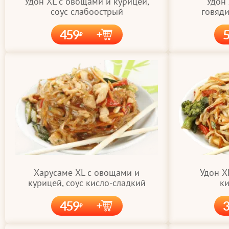
Удон XL с овощами и курицей,
Удон
соус слабоострый
говяди
459
Удон X
Харусаме XL с овощами и
ки
курицей, соус кисло-сладкий
459