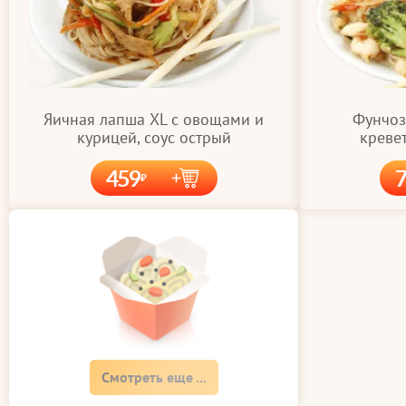
Яичная лапша XL с овощами и
Фунчоз
курицей, соус острый
кревет
459
Смотреть еще ...