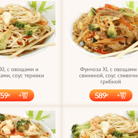
 XL с овощами и
Фунчоза XL с овощами
ами, соус терияки
свининой, соус сливочн
грибной
759
589