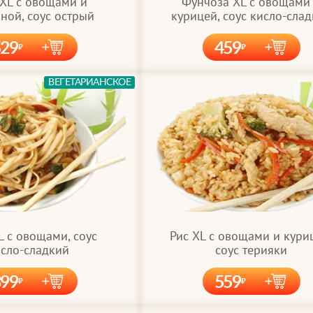
Фунчоза XL с овощами
 XL с овощами и
курицей, соус кисло-сла
ной, соус острый
529
459
ВЕГЕТАРИАНСКОЕ
L с овощами, соус
Рис XL с овощами и кури
сло-сладкий
соус терияки
399
559