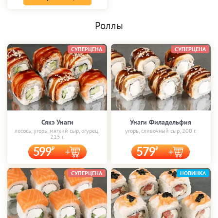
Роллы
СУПЕРЦЕНА
СУПЕРЦЕНА
Сякэ Унаги
Унаги Филадельфия
лосось, угорь, мягкий сыр, огурец,
угорь, сливочный сыр, 200 г.
215 г.
599
579
СУПЕРЦЕНА
НОВИНКА