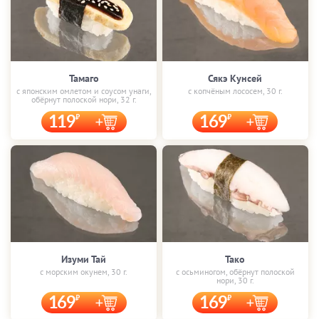
Тамаго
Сякэ Кунсей
с японским омлетом и соусом унаги,
с копчёным лососем, 30 г.
обёрнут полоской нори, 32 г.
119
169
Изуми Тай
Тако
с морским окунем, 30 г.
с осьминогом, обёрнут полоской
нори, 30 г.
169
169