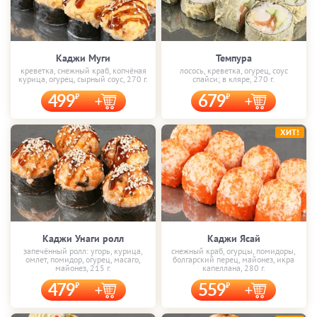
Каджи Муги
Темпура
креветка, снежный краб, копчёная
лосось, креветка, огурец, соус
курица, огурец, сырный соус, 270 г.
спайси; в кляре, 270 г.
499
679
ХИТ!
Каджи Унаги ролл
Каджи Ясай
запечённый ролл: угорь, курица,
снежный краб, огурцы, помидоры,
омлет, помидор, огурец, масаго,
болгарский перец, майонез, икра
майонез, 215 г.
капеллана, 280 г.
479
559