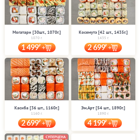
Могатари [30шт., 1070г.]
Косемутэ [42 шт., 1435г.]
1070 г.
1435 г.
1 499
2 699
Касиба [36 шт., 1160г.]
Эм.Арт [54 шт., 1890г.]
1160 г.
1890 г.
2 699
4 199
СУПЕРЦЕНА