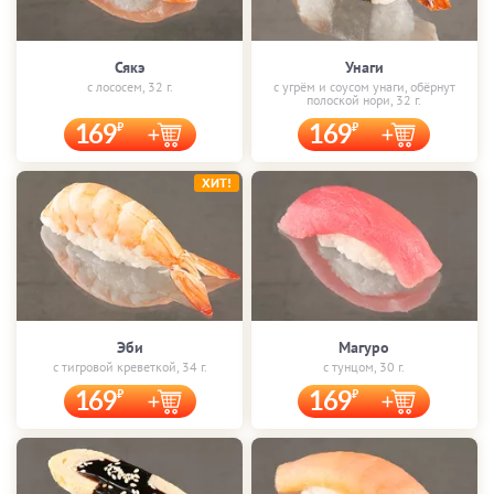
Сякэ
Унаги
с лососем, 32 г.
с угрём и соусом унаги, обёрнут
полоской нори, 32 г.
169
169
ХИТ!
Эби
Магуро
с тигровой креветкой, 34 г.
с тунцом, 30 г.
169
169