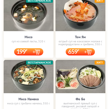
ВЕГЕТАРИАНСКОЕ
ХИТ!
Мисо
Том Ям
суп из соевой пасты, 320 г.
острый суп на кокосовом молоке с
морепродуктами и грибами, 350 г.
199
659
ВЕГЕТАРИАНСКОЕ
ХИТ!
Мисо Намеко
Фо Бо
мисо суп с грибами намеко, 350 г.
вьетнамский пряный суп с
говядиной, рисовой лапшой и