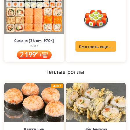
Симанэ [36 шт., 970г.]
970 г.
Смотреть еще ...
2 199
Теплые роллы
ХИТ!
Каджи Ёми
Эби Темпура