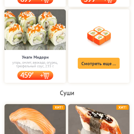
Унаги Мидори
угорь, омлет, авокадо, огурец,
Смотреть еще ...
трюфельный соус, 235 г.
459
Суши
ХИТ!
ХИТ!