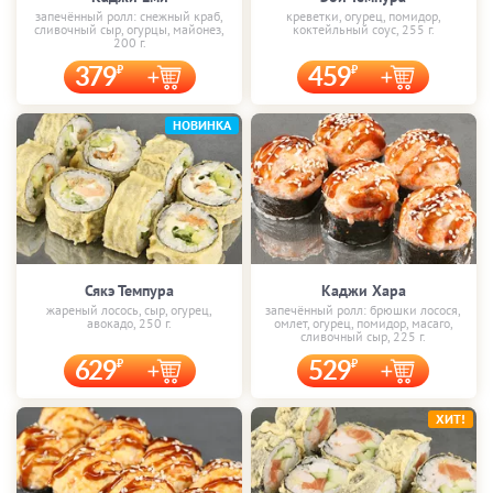
запечённый ролл: снежный краб,
креветки, огурец, помидор,
сливочный сыр, огурцы, майонез,
коктейльный соус, 255 г.
200 г.
379
459
НОВИНКА
Сякэ Темпура
Каджи Хара
жареный лосось, сыр, огурец,
запечённый ролл: брюшки лосося,
авокадо, 250 г.
омлет, огурец, помидор, масаго,
сливочный сыр, 225 г.
629
529
ХИТ!