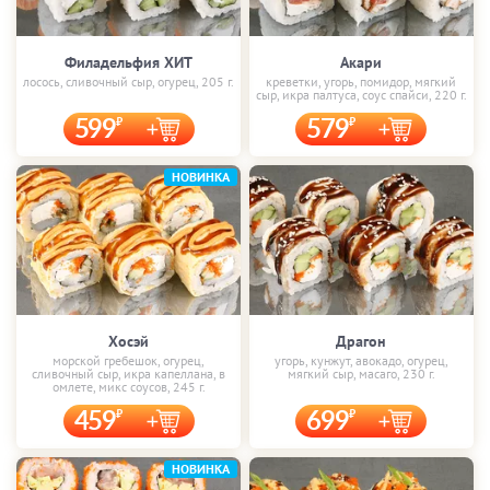
Филадельфия ХИТ
Акари
лосось, сливочный сыр, огурец, 205 г.
креветки, угорь, помидор, мягкий
сыр, икра палтуса, соус спайси, 220 г.
599
579
НОВИНКА
Хосэй
Драгон
морской гребешок, огурец,
угорь, кунжут, авокадо, огурец,
сливочный сыр, икра капеллана, в
мягкий сыр, масаго, 230 г.
омлете, микс соусов, 245 г.
459
699
НОВИНКА