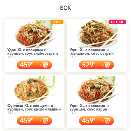
ВОК
ХИТ!
ОСТРОЕ
Удон XL с овощами и
Удон XL с овощами и
курицей, соус слабоострый
говядиной, соус острый
460 г.
460 г.
459
529
Фунчоза XL с овощами и
Удон XL с овощами и
курицей, соус кисло-сладкий
курицей, соус карри
460 г.
460 г.
459
459