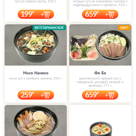
суп из соевой пасты, 320 г.
острый суп на кокосовом молоке с
морепродуктами и грибами, 350 г.
199
659
ВЕГЕТАРИАНСКОЕ
ХИТ!
Мисо Намеко
Фо Бо
мисо суп с грибами намеко, 350 г.
вьетнамский пряный суп с
говядиной, рисовой лапшой и
зеленью, 777 г.
259
659