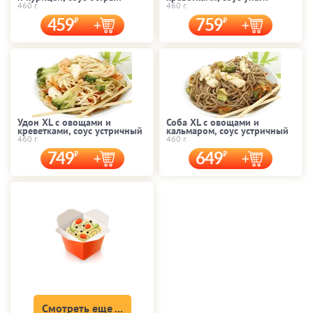
460 г.
460 г.
459
759
Удон XL с овощами и
Соба XL с овощами и
креветками, соус устричный
кальмаром, соус устричный
460 г.
460 г.
749
649
Смотреть еще ...