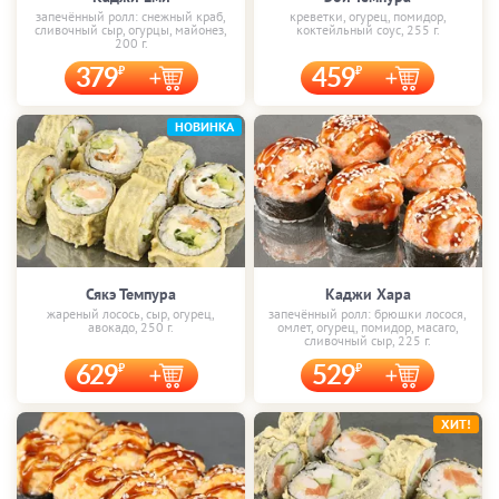
запечённый ролл: снежный краб,
креветки, огурец, помидор,
сливочный сыр, огурцы, майонез,
коктейльный соус, 255 г.
200 г.
379
459
НОВИНКА
Сякэ Темпура
Каджи Хара
жареный лосось, сыр, огурец,
запечённый ролл: брюшки лосося,
авокадо, 250 г.
омлет, огурец, помидор, масаго,
сливочный сыр, 225 г.
629
529
ХИТ!