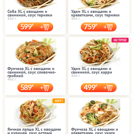
Соба XL с овощами и
Удон XL с овощами и
свининой, соус терияки
креветками, соус терияки
460 г.
460 г.
599
759
ОСТРОЕ
Фунчоза XL с овощами и
Удон XL с овощами и
свининой, соус сливочно-
свининой, соус карри
грибной
460 г.
460 г.
589
499
ХИТ!
Яичная лапша XL с овощами
Фунчоза XL с овощами и
и курицей, соус острый
креветками, соус унаги