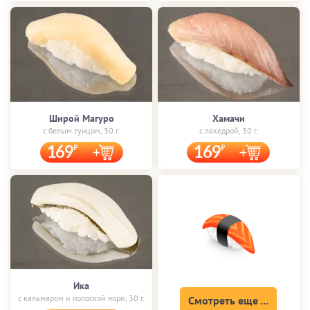
Широй Магуро
Хамачи
с белым тунцом, 30 г.
с лакедрой, 30 г.
169
169
Ика
с кальмаром и полоской нори, 30 г.
Смотреть еще ...