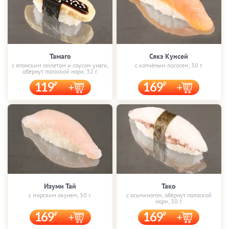
Тамаго
Сякэ Кунсей
с японским омлетом и соусом унаги,
с копчёным лососем, 30 г.
обёрнут полоской нори, 32 г.
119
169
Изуми Тай
Тако
с морским окунем, 30 г.
с осьминогом, обёрнут полоской
нори, 30 г.
169
169