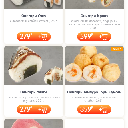
Онигири Сякэ
Онигири Кранч
с лососем и спайси соусом, 95 г.
с копчёным лососем, огурцом и
тайским соусом в хрустящем кляре,
230 г.
279
599
ХИТ!
Онигири Унаги
Онигири Темпура Тори Кунсей
с копчёным угрём и соусами спайси
с копчёной курицей и соусом
и унаги, 100 г.
спайси, 265 г.
279
359