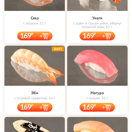
Сякэ
Унаги
с лососем, 32 г.
с угрём и соусом унаги, обёрнут
полоской нори, 32 г.
169
169
ХИТ!
Эби
Магуро
с тигровой креветкой, 34 г.
с тунцом, 30 г.
169
169