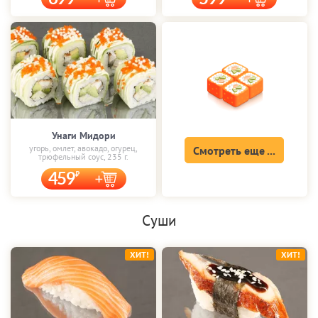
Унаги Мидори
угорь, омлет, авокадо, огурец,
Смотреть еще ...
трюфельный соус, 235 г.
459
Суши
ХИТ!
ХИТ!