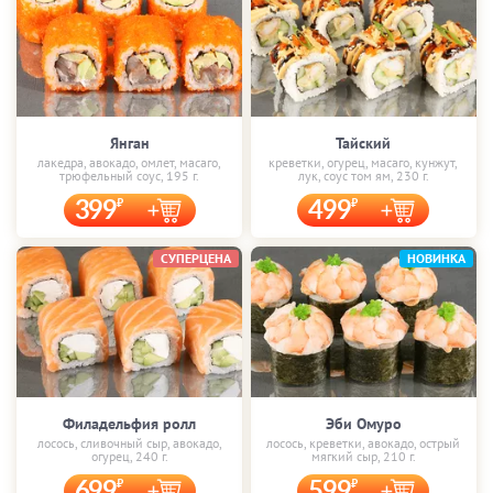
Янган
Тайский
лакедра, авокадо, омлет, масаго,
креветки, огурец, масаго, кунжут,
трюфельный соус, 195 г.
лук, соус том ям, 230 г.
399
499
СУПЕРЦЕНА
НОВИНКА
Филадельфия ролл
Эби Омуро
лосось, сливочный сыр, авокадо,
лосось, креветки, авокадо, острый
огурец, 240 г.
мягкий сыр, 210 г.
699
599