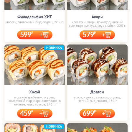
Филадельфия ХИТ
Акари
лосось, сливочный сыр, огурец, 205 г.
креветки, угорь, помидор, мягкий
сыр, икра палтуса, соус спайси, 220 г.
599
579
НОВИНКА
Хосэй
Драгон
морской гребешок, огурец,
угорь, кунжут, авокадо, огурец,
сливочный сыр, икра капеллана, в
мягкий сыр, масаго, 230 г.
омлете, микс соусов, 245 г.
459
699
НОВИНКА