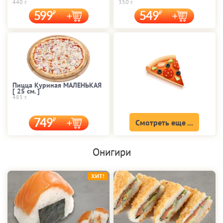
440 г.
350 г.
599
549
Пицца Куриная МАЛЕНЬКАЯ
[ 25 cм. ]
485 г.
749
Смотреть еще ...
Онигири
ХИТ!