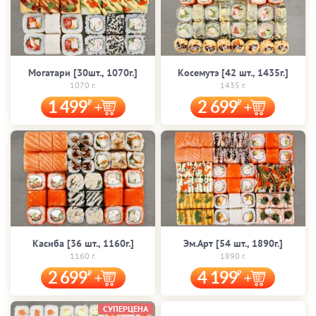
Могатари [30шт., 1070г.]
Косемутэ [42 шт., 1435г.]
1070 г.
1435 г.
1 499
2 699
Касиба [36 шт., 1160г.]
Эм.Арт [54 шт., 1890г.]
1160 г.
1890 г.
2 699
4 199
СУПЕРЦЕНА