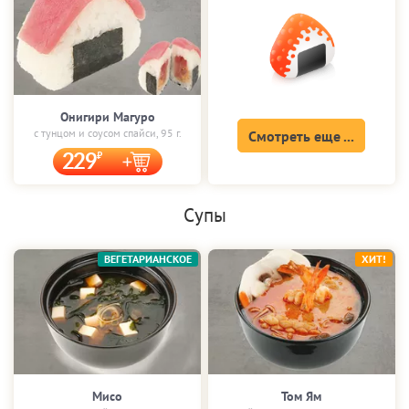
Онигири Магуро
с тунцом и соусом спайси, 95 г.
Смотреть еще ...
229
Супы
ВЕГЕТАРИАНСКОЕ
ХИТ!
Мисо
Том Ям