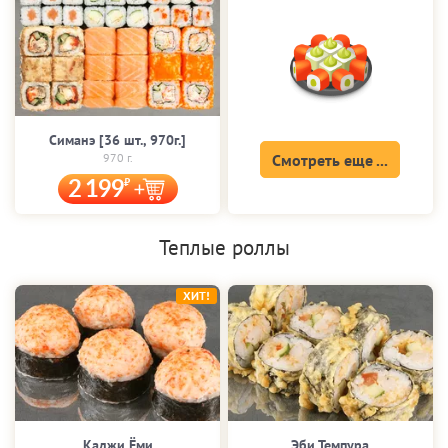
Симанэ [36 шт., 970г.]
970 г.
Смотреть еще ...
2 199
Теплые роллы
ХИТ!
Каджи Ёми
Эби Темпура