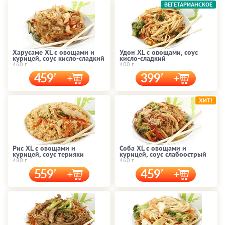
ВЕГЕТАРИАНСКОЕ
Харусаме XL с овощами и
Удон XL с овощами, соус
курицей, соус кисло-сладкий
кисло-сладкий
460 г.
400 г.
459
399
ХИТ!
Рис XL с овощами и
Соба XL с овощами и
курицей, соус терияки
курицей, соус слабоострый
480 г.
460 г.
559
459