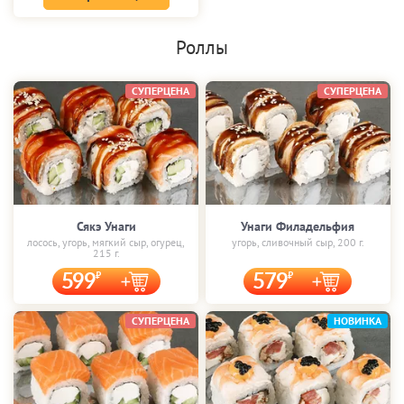
Роллы
СУПЕРЦЕНА
СУПЕРЦЕНА
Сякэ Унаги
Унаги Филадельфия
лосось, угорь, мягкий сыр, огурец,
угорь, сливочный сыр, 200 г.
215 г.
599
579
СУПЕРЦЕНА
НОВИНКА