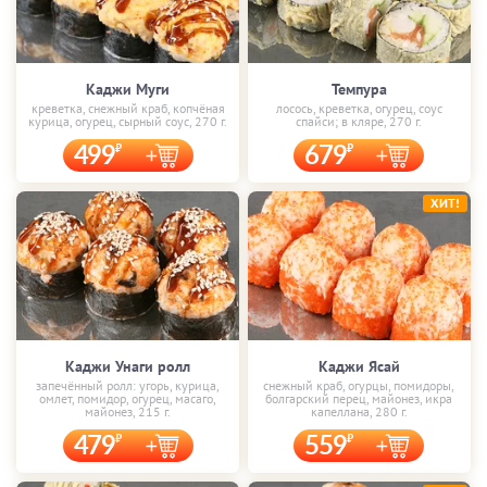
Каджи Муги
Темпура
креветка, снежный краб, копчёная
лосось, креветка, огурец, соус
курица, огурец, сырный соус, 270 г.
спайси; в кляре, 270 г.
499
679
ХИТ!
Каджи Унаги ролл
Каджи Ясай
запечённый ролл: угорь, курица,
снежный краб, огурцы, помидоры,
омлет, помидор, огурец, масаго,
болгарский перец, майонез, икра
майонез, 215 г.
капеллана, 280 г.
479
559