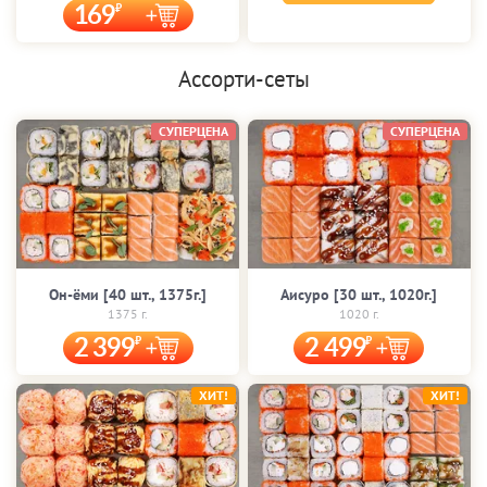
169
Ассорти-сеты
СУПЕРЦЕНА
СУПЕРЦЕНА
Он-ёми [40 шт., 1375г.]
Аисуро [30 шт., 1020г.]
1375 г.
1020 г.
2 399
2 499
ХИТ!
ХИТ!