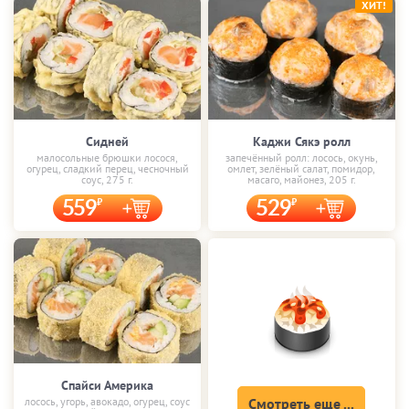
ХИТ!
Сидней
Каджи Сякэ ролл
малосольные брюшки лосося,
запечённый ролл: лосось, окунь,
огурец, сладкий перец, чесночный
омлет, зелёный салат, помидор,
соус, 275 г.
масаго, майонез, 205 г.
559
529
Спайси Америка
лосось, угорь, авокадо, огурец, соус
Смотреть еще ...