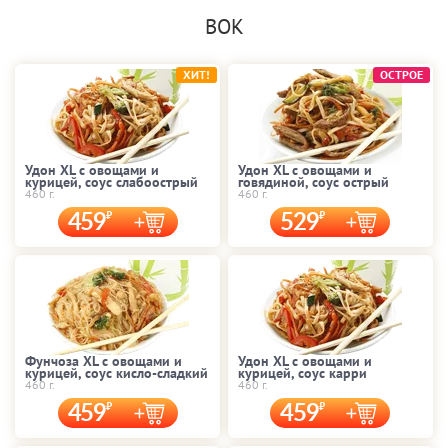
ВОК
ХИТ!
ОСТРОЕ
Удон XL с овощами и
Удон XL с овощами и
курицей, соус слабоострый
говядиной, соус острый
460 г.
460 г.
459
529
Фунчоза XL с овощами и
Удон XL с овощами и
курицей, соус кисло-сладкий
курицей, соус карри
460 г.
460 г.
459
459