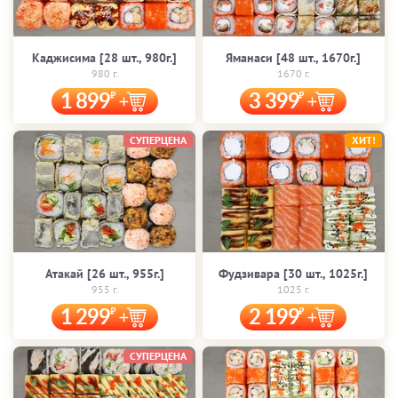
Каджисима [28 шт., 980г.]
Яманаси [48 шт., 1670г.]
980 г.
1670 г.
1 899
3 399
СУПЕРЦЕНА
ХИТ!
Атакай [26 шт., 955г.]
Фудзивара [30 шт., 1025г.]
955 г.
1025 г.
1 299
2 199
СУПЕРЦЕНА