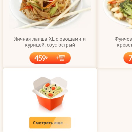
Яичная лапша XL с овощами и
Фунчоз
курицей, соус острый
кревет
459
Смотреть еще ...