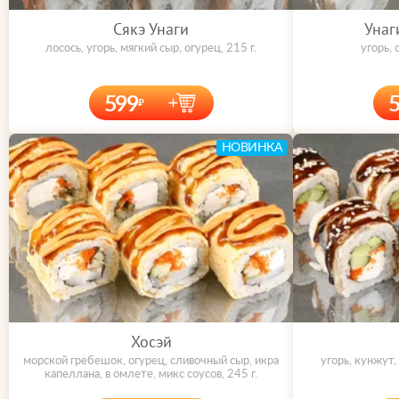
Сякэ Унаги
Унаг
лосось, угорь, мягкий сыр, огурец, 215 г.
угорь, 
599
НОВИНКА
Хосэй
морской гребешок, огурец, сливочный сыр, икра
угорь, кунжут,
капеллана, в омлете, микс соусов, 245 г.