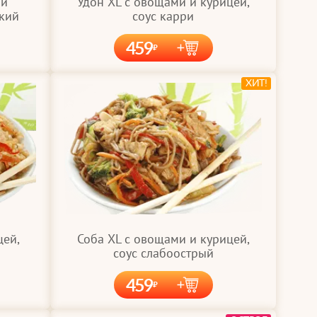
 и
Удон XL с овощами и курицей,
дкий
соус карри
459
ХИТ!
цей,
Соба XL с овощами и курицей,
соус слабоострый
459