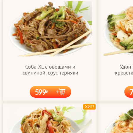
Соба XL с овощами и
Удон
свининой, соус терияки
креветк
599
ХИТ!