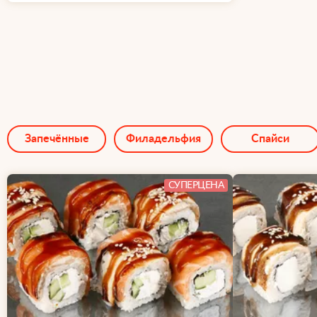
Запечённые
Филадельфия
Спайси
СУПЕРЦЕНА