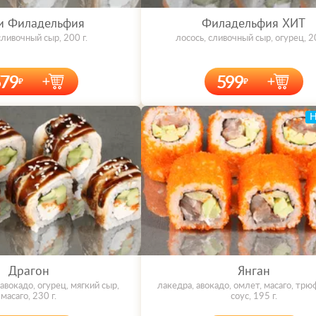
и Филадельфия
Филадельфия ХИТ
сливочный сыр, 200 г.
лосось, сливочный сыр, огурец, 20
579
599
Драгон
Янган
 авокадо, огурец, мягкий сыр,
лакедра, авокадо, омлет, масаго, тр
масаго, 230 г.
соус, 195 г.