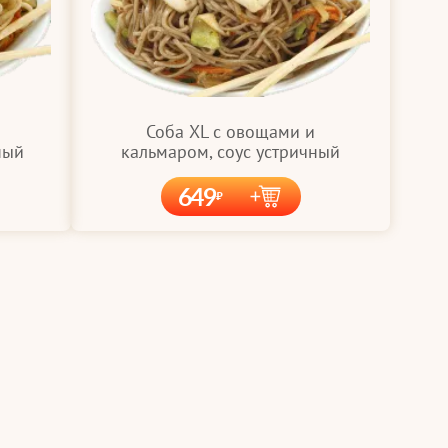
Соба XL с овощами и
ный
кальмаром, соус устричный
649