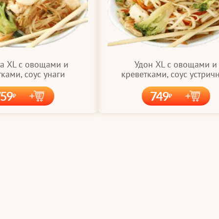
а XL с овощами и
Удон XL с овощами и
ками, соус унаги
креветками, соус устрич
759
749