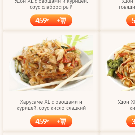
Удон XL с овощами и курицей,
Удон
соус слабоострый
говяди
459
Удон X
Харусаме XL с овощами и
ки
курицей, соус кисло-сладкий
459