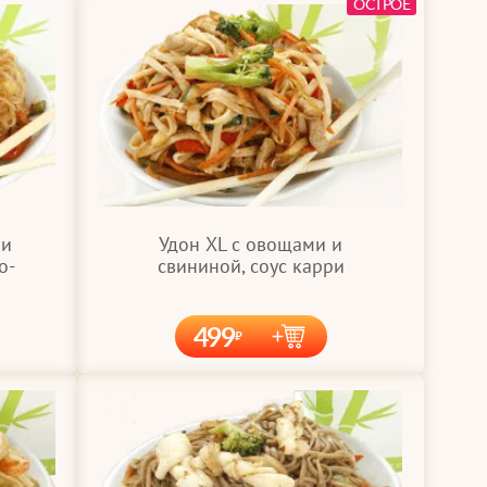
ОСТРОЕ
Удон XL с овощами и
 и
свининой, соус карри
о-
499