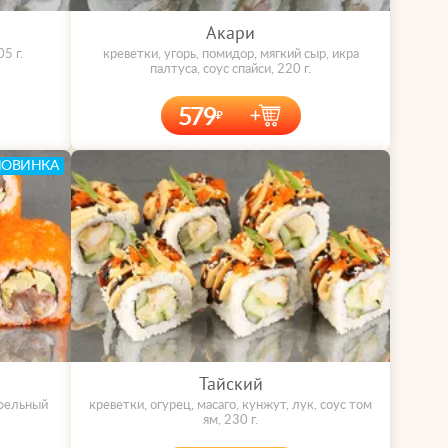
Акари
5 г.
креветки, угорь, помидор, мягкий сыр, икра
палтуса, соус спайси, 220 г.
579
НОВИНКА
Тайский
юфельный
креветки, огурец, масаго, кунжут, лук, соус том
ям, 230 г.