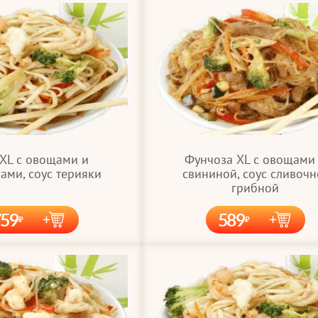
 XL с овощами и
Фунчоза XL с овощами
ами, соус терияки
свининой, соус сливочн
грибной
759
589