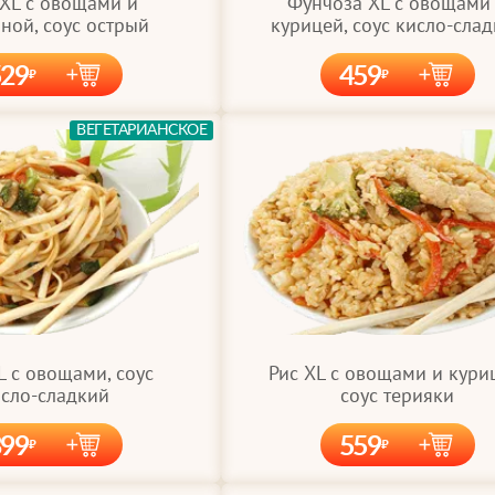
Фунчоза XL с овощами
 XL с овощами и
курицей, соус кисло-сла
ной, соус острый
529
459
ВЕГЕТАРИАНСКОЕ
L с овощами, соус
Рис XL с овощами и кури
сло-сладкий
соус терияки
399
559