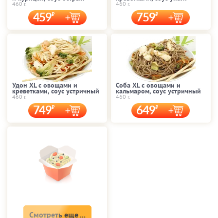
460 г.
460 г.
459
759
Удон XL с овощами и
Соба XL с овощами и
креветками, соус устричный
кальмаром, соус устричный
460 г.
460 г.
749
649
Смотреть еще ...