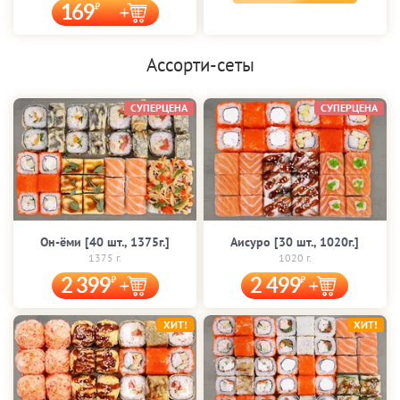
169
Ассорти-сеты
СУПЕРЦЕНА
СУПЕРЦЕНА
Он-ёми [40 шт., 1375г.]
Аисуро [30 шт., 1020г.]
1375 г.
1020 г.
2 399
2 499
ХИТ!
ХИТ!