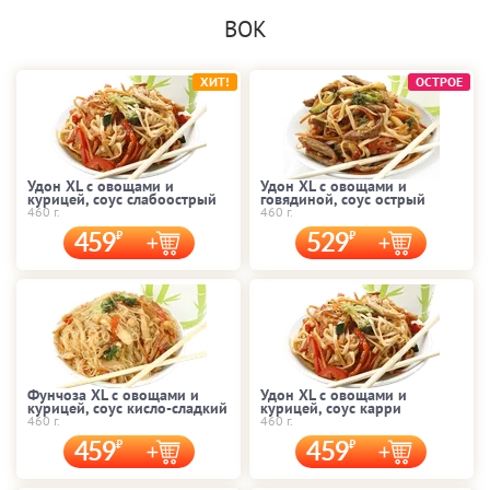
ВОК
ХИТ!
ОСТРОЕ
Удон XL с овощами и
Удон XL с овощами и
курицей, соус слабоострый
говядиной, соус острый
460 г.
460 г.
459
529
Фунчоза XL с овощами и
Удон XL с овощами и
курицей, соус кисло-сладкий
курицей, соус карри
460 г.
460 г.
459
459