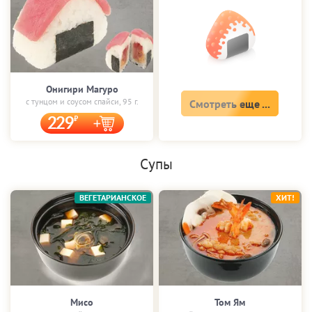
Онигири Магуро
с тунцом и соусом спайси, 95 г.
Смотреть еще ...
229
Супы
ВЕГЕТАРИАНСКОЕ
ХИТ!
Мисо
Том Ям