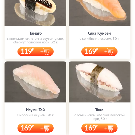
Тамаго
Сякэ Кунсей
с японским омлетом и соусом унаги,
с копчёным лососем, 30 г.
обёрнут полоской нори, 32 г.
119
169
Изуми Тай
Тако
с морским окунем, 30 г.
с осьминогом, обёрнут полоской
нори, 30 г.
169
169