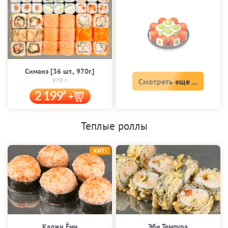
Симанэ [36 шт., 970г.]
970 г.
Смотреть еще ...
2 199
Теплые роллы
ХИТ!
Каджи Ёми
Эби Темпура