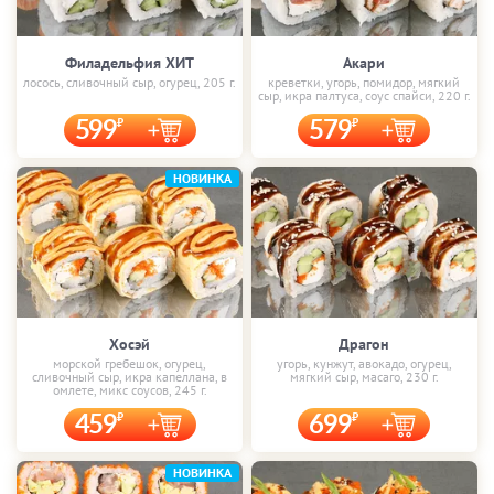
Филадельфия ХИТ
Акари
лосось, сливочный сыр, огурец, 205 г.
креветки, угорь, помидор, мягкий
сыр, икра палтуса, соус спайси, 220 г.
599
579
НОВИНКА
Хосэй
Драгон
морской гребешок, огурец,
угорь, кунжут, авокадо, огурец,
сливочный сыр, икра капеллана, в
мягкий сыр, масаго, 230 г.
омлете, микс соусов, 245 г.
459
699
НОВИНКА