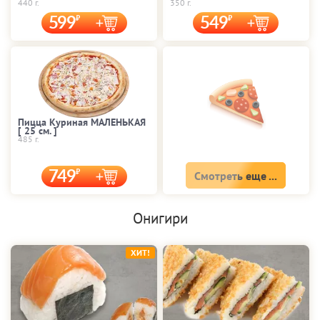
440 г.
350 г.
599
549
Пицца Куриная МАЛЕНЬКАЯ
[ 25 cм. ]
485 г.
749
Смотреть еще ...
Онигири
ХИТ!