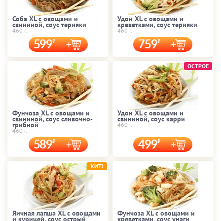
Соба XL с овощами и
Удон XL с овощами и
свининой, соус терияки
креветками, соус терияки
460 г.
460 г.
599
759
ОСТРОЕ
Фунчоза XL с овощами и
Удон XL с овощами и
свининой, соус сливочно-
свининой, соус карри
грибной
460 г.
460 г.
589
499
ХИТ!
Яичная лапша XL с овощами
Фунчоза XL с овощами и
и курицей, соус острый
креветками, соус унаги