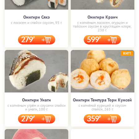
Онигири Сякэ
Онигири Кранч
с лососем и спайси соусом, 95 г.
с копчёным лососем, огурцом и
тайским соусом в хрустящем кляре,
230 г.
279
599
ХИТ!
Онигири Унаги
Онигири Темпура Тори Кунсей
с копчёным угрём и соусами спайси
с копчёной курицей и соусом
и унаги, 100 г.
спайси, 265 г.
279
359