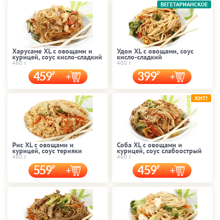
ВЕГЕТАРИАНСКОЕ
Харусаме XL с овощами и
Удон XL с овощами, соус
курицей, соус кисло-сладкий
кисло-сладкий
460 г.
400 г.
459
399
ХИТ!
Рис XL с овощами и
Соба XL с овощами и
курицей, соус терияки
курицей, соус слабоострый
480 г.
460 г.
559
459