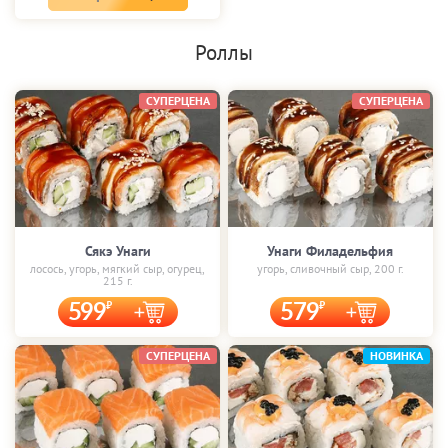
Роллы
СУПЕРЦЕНА
СУПЕРЦЕНА
Сякэ Унаги
Унаги Филадельфия
лосось, угорь, мягкий сыр, огурец,
угорь, сливочный сыр, 200 г.
215 г.
599
579
СУПЕРЦЕНА
НОВИНКА