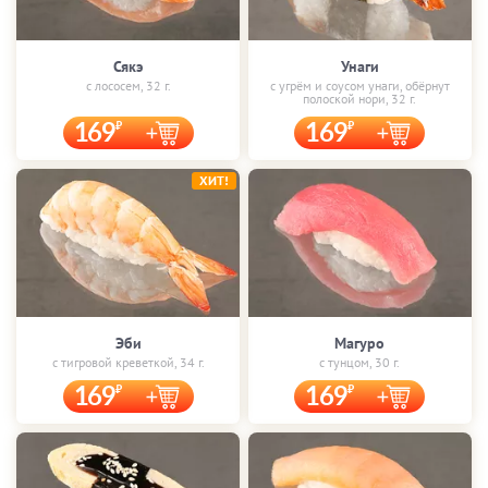
Сякэ
Унаги
с лососем, 32 г.
с угрём и соусом унаги, обёрнут
полоской нори, 32 г.
169
169
ХИТ!
Эби
Магуро
с тигровой креветкой, 34 г.
с тунцом, 30 г.
169
169