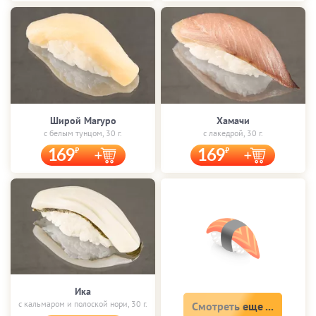
Широй Магуро
Хамачи
с белым тунцом, 30 г.
с лакедрой, 30 г.
169
169
Ика
с кальмаром и полоской нори, 30 г.
Смотреть еще ...