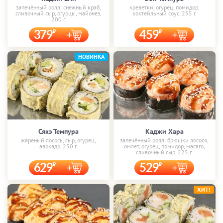
запечённый ролл: снежный краб,
креветки, огурец, помидор,
сливочный сыр, огурцы, майонез,
коктейльный соус, 255 г.
200 г.
379
459
НОВИНКА
Сякэ Темпура
Каджи Хара
жареный лосось, сыр, огурец,
запечённый ролл: брюшки лосося,
авокадо, 250 г.
омлет, огурец, помидор, масаго,
сливочный сыр, 225 г.
629
529
ХИТ!