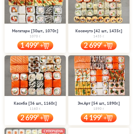
Могатари [30шт., 1070г.]
Косемутэ [42 шт., 1435г.]
1070 г.
1435 г.
1 499
2 699
Касиба [36 шт., 1160г.]
Эм.Арт [54 шт., 1890г.]
1160 г.
1890 г.
2 699
4 199
СУПЕРЦЕНА