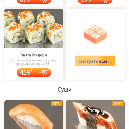
Унаги Мидори
угорь, омлет, авокадо, огурец,
Смотреть еще ...
трюфельный соус, 235 г.
459
Суши
ХИТ!
ХИТ!