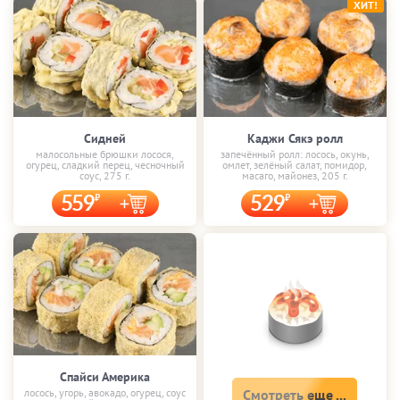
ХИТ!
Сидней
Каджи Сякэ ролл
малосольные брюшки лосося,
запечённый ролл: лосось, окунь,
огурец, сладкий перец, чесночный
омлет, зелёный салат, помидор,
соус, 275 г.
масаго, майонез, 205 г.
559
529
Спайси Америка
лосось, угорь, авокадо, огурец, соус
Смотреть еще ...