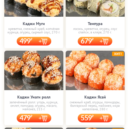
Каджи Муги
Темпура
креветка, снежный краб, копчёная
лосось, креветка, огурец, соус
курица, огурец, сырный соус, 270 г.
спайси; в кляре, 270 г.
499
679
ХИТ!
Каджи Унаги ролл
Каджи Ясай
запечённый ролл: угорь, курица,
снежный краб, огурцы, помидоры,
омлет, помидор, огурец, масаго,
болгарский перец, майонез, икра
майонез, 215 г.
капеллана, 280 г.
479
559