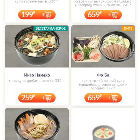
суп из соевой пасты, 320 г.
острый суп на кокосовом молоке с
морепродуктами и грибами, 350 г.
199
659
ВЕГЕТАРИАНСКОЕ
ХИТ!
Мисо Намеко
Фо Бо
мисо суп с грибами намеко, 350 г.
вьетнамский пряный суп с
говядиной, рисовой лапшой и
зеленью, 777 г.
259
659