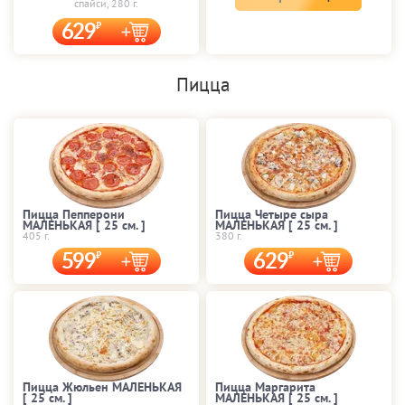
спайси, 280 г.
629
Пицца
Пицца Пепперони
Пицца Четыре сыра
МАЛЕНЬКАЯ [ 25 cм. ]
МАЛЕНЬКАЯ [ 25 cм. ]
405 г.
380 г.
599
629
Пицца Жюльен МАЛЕНЬКАЯ
Пицца Маргарита
[ 25 cм. ]
МАЛЕНЬКАЯ [ 25 cм. ]