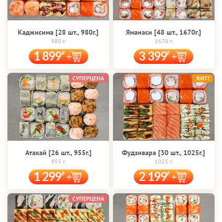
Каджисима [28 шт., 980г.]
Яманаси [48 шт., 1670г.]
980 г.
1670 г.
1 899
3 399
СУПЕРЦЕНА
ХИТ!
Атакай [26 шт., 955г.]
Фудзивара [30 шт., 1025г.]
955 г.
1025 г.
1 299
2 199
СУПЕРЦЕНА