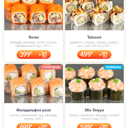
Янган
Тайский
лакедра, авокадо, омлет, масаго,
креветки, огурец, масаго, кунжут,
трюфельный соус, 195 г.
лук, соус том ям, 230 г.
399
499
СУПЕРЦЕНА
НОВИНКА
Филадельфия ролл
Эби Омуро
лосось, сливочный сыр, авокадо,
лосось, креветки, авокадо, острый
огурец, 240 г.
мягкий сыр, 210 г.
699
599