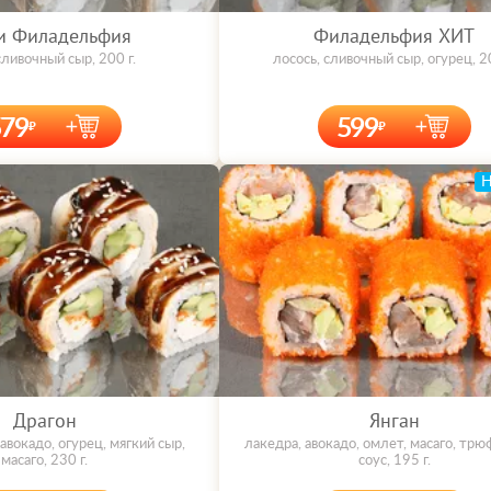
и Филадельфия
Филадельфия ХИТ
сливочный сыр, 200 г.
лосось, сливочный сыр, огурец, 20
579
599
Драгон
Янган
 авокадо, огурец, мягкий сыр,
лакедра, авокадо, омлет, масаго, тр
масаго, 230 г.
соус, 195 г.