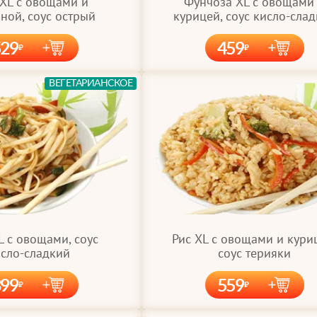
Фунчоза XL с овощами
 XL с овощами и
курицей, соус кисло-сла
ной, соус острый
529
459
ВЕГЕТАРИАНСКОЕ
L с овощами, соус
Рис XL с овощами и кури
сло-сладкий
соус терияки
399
559