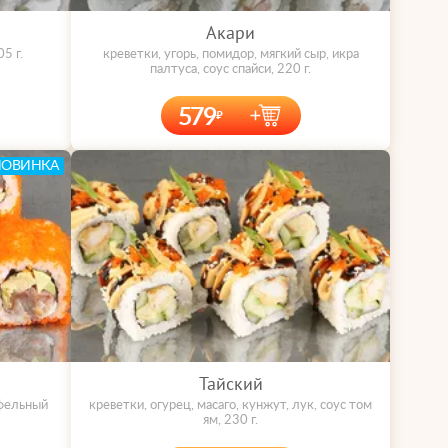
Акари
5 г.
креветки, угорь, помидор, мягкий сыр, икра
палтуса, соус спайси, 220 г.
579
НОВИНКА
Тайский
юфельный
креветки, огурец, масаго, кунжут, лук, соус том
ям, 230 г.