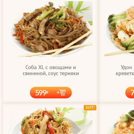
Соба XL с овощами и
Удон
свининой, соус терияки
креветк
599
ХИТ!