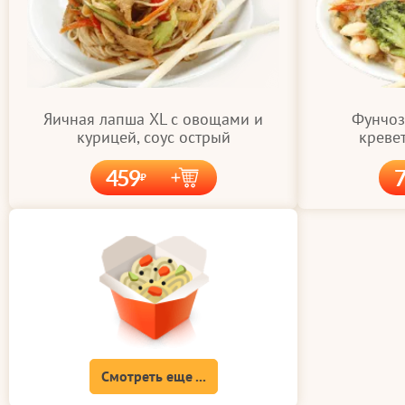
Яичная лапша XL с овощами и
Фунчоз
курицей, соус острый
кревет
459
Смотреть еще ...