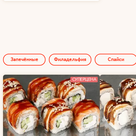
Запечённые
Филадельфия
Спайси
СУПЕРЦЕНА