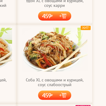
 и
Удон XL с овощами и курицей,
дкий
соус карри
459
ХИТ!
цей,
Соба XL с овощами и курицей,
соус слабоострый
459