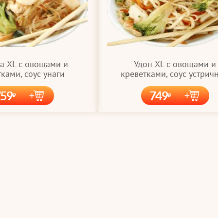
а XL с овощами и
Удон XL с овощами и
ками, соус унаги
креветками, соус устрич
759
749