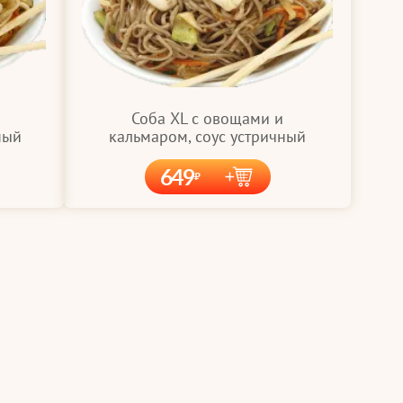
Соба XL с овощами и
ный
кальмаром, соус устричный
649