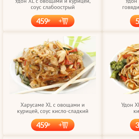
Удон XL с овощами и курицей,
Удон
соус слабоострый
говяди
459
Удон X
Харусаме XL с овощами и
ки
курицей, соус кисло-сладкий
459