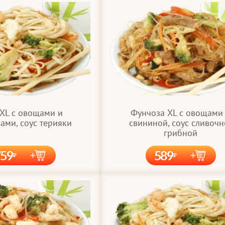
 XL с овощами и
Фунчоза XL с овощами
ами, соус терияки
свининой, соус сливочн
грибной
759
589