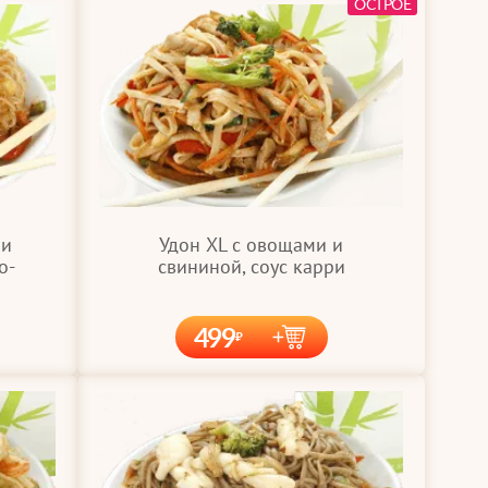
ОСТРОЕ
Удон XL с овощами и
 и
свининой, соус карри
о-
499