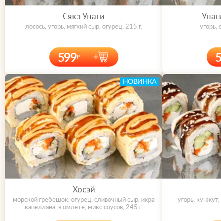
Сякэ Унаги
Унаг
лосось, угорь, мягкий сыр, огурец, 215 г.
угорь, 
599
НОВИНКА
Хосэй
морской гребешок, огурец, сливочный сыр, икра
угорь, кунжут,
капеллана, в омлете, микс соусов, 245 г.