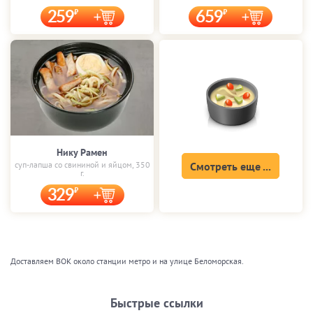
259
659
Нику Рамен
суп-лапша со свининой и яйцом, 350
Смотреть еще ...
г.
329
Доставляем ВОК около станции метро и на улице Беломорская.
Быстрые ссылки