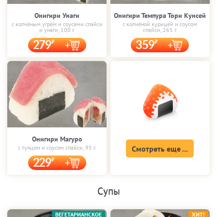
Онигири Унаги
Онигири Темпура Тори Кунсей
с копчёным угрём и соусами спайси
с копчёной курицей и соусом
и унаги, 100 г.
спайси, 265 г.
279
359
Онигири Магуро
с тунцом и соусом спайси, 95 г.
Смотреть еще ...
229
Супы
ВЕГЕТАРИАНСКОЕ
ХИТ!