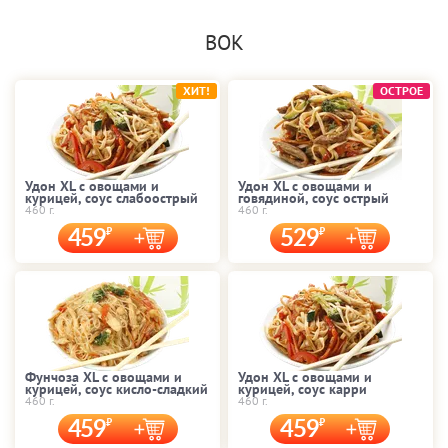
ВОК
ХИТ!
ОСТРОЕ
Удон XL с овощами и
Удон XL с овощами и
курицей, соус слабоострый
говядиной, соус острый
460 г.
460 г.
459
529
Фунчоза XL с овощами и
Удон XL с овощами и
курицей, соус кисло-сладкий
курицей, соус карри
460 г.
460 г.
459
459