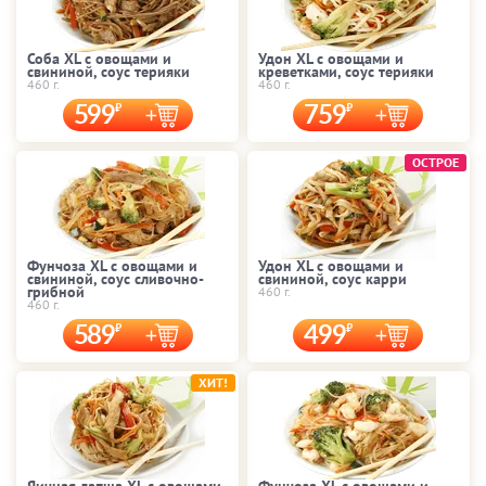
Соба XL с овощами и
Удон XL с овощами и
свининой, соус терияки
креветками, соус терияки
460 г.
460 г.
599
759
ОСТРОЕ
Фунчоза XL с овощами и
Удон XL с овощами и
свининой, соус сливочно-
свининой, соус карри
грибной
460 г.
460 г.
589
499
ХИТ!