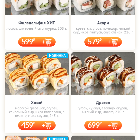
Филадельфия ХИТ
Акари
лосось, сливочный сыр, огурец, 205 г.
креветки, угорь, помидор, мягкий
сыр, икра палтуса, соус спайси, 220 г.
599
579
НОВИНКА
Хосэй
Драгон
морской гребешок, огурец,
угорь, кунжут, авокадо, огурец,
сливочный сыр, икра капеллана, в
мягкий сыр, масаго, 230 г.
омлете, микс соусов, 245 г.
459
699
НОВИНКА