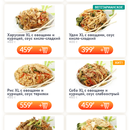
ВЕГЕТАРИАНСКОЕ
Харусаме XL с овощами и
Удон XL с овощами, соус
курицей, соус кисло-сладкий
кисло-сладкий
460 г.
400 г.
459
399
ХИТ!
Рис XL с овощами и
Соба XL с овощами и
курицей, соус терияки
курицей, соус слабоострый
480 г.
460 г.
559
459