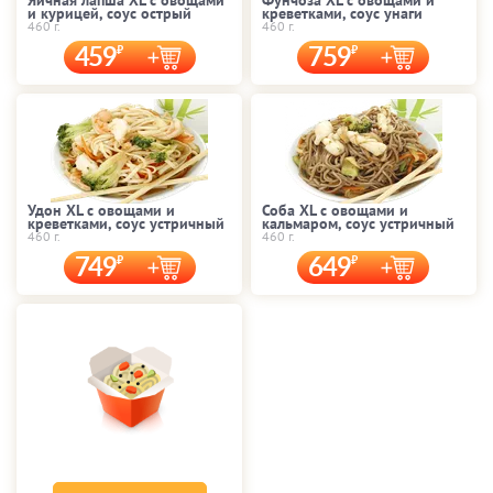
Яичная лапша XL с овощами
Фунчоза XL с овощами и
и курицей, соус острый
креветками, соус унаги
460 г.
460 г.
459
759
Удон XL с овощами и
Соба XL с овощами и
креветками, соус устричный
кальмаром, соус устричный
460 г.
460 г.
749
649