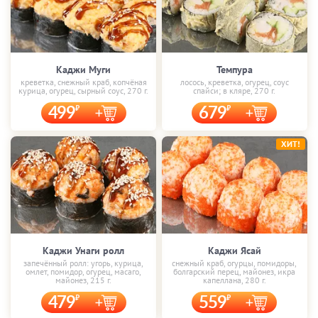
Каджи Муги
Темпура
креветка, снежный краб, копчёная
лосось, креветка, огурец, соус
курица, огурец, сырный соус, 270 г.
спайси; в кляре, 270 г.
499
679
ХИТ!
Каджи Унаги ролл
Каджи Ясай
запечённый ролл: угорь, курица,
снежный краб, огурцы, помидоры,
омлет, помидор, огурец, масаго,
болгарский перец, майонез, икра
майонез, 215 г.
капеллана, 280 г.
479
559