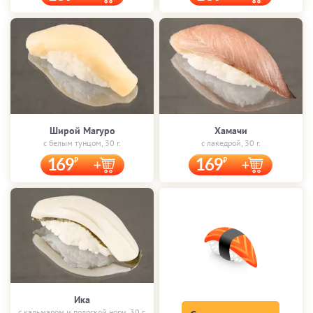
Широй Магуро
Хамачи
с белым тунцом, 30 г.
с лакедрой, 30 г.
169
169
Ика
с кальмаром и полоской нори, 30 г.