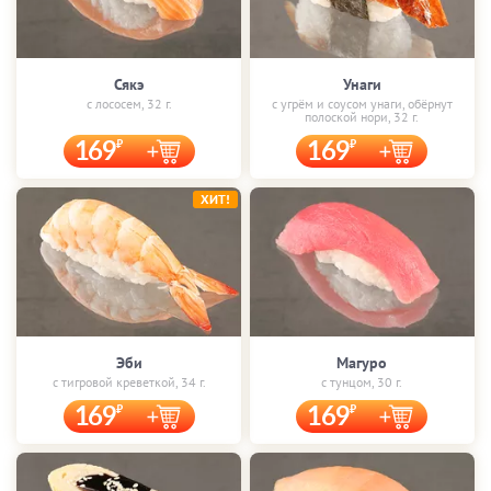
Сякэ
Унаги
с лососем, 32 г.
с угрём и соусом унаги, обёрнут
полоской нори, 32 г.
169
169
ХИТ!
Эби
Магуро
с тигровой креветкой, 34 г.
с тунцом, 30 г.
169
169