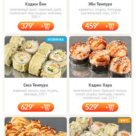
Каджи Ёми
Эби Темпура
запечённый ролл: снежный краб,
креветки, огурец, помидор,
сливочный сыр, огурцы, майонез,
коктейльный соус, 255 г.
200 г.
379
459
НОВИНКА
Сякэ Темпура
Каджи Хара
жареный лосось, сыр, огурец,
запечённый ролл: брюшки лосося,
авокадо, 250 г.
омлет, огурец, помидор, масаго,
сливочный сыр, 225 г.
629
529
ХИТ!