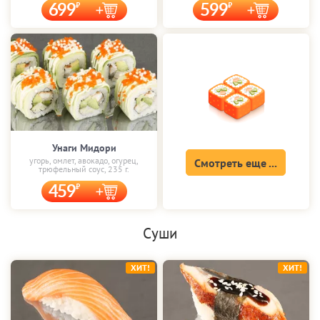
699
599
Унаги Мидори
угорь, омлет, авокадо, огурец,
Смотреть еще ...
трюфельный соус, 235 г.
459
Суши
ХИТ!
ХИТ!