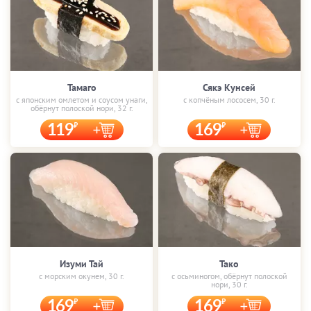
Тамаго
Сякэ Кунсей
с японским омлетом и соусом унаги,
с копчёным лососем, 30 г.
обёрнут полоской нори, 32 г.
119
169
Изуми Тай
Тако
с морским окунем, 30 г.
с осьминогом, обёрнут полоской
нори, 30 г.
169
169