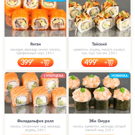
Янган
Тайский
лакедра, авокадо, омлет, масаго,
креветки, огурец, масаго, кунжут,
трюфельный соус, 195 г.
лук, соус том ям, 230 г.
399
499
СУПЕРЦЕНА
НОВИНКА
Филадельфия ролл
Эби Омуро
лосось, сливочный сыр, авокадо,
лосось, креветки, авокадо, острый
огурец, 240 г.
мягкий сыр, 210 г.