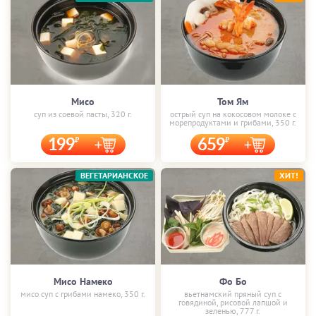
Мисо
Том Ям
суп из соевой пасты, 320 г.
острый суп на кокосовом молоке с
морепродуктами и грибами, 350 г.
199
659
ВЕГЕТАРИАНСКОЕ
ХИТ!
Мисо Намеко
Фо Бо
мисо суп с грибами намеко, 350 г.
вьетнамский пряный суп с
говядиной, рисовой лапшой и
зеленью, 777 г.