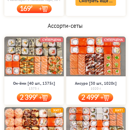
Смотреть еще ...
169
Ассорти-сеты
СУПЕРЦЕНА
СУПЕРЦЕНА
Он-ёми [40 шт., 1375г.]
Аисуро [30 шт., 1020г.]
1375 г.
1020 г.
2 399
2 499
ХИТ!
ХИТ!