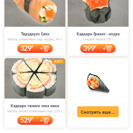
Тарудзуси Сякэ
Кадзари Гранат - икура
лосось, сливочный сыр, огурец, 45 г.
с икрой лосося, 30 г.
329
399
ХИТ!
Кадзари тамаго сякэ маки
лосось, омлет, сливочный сыр, 155 г.
Смотреть еще ...
529