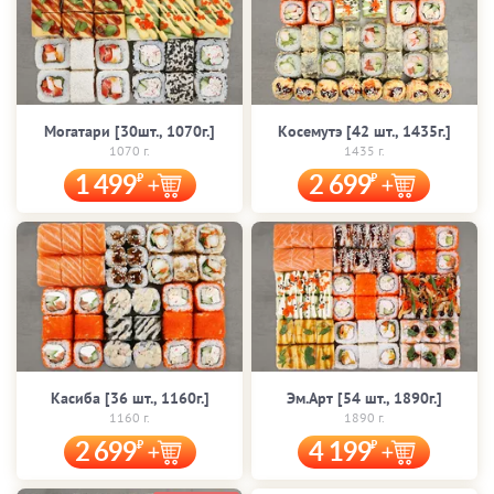
Могатари [30шт., 1070г.]
Косемутэ [42 шт., 1435г.]
1070 г.
1435 г.
1 499
2 699
Касиба [36 шт., 1160г.]
Эм.Арт [54 шт., 1890г.]
1160 г.
1890 г.
2 699
4 199