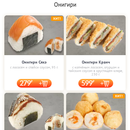
Онигири
ХИТ!
Онигири Сякэ
Онигири Кранч
с лососем и спайси соусом, 95 г.
с копчёным лососем, огурцом и
тайским соусом в хрустящем кляре,
230 г.
279
599
ХИТ!