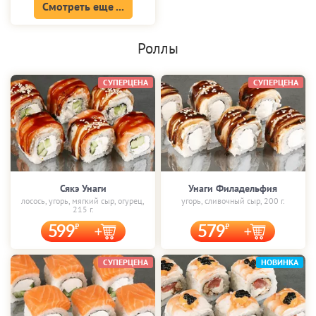
Смотреть еще ...
Роллы
СУПЕРЦЕНА
СУПЕРЦЕНА
Сякэ Унаги
Унаги Филадельфия
лосось, угорь, мягкий сыр, огурец,
угорь, сливочный сыр, 200 г.
215 г.
599
579
СУПЕРЦЕНА
НОВИНКА