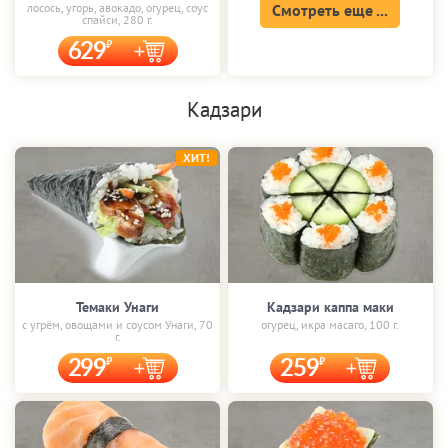
лосось, угорь, авокадо, огурец, соус
Смотреть еще ...
спайси, 280 г.
629
Кадзари
ХИТ!
Темаки Унаги
Кадзари каппа маки
с угрём, овощами и соусом Унаги, 70
огурец, икра масаго, 100 г.
г.
299
259