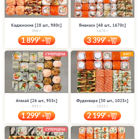
Каджисима [28 шт., 980г.]
Яманаси [48 шт., 1670г.]
980 г.
1670 г.
1 899
3 399
СУПЕРЦЕНА
ХИТ!
Атакай [26 шт., 955г.]
Фудзивара [30 шт., 1025г.]
955 г.
1025 г.
1 299
2 199
СУПЕРЦЕНА