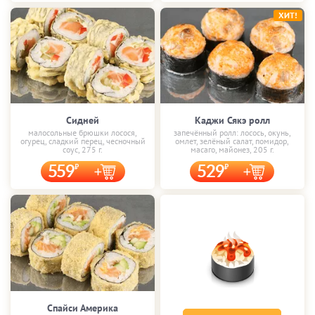
ХИТ!
Сидней
Каджи Сякэ ролл
малосольные брюшки лосося,
запечённый ролл: лосось, окунь,
огурец, сладкий перец, чесночный
омлет, зелёный салат, помидор,
соус, 275 г.
масаго, майонез, 205 г.
559
529
Спайси Америка