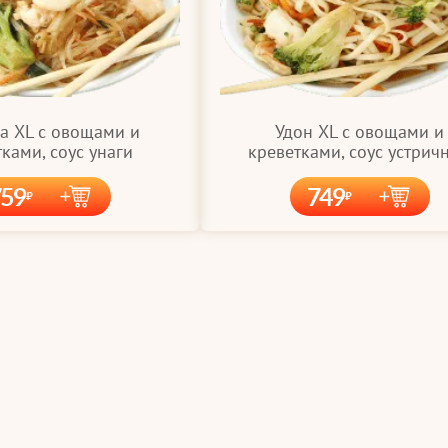
а XL с овощами и
Удон XL с овощами и
ками, соус унаги
креветками, соус устрич
759
749