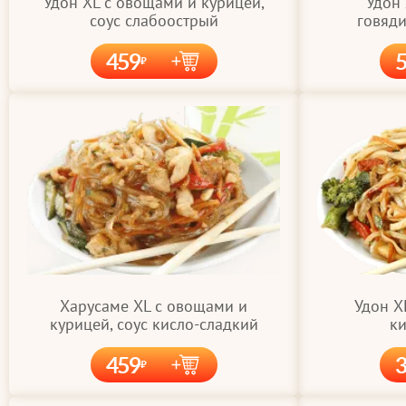
Удон XL с овощами и курицей,
Удон
соус слабоострый
говяди
459
Удон X
Харусаме XL с овощами и
ки
курицей, соус кисло-сладкий
459