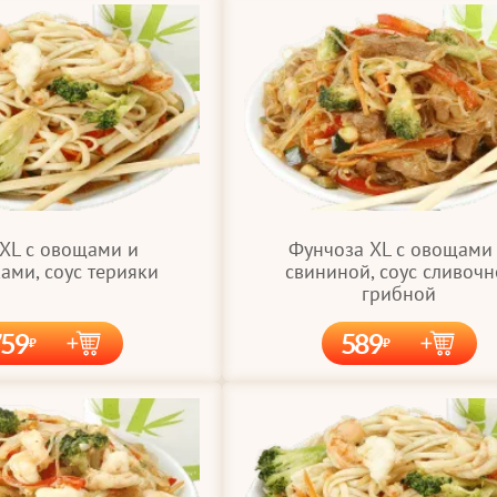
 XL с овощами и
Фунчоза XL с овощами
ами, соус терияки
свининой, соус сливочн
грибной
759
589