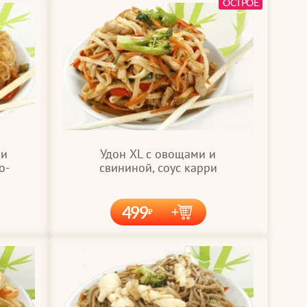
ОСТРОЕ
Удон XL с овощами и
 и
свининой, соус карри
о-
499