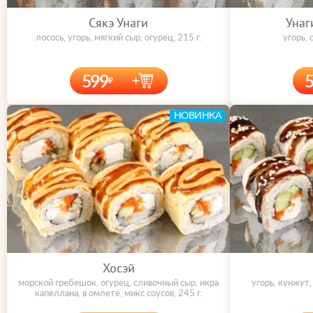
Сякэ Унаги
Унаг
лосось, угорь, мягкий сыр, огурец, 215 г.
угорь, 
599
НОВИНКА
Хосэй
морской гребешок, огурец, сливочный сыр, икра
угорь, кунжут,
капеллана, в омлете, микс соусов, 245 г.