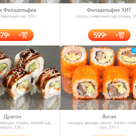
и Филадельфия
Филадельфия ХИТ
сливочный сыр, 200 г.
лосось, сливочный сыр, огурец, 20
579
599
Драгон
Янган
 авокадо, огурец, мягкий сыр,
лакедра, авокадо, омлет, масаго, тр
масаго, 230 г.
соус, 195 г.