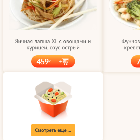
Яичная лапша XL с овощами и
Фунчоз
курицей, соус острый
кревет
459
Смотреть еще ...