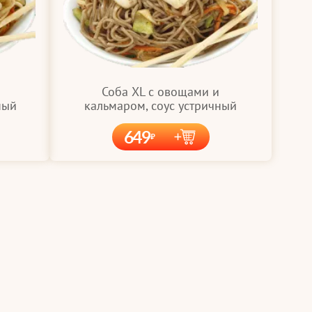
Соба XL с овощами и
ный
кальмаром, соус устричный
649