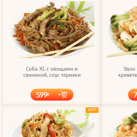
Соба XL с овощами и
Удон
свининой, соус терияки
креветк
599
ХИТ!