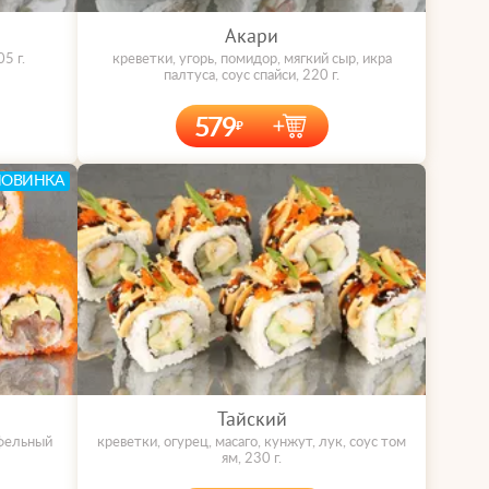
Акари
5 г.
креветки, угорь, помидор, мягкий сыр, икра
палтуса, соус спайси, 220 г.
579
НОВИНКА
Тайский
юфельный
креветки, огурец, масаго, кунжут, лук, соус том
ям, 230 г.