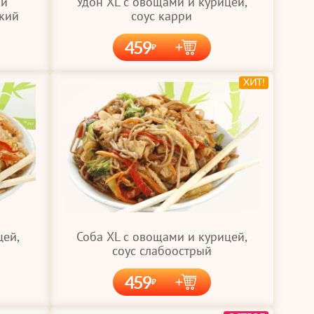
 и
Удон XL с овощами и курицей,
дкий
соус карри
459
ХИТ!
цей,
Соба XL с овощами и курицей,
соус слабоострый
459