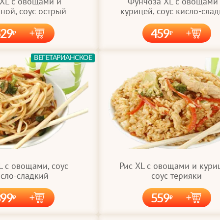
Фунчоза XL с овощами
 XL с овощами и
курицей, соус кисло-сла
ной, соус острый
529
459
ВЕГЕТАРИАНСКОЕ
L с овощами, соус
Рис XL с овощами и кури
сло-сладкий
соус терияки
399
559