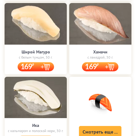
Широй Магуро
Хамачи
с белым тунцом, 30 г.
с лакедрой, 30 г.
169
169
Ика
с кальмаром и полоской нори, 30 г.
Смотреть еще ...