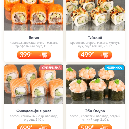
Янган
Тайский
лакедра, авокадо, омлет, масаго,
креветки, огурец, масаго, кунжут,
трюфельный соус, 195 г.
лук, соус том ям, 230 г.
399
499
СУПЕРЦЕНА
НОВИНКА
Филадельфия ролл
Эби Омуро
лосось, сливочный сыр, авокадо,
лосось, креветки, авокадо, острый
огурец, 240 г.
мягкий сыр, 210 г.
699
599