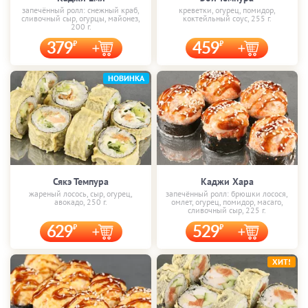
запечённый ролл: снежный краб,
креветки, огурец, помидор,
сливочный сыр, огурцы, майонез,
коктейльный соус, 255 г.
200 г.
379
459
НОВИНКА
Сякэ Темпура
Каджи Хара
жареный лосось, сыр, огурец,
запечённый ролл: брюшки лосося,
авокадо, 250 г.
омлет, огурец, помидор, масаго,
сливочный сыр, 225 г.
629
529
ХИТ!