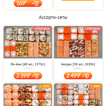
169
Ассорти-сеты
СУПЕРЦЕНА
СУПЕРЦЕНА
Он-ёми [40 шт., 1375г.]
Аисуро [30 шт., 1020г.]
1375 г.
1020 г.
2 399
2 499
ХИТ!
ХИТ!