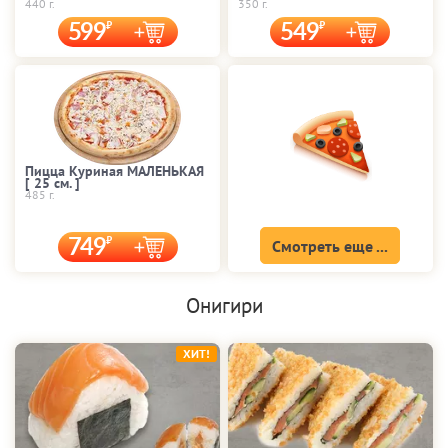
440 г.
350 г.
599
549
Пицца Куриная МАЛЕНЬКАЯ
[ 25 cм. ]
485 г.
749
Смотреть еще ...
Онигири
ХИТ!