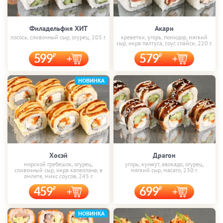
Филадельфия ХИТ
Акари
лосось, сливочный сыр, огурец, 205 г.
креветки, угорь, помидор, мягкий
сыр, икра палтуса, соус спайси, 220 г.
599
579
НОВИНКА
Хосэй
Драгон
морской гребешок, огурец,
угорь, кунжут, авокадо, огурец,
сливочный сыр, икра капеллана, в
мягкий сыр, масаго, 230 г.
омлете, микс соусов, 245 г.
459
699
НОВИНКА