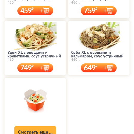
460 г.
460 г.
459
759
Удон XL с овощами и
Соба XL с овощами и
креветками, соус устричный
кальмаром, соус устричный
460 г.
460 г.
749
649
Смотреть еще ...