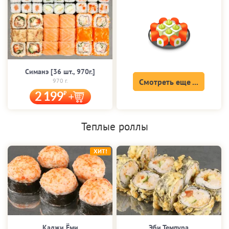
Симанэ [36 шт., 970г.]
970 г.
Смотреть еще ...
2 199
Теплые роллы
ХИТ!
Каджи Ёми
Эби Темпура