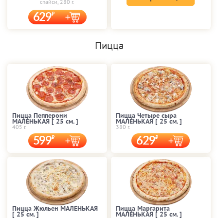
спайси, 280 г.
629
Пицца
Пицца Пепперони
Пицца Четыре сыра
МАЛЕНЬКАЯ [ 25 cм. ]
МАЛЕНЬКАЯ [ 25 cм. ]
405 г.
380 г.
599
629
Пицца Жюльен МАЛЕНЬКАЯ
Пицца Маргарита
[ 25 cм. ]
МАЛЕНЬКАЯ [ 25 cм. ]