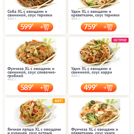
Соба XL с овощами и
Удон XL с овощами и
свининой, соус терияки
креветками, соус терияки
460 г.
460 г.
599
759
ОСТРОЕ
Фунчоза XL с овощами и
Удон XL с овощами и
свининой, соус сливочно-
свининой, соус карри
грибной
460 г.
460 г.
589
499
ХИТ!
Яичная лапша XL с овощами
Фунчоза XL с овощами и
и курицей, соус острый
креветками, соус унаги