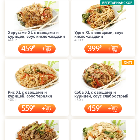
ВЕГЕТАРИАНСКОЕ
Харусаме XL с овощами и
Удон XL с овощами, соус
курицей, соус кисло-сладкий
кисло-сладкий
460 г.
400 г.
459
399
ХИТ!
Рис XL с овощами и
Соба XL с овощами и
курицей, соус терияки
курицей, соус слабоострый
480 г.
460 г.
559
459