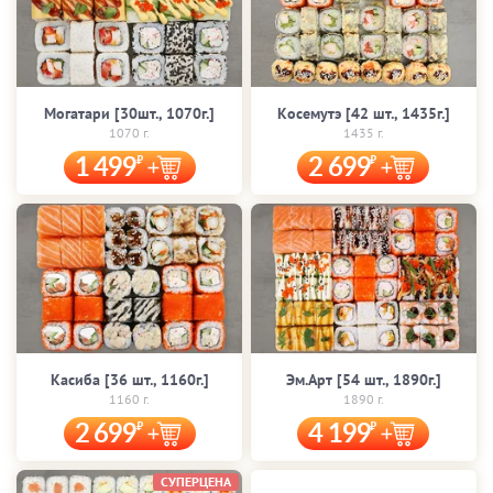
Могатари [30шт., 1070г.]
Косемутэ [42 шт., 1435г.]
1070 г.
1435 г.
1 499
2 699
Касиба [36 шт., 1160г.]
Эм.Арт [54 шт., 1890г.]
1160 г.
1890 г.
2 699
4 199
СУПЕРЦЕНА