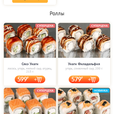
Роллы
СУПЕРЦЕНА
СУПЕРЦЕНА
Сякэ Унаги
Унаги Филадельфия
лосось, угорь, мягкий сыр, огурец,
угорь, сливочный сыр, 200 г.
215 г.
599
579
СУПЕРЦЕНА
НОВИНКА