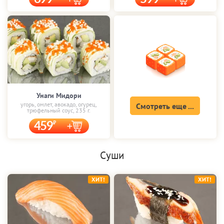
Унаги Мидори
угорь, омлет, авокадо, огурец,
Смотреть еще ...
трюфельный соус, 235 г.
459
Суши
ХИТ!
ХИТ!