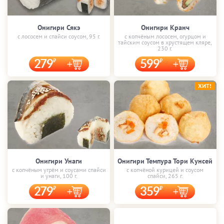
Онигири Сякэ
Онигири Кранч
с лососем и спайси соусом, 95 г.
с копчёным лососем, огурцом и
тайским соусом в хрустящем кляре,
230 г.
279
599
ХИТ!
Онигири Унаги
Онигири Темпура Тори Кунсей
с копчёным угрём и соусами спайси
с копчёной курицей и соусом
и унаги, 100 г.
спайси, 265 г.
279
359