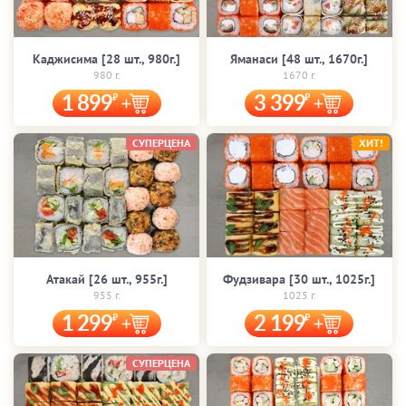
Каджисима [28 шт., 980г.]
Яманаси [48 шт., 1670г.]
980 г.
1670 г.
1 899
3 399
СУПЕРЦЕНА
ХИТ!
Атакай [26 шт., 955г.]
Фудзивара [30 шт., 1025г.]
955 г.
1025 г.
1 299
2 199
СУПЕРЦЕНА