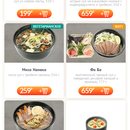
суп из соевой пасты, 320 г.
острый суп на кокосовом молоке с
морепродуктами и грибами, 350 г.
199
659
ВЕГЕТАРИАНСКОЕ
ХИТ!
Мисо Намеко
Фо Бо
мисо суп с грибами намеко, 350 г.
вьетнамский пряный суп с
говядиной, рисовой лапшой и
зеленью, 777 г.
259
659