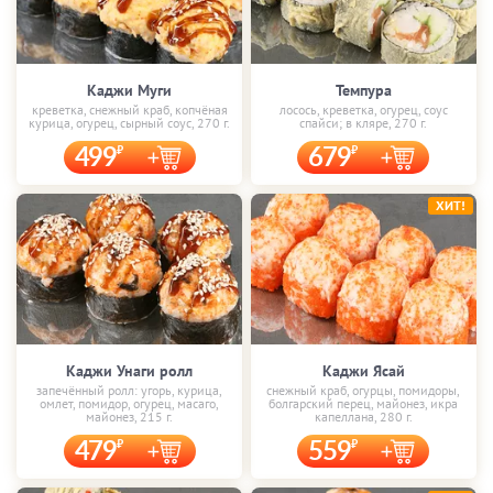
Каджи Муги
Темпура
креветка, снежный краб, копчёная
лосось, креветка, огурец, соус
курица, огурец, сырный соус, 270 г.
спайси; в кляре, 270 г.
499
679
ХИТ!
Каджи Унаги ролл
Каджи Ясай
запечённый ролл: угорь, курица,
снежный краб, огурцы, помидоры,
омлет, помидор, огурец, масаго,
болгарский перец, майонез, икра
майонез, 215 г.
капеллана, 280 г.
479
559