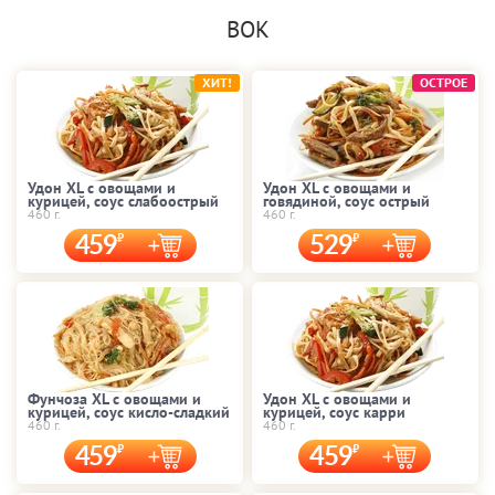
ВОК
ХИТ!
ОСТРОЕ
Удон XL с овощами и
Удон XL с овощами и
курицей, соус слабоострый
говядиной, соус острый
460 г.
460 г.
459
529
Фунчоза XL с овощами и
Удон XL с овощами и
курицей, соус кисло-сладкий
курицей, соус карри
460 г.
460 г.
459
459