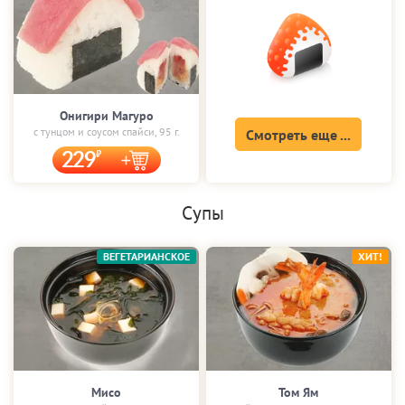
Онигири Магуро
с тунцом и соусом спайси, 95 г.
Смотреть еще ...
229
Супы
ВЕГЕТАРИАНСКОЕ
ХИТ!
Мисо
Том Ям