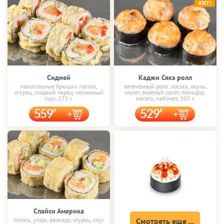
ХИТ!
Сидней
Каджи Сякэ ролл
малосольные брюшки лосося,
запечённый ролл: лосось, окунь,
огурец, сладкий перец, чесночный
омлет, зелёный салат, помидор,
соус, 275 г.
масаго, майонез, 205 г.
559
529
Спайси Америка
лосось, угорь, авокадо, огурец, соус
Смотреть еще ...