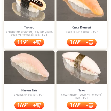
Тамаго
Сякэ Кунсей
с японским омлетом и соусом унаги,
с копчёным лососем, 30 г.
обёрнут полоской нори, 32 г.
119
169
Изуми Тай
Тако
с морским окунем, 30 г.
с осьминогом, обёрнут полоской
нори, 30 г.
169
169