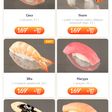
Сякэ
Унаги
с лососем, 32 г.
с угрём и соусом унаги, обёрнут
полоской нори, 32 г.
169
169
ХИТ!
Эби
Магуро
с тигровой креветкой, 34 г.
с тунцом, 30 г.
169
169