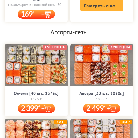
с кальмаром и полоской нори, 30 г.
Смотреть еще ...
169
Ассорти-сеты
СУПЕРЦЕНА
СУПЕРЦЕНА
Он-ёми [40 шт., 1375г.]
Аисуро [30 шт., 1020г.]
1375 г.
1020 г.
2 399
2 499
ХИТ!
ХИТ!