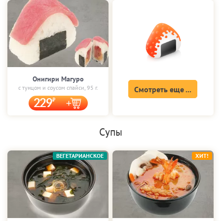
Онигири Магуро
с тунцом и соусом спайси, 95 г.
Смотреть еще ...
229
Супы
ВЕГЕТАРИАНСКОЕ
ХИТ!