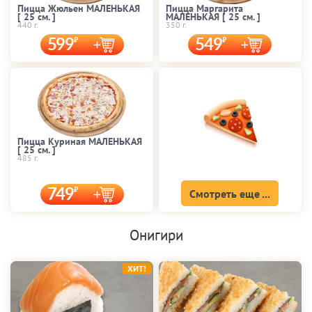
Пицца Жюльен МАЛЕНЬКАЯ
Пицца Маргарита
[ 25 cм. ]
МАЛЕНЬКАЯ [ 25 cм. ]
440 г.
350 г.
599
549
Пицца Куриная МАЛЕНЬКАЯ
[ 25 cм. ]
485 г.
749
Смотреть еще ...
Онигири
ХИТ!