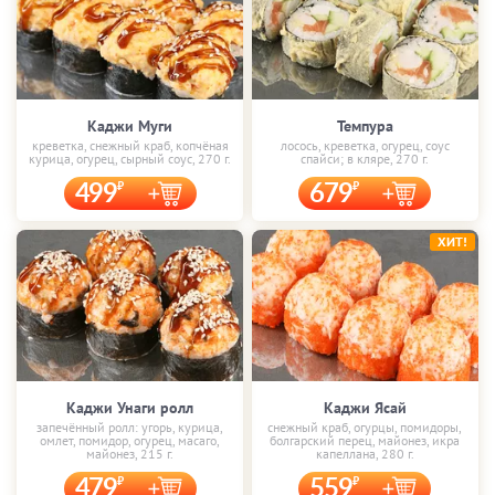
Каджи Муги
Темпура
креветка, снежный краб, копчёная
лосось, креветка, огурец, соус
курица, огурец, сырный соус, 270 г.
спайси; в кляре, 270 г.
499
679
ХИТ!
Каджи Унаги ролл
Каджи Ясай
запечённый ролл: угорь, курица,
снежный краб, огурцы, помидоры,
омлет, помидор, огурец, масаго,
болгарский перец, майонез, икра
майонез, 215 г.
капеллана, 280 г.
479
559