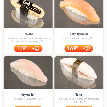
Тамаго
Сякэ Кунсей
с японским омлетом и соусом унаги,
с копчёным лососем, 30 г.
обёрнут полоской нори, 32 г.
119
169
Изуми Тай
Тако
с морским окунем, 30 г.
с осьминогом, обёрнут полоской
нори, 30 г.