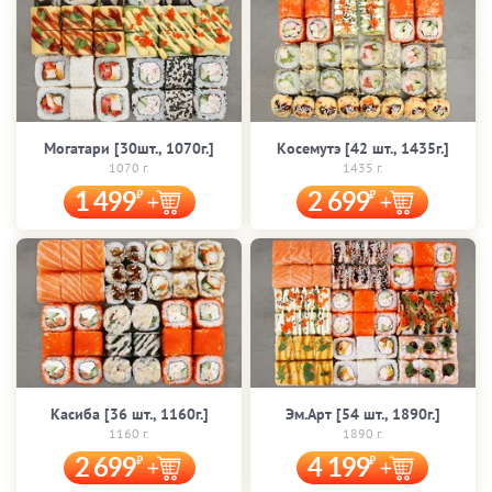
Могатари [30шт., 1070г.]
Косемутэ [42 шт., 1435г.]
1070 г.
1435 г.
1 499
2 699
Касиба [36 шт., 1160г.]
Эм.Арт [54 шт., 1890г.]
1160 г.
1890 г.
2 699
4 199