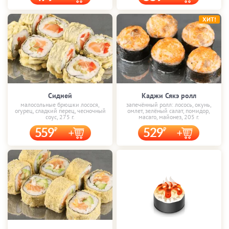
ХИТ!
Сидней
Каджи Сякэ ролл
малосольные брюшки лосося,
запечённый ролл: лосось, окунь,
огурец, сладкий перец, чесночный
омлет, зелёный салат, помидор,
соус, 275 г.
масаго, майонез, 205 г.
559
529