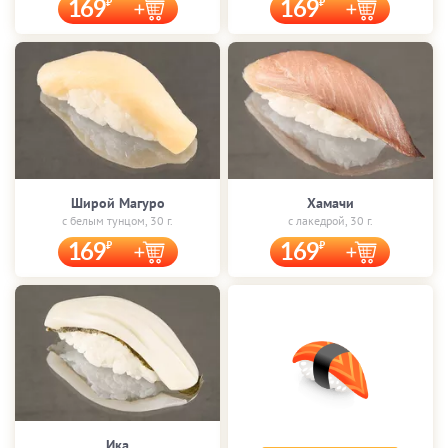
169
169
Широй Магуро
Хамачи
с белым тунцом, 30 г.
с лакедрой, 30 г.
169
169
Ика