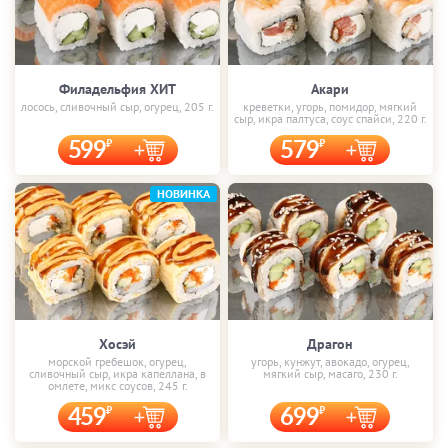
Филадельфия ХИТ
Акари
лосось, сливочный сыр, огурец, 205 г.
креветки, угорь, помидор, мягкий
сыр, икра палтуса, соус спайси, 220 г.
599
579
НОВИНКА
Хосэй
Драгон
морской гребешок, огурец,
угорь, кунжут, авокадо, огурец,
сливочный сыр, икра капеллана, в
мягкий сыр, масаго, 230 г.
омлете, микс соусов, 245 г.
459
699