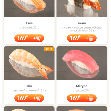
Сякэ
Унаги
с лососем, 32 г.
с угрём и соусом унаги, обёрнут
полоской нори, 32 г.
169
169
ХИТ!
Эби
Магуро
с тигровой креветкой, 34 г.
с тунцом, 30 г.
169
169