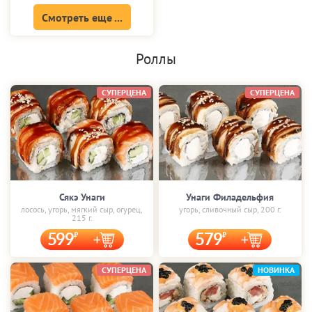
Смотреть еще ...
Роллы
СУПЕРЦЕНА
СУПЕРЦЕНА
Сякэ Унаги
Унаги Филадельфия
лосось, угорь, мягкий сыр, огурец,
угорь, сливочный сыр, 200 г.
215 г.
599
579
СУПЕРЦЕНА
НОВИНКА