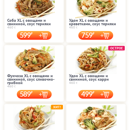
Соба XL с овощами и
Удон XL с овощами и
свининой, соус терияки
креветками, соус терияки
460 г.
460 г.
599
759
ОСТРОЕ
Фунчоза XL с овощами и
Удон XL с овощами и
свининой, соус сливочно-
свининой, соус карри
грибной
460 г.
460 г.
589
499
ХИТ!