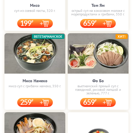
Мисо
Том Ям
суп из соевой пасты, 320 г.
острый суп на кокосовом молоке с
морепродуктами и грибами, 350 г.
199
659
ВЕГЕТАРИАНСКОЕ
ХИТ!
Мисо Намеко
Фо Бо
мисо суп с грибами намеко, 350 г.
вьетнамский пряный суп с
говядиной, рисовой лапшой и
зеленью, 777 г.
259
659