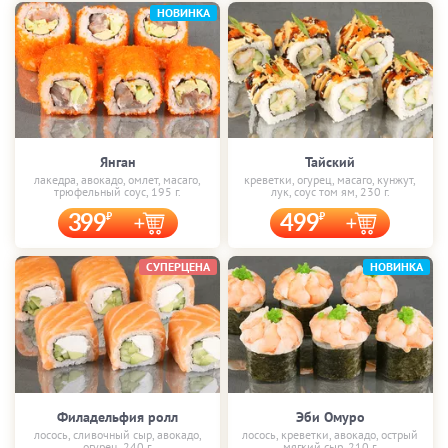
НОВИНКА
Янган
Тайский
лакедра, авокадо, омлет, масаго,
креветки, огурец, масаго, кунжут,
трюфельный соус, 195 г.
лук, соус том ям, 230 г.
399
499
СУПЕРЦЕНА
НОВИНКА
Филадельфия ролл
Эби Омуро
лосось, сливочный сыр, авокадо,
лосось, креветки, авокадо, острый
огурец, 240 г.
мягкий сыр, 210 г.