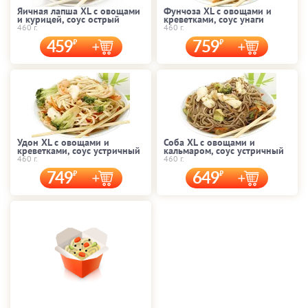
Яичная лапша XL с овощами
Фунчоза XL с овощами и
и курицей, соус острый
креветками, соус унаги
460 г.
460 г.
459
759
Удон XL с овощами и
Соба XL с овощами и
креветками, соус устричный
кальмаром, соус устричный
460 г.
460 г.
749
649