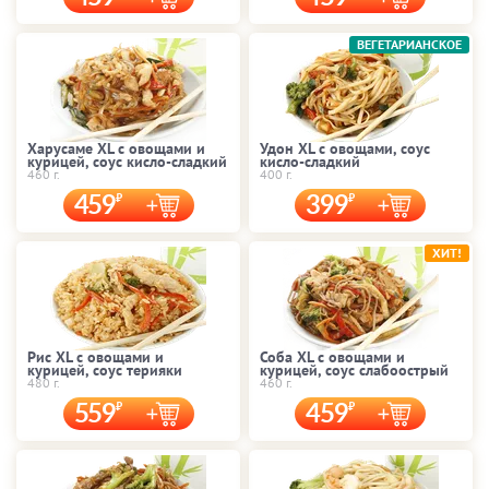
ВЕГЕТАРИАНСКОЕ
Харусаме XL с овощами и
Удон XL с овощами, соус
курицей, соус кисло-сладкий
кисло-сладкий
460 г.
400 г.
459
399
ХИТ!
Рис XL с овощами и
Соба XL с овощами и
курицей, соус терияки
курицей, соус слабоострый
480 г.
460 г.
559
459