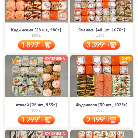
Каджисима [28 шт., 980г.]
Яманаси [48 шт., 1670г.]
980 г.
1670 г.
1 899
3 399
СУПЕРЦЕНА
ХИТ!
Атакай [26 шт., 955г.]
Фудзивара [30 шт., 1025г.]
955 г.
1025 г.
1 299
2 199
СУПЕРЦЕНА