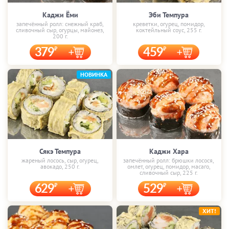
Каджи Ёми
Эби Темпура
запечённый ролл: снежный краб,
креветки, огурец, помидор,
сливочный сыр, огурцы, майонез,
коктейльный соус, 255 г.
200 г.
379
459
НОВИНКА
Сякэ Темпура
Каджи Хара
жареный лосось, сыр, огурец,
запечённый ролл: брюшки лосося,
авокадо, 250 г.
омлет, огурец, помидор, масаго,
сливочный сыр, 225 г.
629
529
ХИТ!