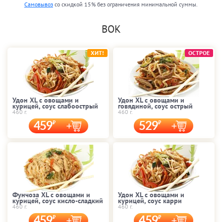
Самовывоз
со скидкой 15% без ограничения минимальной суммы.
ВОК
ХИТ!
ОСТРОЕ
Удон XL с овощами и
Удон XL с овощами и
курицей, соус слабоострый
говядиной, соус острый
460 г.
460 г.
459
529
Фунчоза XL с овощами и
Удон XL с овощами и
курицей, соус кисло-сладкий
курицей, соус карри
460 г.
460 г.
459
459