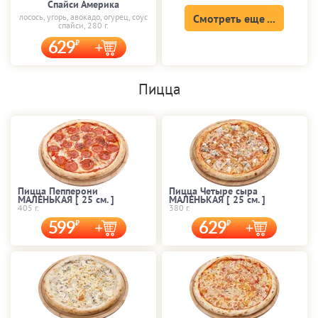
Спайси Америка
лосось, угорь, авокадо, огурец, соус
Смотреть еще ...
спайси, 280 г.
629
Пицца
Пицца Пепперони
Пицца Четыре сыра
МАЛЕНЬКАЯ [ 25 cм. ]
МАЛЕНЬКАЯ [ 25 cм. ]
405 г.
380 г.
599
629