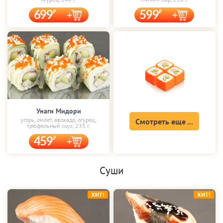
699
599
Унаги Мидори
угорь, омлет, авокадо, огурец,
Смотреть еще ...
трюфельный соус, 235 г.
459
Суши
ХИТ!
ХИТ!