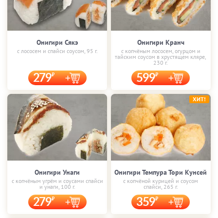
Онигири Сякэ
Онигири Кранч
с лососем и спайси соусом, 95 г.
с копчёным лососем, огурцом и
тайским соусом в хрустящем кляре,
230 г.
279
599
ХИТ!
Онигири Унаги
Онигири Темпура Тори Кунсей
с копчёным угрём и соусами спайси
с копчёной курицей и соусом
и унаги, 100 г.
спайси, 265 г.
279
359