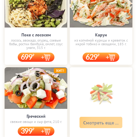
Поке с лососем
Каруи
лосось, авокадо, огурец, соевые
из копчёной курицы и креветок с
бобы, ростки бамбука, омлет, соус
икрой тобико и овощами, 185 г.
унаги, 315 г.
699
629
ХИТ!
Греческий
свежие овощи и сыр фета, 210 г.
Смотреть еще ...
399