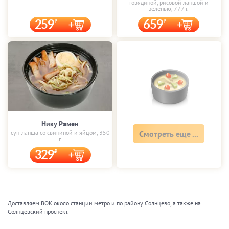
говядиной, рисовой лапшой и
зеленью, 777 г.
259
659
Нику Рамен
суп-лапша со свининой и яйцом, 350
Смотреть еще ...
г.
329
Доставляем ВОК около станции метро и по району Солнцево, а также на
Солнцевский проспект.