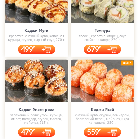
Каджи Муги
Темпура
креветка, снежный краб, копчёная
лосось, креветка, огурец, соус
курица, огурец, сырный соус, 270 г.
спайси; в кляре, 270 г.
499
679
ХИТ!
Каджи Унаги ролл
Каджи Ясай
запечённый ролл: угорь, курица,
снежный краб, огурцы, помидоры,
омлет, помидор, огурец, масаго,
болгарский перец, майонез, икра
майонез, 215 г.
капеллана, 280 г.
479
559