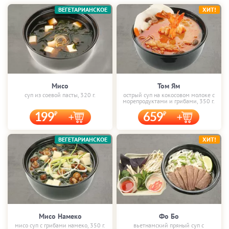
ВЕГЕТАРИАНСКОЕ
ХИТ!
Мисо
Том Ям
суп из соевой пасты, 320 г.
острый суп на кокосовом молоке с
морепродуктами и грибами, 350 г.
199
659
ВЕГЕТАРИАНСКОЕ
ХИТ!
Мисо Намеко
Фо Бо
мисо суп с грибами намеко, 350 г.
вьетнамский пряный суп с