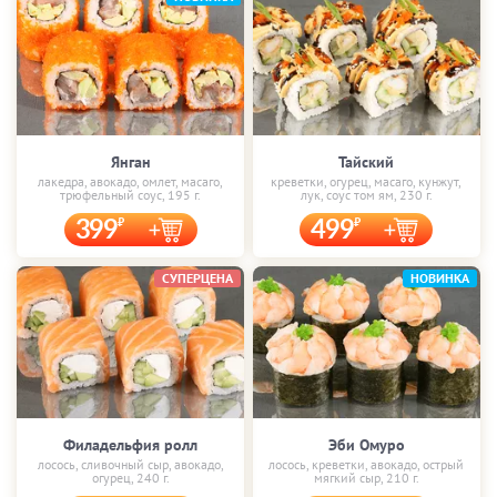
Янган
Тайский
лакедра, авокадо, омлет, масаго,
креветки, огурец, масаго, кунжут,
трюфельный соус, 195 г.
лук, соус том ям, 230 г.
399
499
СУПЕРЦЕНА
НОВИНКА
Филадельфия ролл
Эби Омуро
лосось, сливочный сыр, авокадо,
лосось, креветки, авокадо, острый
огурец, 240 г.
мягкий сыр, 210 г.