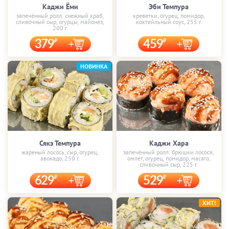
Каджи Ёми
Эби Темпура
запечённый ролл: снежный краб,
креветки, огурец, помидор,
сливочный сыр, огурцы, майонез,
коктейльный соус, 255 г.
200 г.
379
459
НОВИНКА
Сякэ Темпура
Каджи Хара
жареный лосось, сыр, огурец,
запечённый ролл: брюшки лосося,
авокадо, 250 г.
омлет, огурец, помидор, масаго,
сливочный сыр, 225 г.
629
529
ХИТ!