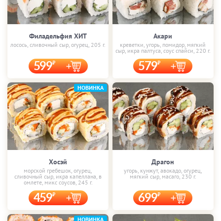
Филадельфия ХИТ
Акари
лосось, сливочный сыр, огурец, 205 г.
креветки, угорь, помидор, мягкий
сыр, икра палтуса, соус спайси, 220 г.
599
579
НОВИНКА
Хосэй
Драгон
морской гребешок, огурец,
угорь, кунжут, авокадо, огурец,
сливочный сыр, икра капеллана, в
мягкий сыр, масаго, 230 г.
омлете, микс соусов, 245 г.
459
699
НОВИНКА