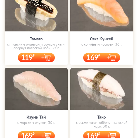
Тамаго
Сякэ Кунсей
с японским омлетом и соусом унаги,
с копчёным лососем, 30 г.
обёрнут полоской нори, 32 г.
119
169
Изуми Тай
Тако
с морским окунем, 30 г.
с осьминогом, обёрнут полоской
нори, 30 г.
169
169