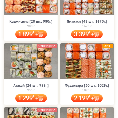
Каджисима [28 шт., 980г.]
Яманаси [48 шт., 1670г.]
980 г.
1670 г.
1 899
3 399
СУПЕРЦЕНА
ХИТ!
Атакай [26 шт., 955г.]
Фудзивара [30 шт., 1025г.]
955 г.
1025 г.
1 299
2 199
СУПЕРЦЕНА