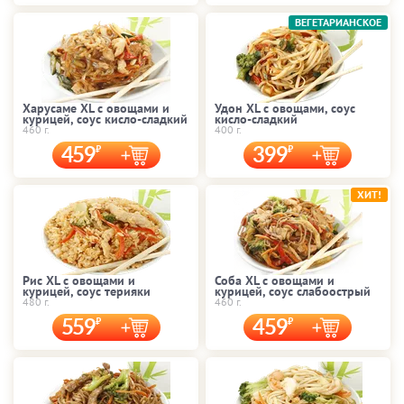
ВЕГЕТАРИАНСКОЕ
Харусаме XL с овощами и
Удон XL с овощами, соус
курицей, соус кисло-сладкий
кисло-сладкий
460 г.
400 г.
459
399
ХИТ!
Рис XL с овощами и
Соба XL с овощами и
курицей, соус терияки
курицей, соус слабоострый
480 г.
460 г.
559
459