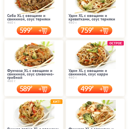
Соба XL с овощами и
Удон XL с овощами и
свининой, соус терияки
креветками, соус терияки
460 г.
460 г.
599
759
ОСТРОЕ
Фунчоза XL с овощами и
Удон XL с овощами и
свининой, соус сливочно-
свининой, соус карри
грибной
460 г.
460 г.
589
499
ХИТ!