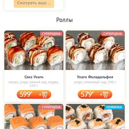
Смотреть еще ...
Роллы
СУПЕРЦЕНА
СУПЕРЦЕНА
Сякэ Унаги
Унаги Филадельфия
лосось, угорь, мягкий сыр, огурец,
угорь, сливочный сыр, 200 г.
215 г.
599
579
СУПЕРЦЕНА
НОВИНКА