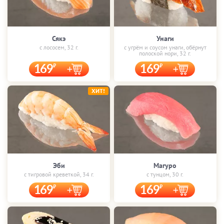
Сякэ
Унаги
с лососем, 32 г.
с угрём и соусом унаги, обёрнут
полоской нори, 32 г.
169
169
ХИТ!
Эби
Магуро
с тигровой креветкой, 34 г.
с тунцом, 30 г.
169
169