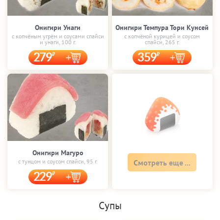
Онигири Унаги
Онигири Темпура Тори Кунсей
с копчёным угрём и соусами спайси
с копчёной курицей и соусом
и унаги, 100 г.
спайси, 265 г.
279
359
Онигири Магуро
с тунцом и соусом спайси, 95 г.
Смотреть еще ...
229
Супы