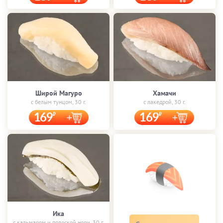
Широй Магуро
Хамачи
с белым тунцом, 30 г.
с лакедрой, 30 г.
169
169
Ика
с кальмаром и полоской нори, 30 г.