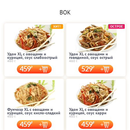
ВОК
ХИТ!
ОСТРОЕ
Удон XL с овощами и
Удон XL с овощами и
курицей, соус слабоострый
говядиной, соус острый
460 г.
460 г.
459
529
Фунчоза XL с овощами и
Удон XL с овощами и
курицей, соус кисло-сладкий
курицей, соус карри
460 г.
460 г.
459
459