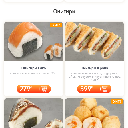
Онигири
ХИТ!
Онигири Сякэ
Онигири Кранч
с лососем и спайси соусом, 95 г.
с копчёным лососем, огурцом и
тайским соусом в хрустящем кляре,
230 г.
279
599
ХИТ!