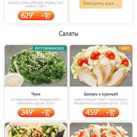
лосось, угорь, авокадо, огурец, соус
Смотреть еще ...
спайси, 280 г.
629
Салаты
ВЕГЕТАРИАНСКОЕ
ХИТ!
Чука
Цезарь с курицей
из маринованных водорослей с
классический салат с ломтиками
ореховым соусом, 150 г.
обжаренного куриного филе, 210 г.
349
459