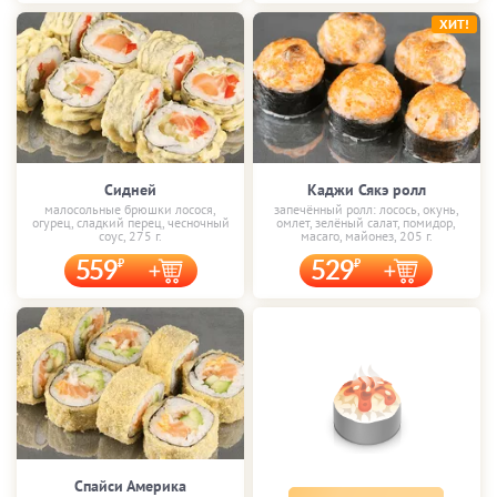
ХИТ!
Сидней
Каджи Сякэ ролл
малосольные брюшки лосося,
запечённый ролл: лосось, окунь,
огурец, сладкий перец, чесночный
омлет, зелёный салат, помидор,
соус, 275 г.
масаго, майонез, 205 г.
559
529
Спайси Америка