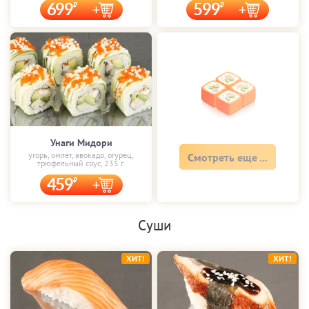
699
599
Унаги Мидори
угорь, омлет, авокадо, огурец,
Смотреть еще ...
трюфельный соус, 235 г.
459
Суши
ХИТ!
ХИТ!