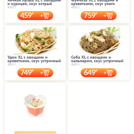
Яичная лапша XL с овощами
Фунчоза XL с овощами и
и курицей, соус острый
креветками, соус унаги
460 г.
460 г.
459
759
Удон XL с овощами и
Соба XL с овощами и
креветками, соус устричный
кальмаром, соус устричный
460 г.
460 г.
749
649