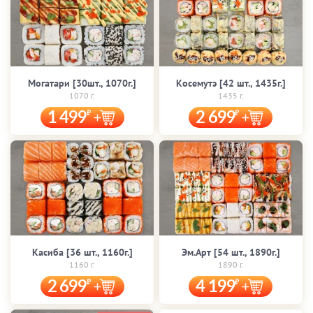
Могатари [30шт., 1070г.]
Косемутэ [42 шт., 1435г.]
1070 г.
1435 г.
1 499
2 699
Касиба [36 шт., 1160г.]
Эм.Арт [54 шт., 1890г.]
1160 г.
1890 г.
2 699
4 199