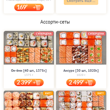
Смотреть еще ...
169
Ассорти-сеты
СУПЕРЦЕНА
СУПЕРЦЕНА
Он-ёми [40 шт., 1375г.]
Аисуро [30 шт., 1020г.]
1375 г.
1020 г.
2 399
2 499
ХИТ!
ХИТ!