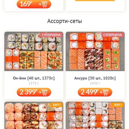
169
Ассорти-сеты
СУПЕРЦЕНА
СУПЕРЦЕНА
Он-ёми [40 шт., 1375г.]
Аисуро [30 шт., 1020г.]
1375 г.
1020 г.
2 399
2 499
ХИТ!
ХИТ!