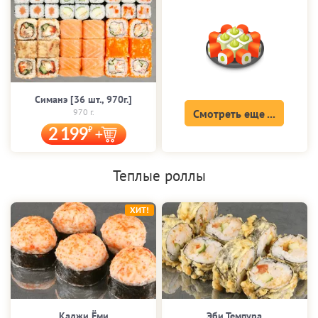
Симанэ [36 шт., 970г.]
970 г.
Смотреть еще ...
2 199
Теплые роллы
ХИТ!
Каджи Ёми
Эби Темпура