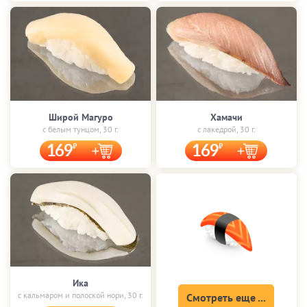
Широй Магуро
Хамачи
с белым тунцом, 30 г.
с лакедрой, 30 г.
169
169
Ика
с кальмаром и полоской нори, 30 г.
Смотреть еще ...