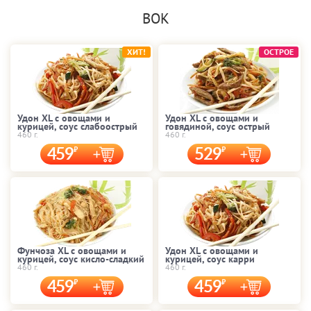
ВОК
ХИТ!
ОСТРОЕ
Удон XL с овощами и
Удон XL с овощами и
курицей, соус слабоострый
говядиной, соус острый
460 г.
460 г.
459
529
Фунчоза XL с овощами и
Удон XL с овощами и
курицей, соус кисло-сладкий
курицей, соус карри
460 г.
460 г.
459
459