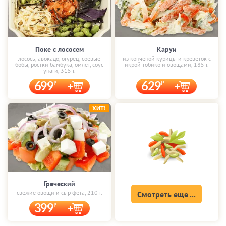
Поке с лососем
Каруи
лосось, авокадо, огурец, соевые
из копчёной курицы и креветок с
бобы, ростки бамбука, омлет, соус
икрой тобико и овощами, 185 г.
унаги, 315 г.
699
629
ХИТ!
Греческий
свежие овощи и сыр фета, 210 г.
Смотреть еще ...
399