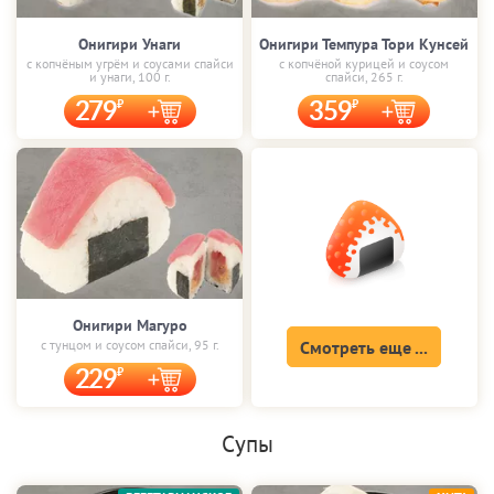
Онигири Унаги
Онигири Темпура Тори Кунсей
с копчёным угрём и соусами спайси
с копчёной курицей и соусом
и унаги, 100 г.
спайси, 265 г.
279
359
Онигири Магуро
с тунцом и соусом спайси, 95 г.
Смотреть еще ...
229
Супы