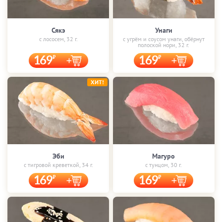
Сякэ
Унаги
с лососем, 32 г.
с угрём и соусом унаги, обёрнут
полоской нори, 32 г.
169
169
ХИТ!
Эби
Магуро
с тигровой креветкой, 34 г.
с тунцом, 30 г.
169
169