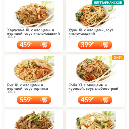
ВЕГЕТАРИАНСКОЕ
Харусаме XL с овощами и
Удон XL с овощами, соус
курицей, соус кисло-сладкий
кисло-сладкий
460 г.
400 г.
459
399
ХИТ!
Рис XL с овощами и
Соба XL с овощами и
курицей, соус терияки
курицей, соус слабоострый
480 г.
460 г.
559
459