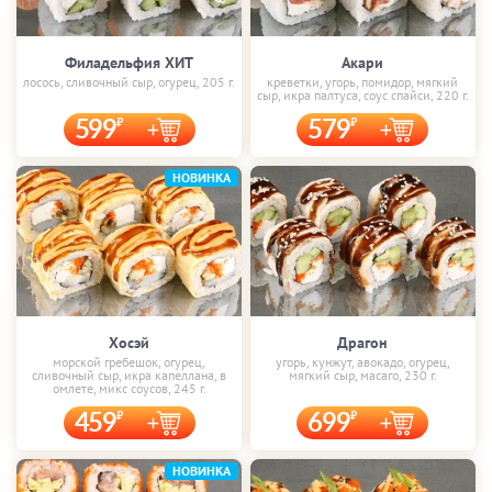
Филадельфия ХИТ
Акари
лосось, сливочный сыр, огурец, 205 г.
креветки, угорь, помидор, мягкий
сыр, икра палтуса, соус спайси, 220 г.
599
579
НОВИНКА
Хосэй
Драгон
морской гребешок, огурец,
угорь, кунжут, авокадо, огурец,
сливочный сыр, икра капеллана, в
мягкий сыр, масаго, 230 г.
омлете, микс соусов, 245 г.
459
699
НОВИНКА