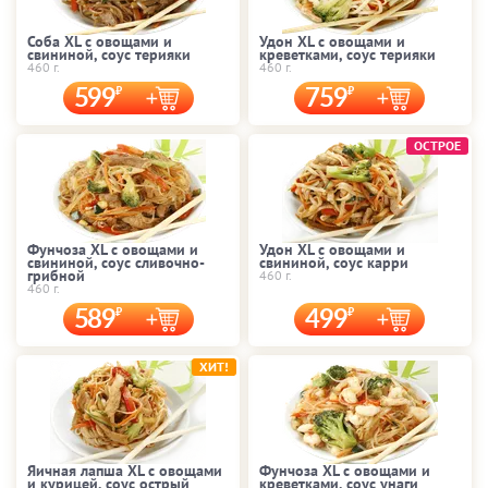
Соба XL с овощами и
Удон XL с овощами и
свининой, соус терияки
креветками, соус терияки
460 г.
460 г.
599
759
ОСТРОЕ
Фунчоза XL с овощами и
Удон XL с овощами и
свининой, соус сливочно-
свининой, соус карри
грибной
460 г.
460 г.
589
499
ХИТ!
Яичная лапша XL с овощами
Фунчоза XL с овощами и
и курицей, соус острый
креветками, соус унаги