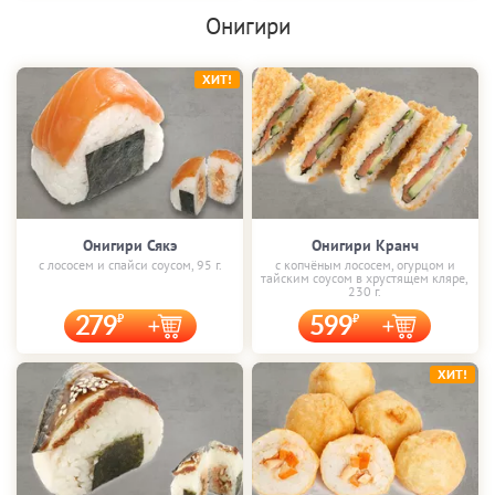
Онигири
ХИТ!
Онигири Сякэ
Онигири Кранч
с лососем и спайси соусом, 95 г.
с копчёным лососем, огурцом и
тайским соусом в хрустящем кляре,
230 г.
279
599
ХИТ!