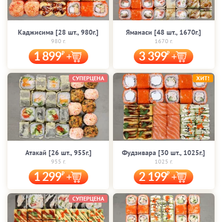
Каджисима [28 шт., 980г.]
Яманаси [48 шт., 1670г.]
980 г.
1670 г.
1 899
3 399
СУПЕРЦЕНА
ХИТ!
Атакай [26 шт., 955г.]
Фудзивара [30 шт., 1025г.]
955 г.
1025 г.
1 299
2 199
СУПЕРЦЕНА