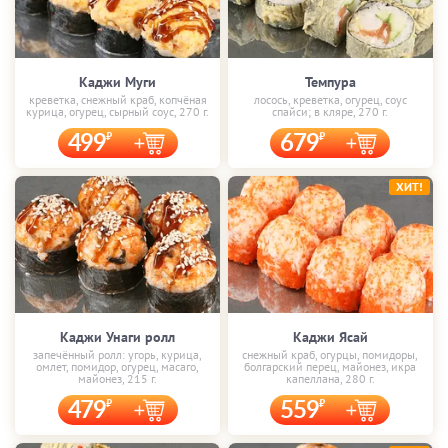
Каджи Муги
Темпура
креветка, снежный краб, копчёная
лосось, креветка, огурец, соус
курица, огурец, сырный соус, 270 г.
спайси; в кляре, 270 г.
499
679
ХИТ!
Каджи Унаги ролл
Каджи Ясай
запечённый ролл: угорь, курица,
снежный краб, огурцы, помидоры,
омлет, помидор, огурец, масаго,
болгарский перец, майонез, икра
майонез, 215 г.
капеллана, 280 г.
479
559