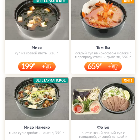
ВЕГЕТАРИАНСКОЕ
ХИТ!
Мисо
Том Ям
суп из соевой пасты, 320 г.
острый суп на кокосовом молоке с
морепродуктами и грибами, 350 г.
199
659
ВЕГЕТАРИАНСКОЕ
ХИТ!
Мисо Намеко
Фо Бо
мисо суп с грибами намеко, 350 г.
вьетнамский пряный суп с
говядиной, рисовой лапшой и