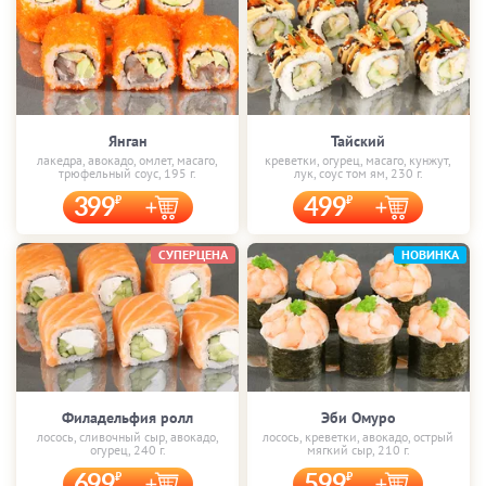
Янган
Тайский
лакедра, авокадо, омлет, масаго,
креветки, огурец, масаго, кунжут,
трюфельный соус, 195 г.
лук, соус том ям, 230 г.
399
499
СУПЕРЦЕНА
НОВИНКА
Филадельфия ролл
Эби Омуро
лосось, сливочный сыр, авокадо,
лосось, креветки, авокадо, острый
огурец, 240 г.
мягкий сыр, 210 г.
699
599