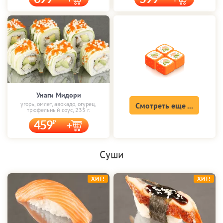
Унаги Мидори
угорь, омлет, авокадо, огурец,
Смотреть еще ...
трюфельный соус, 235 г.
459
Суши
ХИТ!
ХИТ!