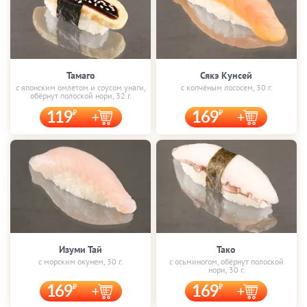
Тамаго
Сякэ Кунсей
с японским омлетом и соусом унаги,
с копчёным лососем, 30 г.
обёрнут полоской нори, 32 г.
119
169
Изуми Тай
Тако
с морским окунем, 30 г.
с осьминогом, обёрнут полоской
нори, 30 г.
169
169