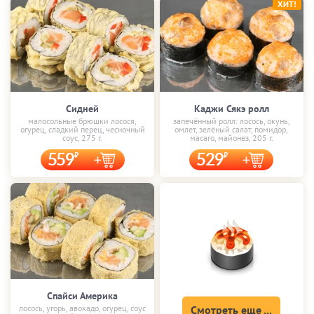
ХИТ!
Сидней
Каджи Сякэ ролл
малосольные брюшки лосося,
запечённый ролл: лосось, окунь,
огурец, сладкий перец, чесночный
омлет, зелёный салат, помидор,
соус, 275 г.
масаго, майонез, 205 г.
559
529
Спайси Америка
лосось, угорь, авокадо, огурец, соус
Смотреть еще ...