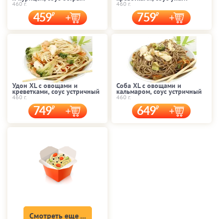
460 г.
460 г.
459
759
Удон XL с овощами и
Соба XL с овощами и
креветками, соус устричный
кальмаром, соус устричный
460 г.
460 г.
749
649
Смотреть еще ...