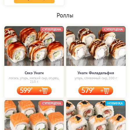
Роллы
СУПЕРЦЕНА
СУПЕРЦЕНА
Сякэ Унаги
Унаги Филадельфия
лосось, угорь, мягкий сыр, огурец,
угорь, сливочный сыр, 200 г.
215 г.
599
579
СУПЕРЦЕНА
НОВИНКА