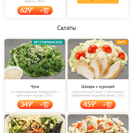
спайси, 280 г.
629
Салаты
ВЕГЕТАРИАНСКОЕ
ХИТ!
Чука
Цезарь с курицей
из маринованных водорослей с
классический салат с ломтиками
ореховым соусом, 150 г.
обжаренного куриного филе, 210 г.
349
459