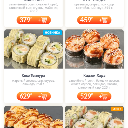
запечённый ролл: снежный краб,
креветки, огурец, помидор,
сливочный сыр, огурцы, майонез,
коктейльный соус, 255 г.
200 г.
379
459
НОВИНКА
Сякэ Темпура
Каджи Хара
жареный лосось, сыр, огурец,
запечённый ролл: брюшки лосося,
авокадо, 250 г.
омлет, огурец, помидор, масаго,
сливочный сыр, 225 г.
629
529
ХИТ!