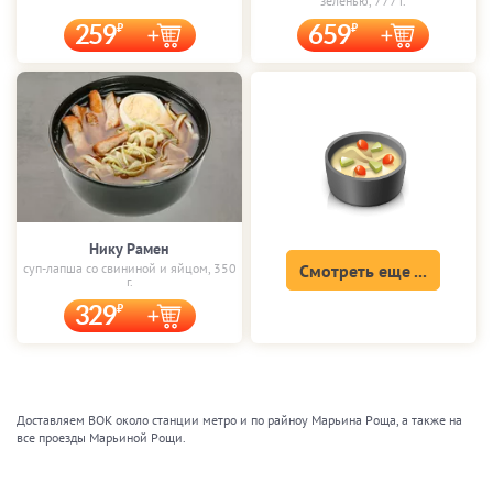
зеленью, 777 г.
259
659
Нику Рамен
суп-лапша со свининой и яйцом, 350
Смотреть еще ...
г.
329
Доставляем ВОК около станции метро и по райноу Марьина Роща, а также на
все проезды Марьиной Рощи.