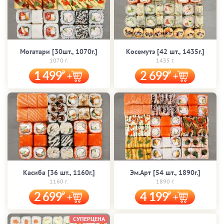
Могатари [30шт., 1070г.]
Косемутэ [42 шт., 1435г.]
1070 г.
1435 г.
1 499
2 699
Касиба [36 шт., 1160г.]
Эм.Арт [54 шт., 1890г.]
1160 г.
1890 г.
2 699
4 199
СУПЕРЦЕНА