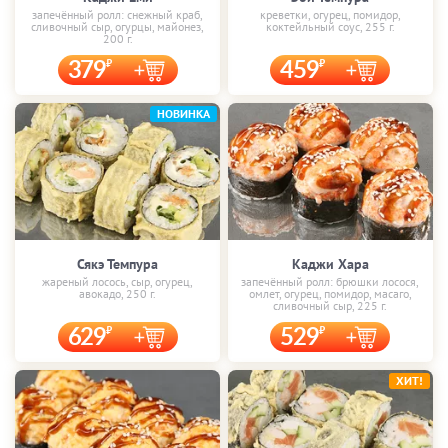
запечённый ролл: снежный краб,
креветки, огурец, помидор,
сливочный сыр, огурцы, майонез,
коктейльный соус, 255 г.
200 г.
379
459
НОВИНКА
Сякэ Темпура
Каджи Хара
жареный лосось, сыр, огурец,
запечённый ролл: брюшки лосося,
авокадо, 250 г.
омлет, огурец, помидор, масаго,
сливочный сыр, 225 г.
629
529
ХИТ!