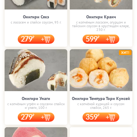
Онигири Сякэ
Онигири Кранч
с лососем и спайси соусом, 95 г.
с копчёным лососем, огурцом и
тайским соусом в хрустящем кляре,
230 г.
279
599
ХИТ!
Онигири Унаги
Онигири Темпура Тори Кунсей
с копчёным угрём и соусами спайси
с копчёной курицей и соусом
и унаги, 100 г.
спайси, 265 г.
279
359