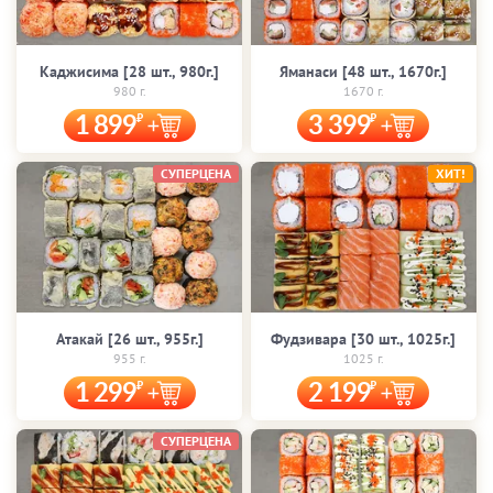
Каджисима [28 шт., 980г.]
Яманаси [48 шт., 1670г.]
980 г.
1670 г.
1 899
3 399
СУПЕРЦЕНА
ХИТ!
Атакай [26 шт., 955г.]
Фудзивара [30 шт., 1025г.]
955 г.
1025 г.
1 299
2 199
СУПЕРЦЕНА