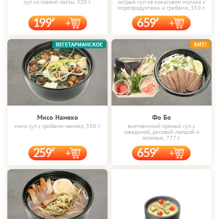
суп из соевой пасты, 320 г.
острый суп на кокосовом молоке с
морепродуктами и грибами, 350 г.
199
659
ВЕГЕТАРИАНСКОЕ
ХИТ!
Мисо Намеко
Фо Бо
мисо суп с грибами намеко, 350 г.
вьетнамский пряный суп с
говядиной, рисовой лапшой и
зеленью, 777 г.
259
659