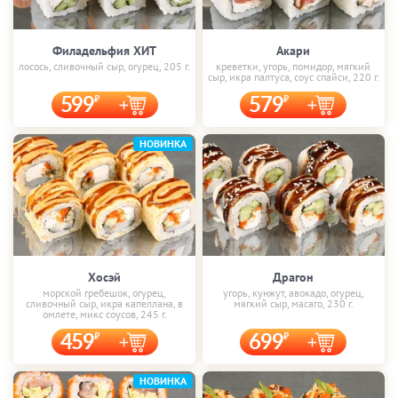
Филадельфия ХИТ
Акари
лосось, сливочный сыр, огурец, 205 г.
креветки, угорь, помидор, мягкий
сыр, икра палтуса, соус спайси, 220 г.
599
579
НОВИНКА
Хосэй
Драгон
морской гребешок, огурец,
угорь, кунжут, авокадо, огурец,
сливочный сыр, икра капеллана, в
мягкий сыр, масаго, 230 г.
омлете, микс соусов, 245 г.
459
699
НОВИНКА