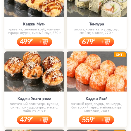
Каджи Муги
Темпура
креветка, снежный краб, копчёная
лосось, креветка, огурец, соус
курица, огурец, сырный соус, 270 г.
спайси; в кляре, 270 г.
499
679
ХИТ!
Каджи Унаги ролл
Каджи Ясай
запечённый ролл: угорь, курица,
снежный краб, огурцы, помидоры,
омлет, помидор, огурец, масаго,
болгарский перец, майонез, икра
майонез, 215 г.
капеллана, 280 г.
479
559