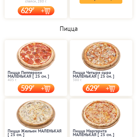
спайси, 280 г.
629
Пицца
Пицца Пепперони
Пицца Четыре сыра
МАЛЕНЬКАЯ [ 25 cм. ]
МАЛЕНЬКАЯ [ 25 cм. ]
405 г.
380 г.
599
629
Пицца Жюльен МАЛЕНЬКАЯ
Пицца Маргарита
[ 25 cм. ]
МАЛЕНЬКАЯ [ 25 cм. ]