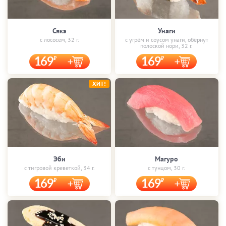
Сякэ
Унаги
с лососем, 32 г.
с угрём и соусом унаги, обёрнут
полоской нори, 32 г.
169
169
ХИТ!
Эби
Магуро
с тигровой креветкой, 34 г.
с тунцом, 30 г.
169
169