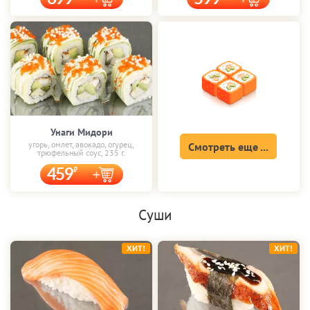
Унаги Мидори
угорь, омлет, авокадо, огурец,
Смотреть еще ...
трюфельный соус, 235 г.
459
Суши
ХИТ!
ХИТ!