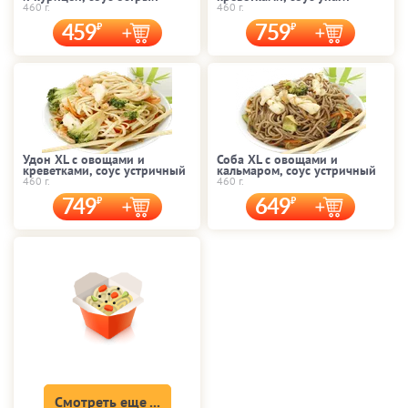
460 г.
460 г.
459
759
Удон XL с овощами и
Соба XL с овощами и
креветками, соус устричный
кальмаром, соус устричный
460 г.
460 г.
749
649
Смотреть еще ...