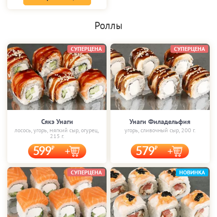
Роллы
СУПЕРЦЕНА
СУПЕРЦЕНА
Сякэ Унаги
Унаги Филадельфия
лосось, угорь, мягкий сыр, огурец,
угорь, сливочный сыр, 200 г.
215 г.
599
579
СУПЕРЦЕНА
НОВИНКА