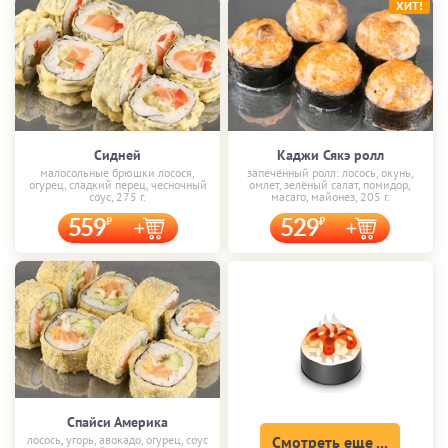
ХИТ!
Сидней
Каджи Сякэ ролл
малосольные брюшки лосося,
запечённый ролл: лосось, окунь,
огурец, сладкий перец, чесночный
омлет, зелёный салат, помидор,
соус, 275 г.
масаго, майонез, 205 г.
559
529
Спайси Америка
лосось, угорь, авокадо, огурец, соус
Смотреть еще ...