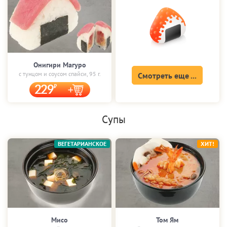
Онигири Магуро
с тунцом и соусом спайси, 95 г.
Смотреть еще ...
229
Супы
ВЕГЕТАРИАНСКОЕ
ХИТ!
Мисо
Том Ям