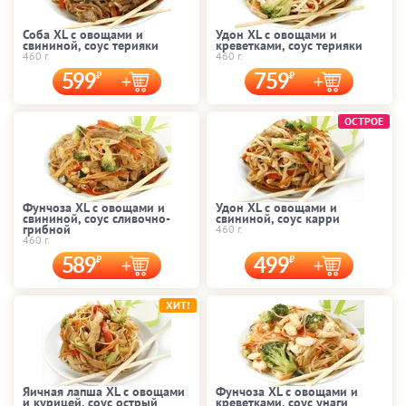
Соба XL с овощами и
Удон XL с овощами и
свининой, соус терияки
креветками, соус терияки
460 г.
460 г.
599
759
ОСТРОЕ
Фунчоза XL с овощами и
Удон XL с овощами и
свининой, соус сливочно-
свининой, соус карри
грибной
460 г.
460 г.
589
499
ХИТ!
Яичная лапша XL с овощами
Фунчоза XL с овощами и
и курицей, соус острый
креветками, соус унаги