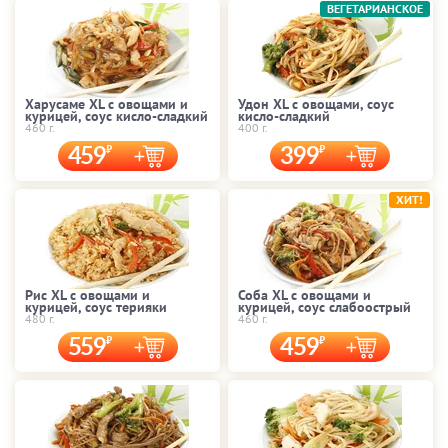
ВЕГЕТАРИАНСКОЕ
Харусаме XL с овощами и
Удон XL с овощами, соус
курицей, соус кисло-сладкий
кисло-сладкий
460 г.
400 г.
459
399
ХИТ!
Рис XL с овощами и
Соба XL с овощами и
курицей, соус терияки
курицей, соус слабоострый
480 г.
460 г.
559
459