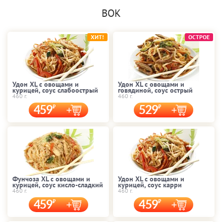
ВОК
ХИТ!
ОСТРОЕ
Удон XL с овощами и
Удон XL с овощами и
курицей, соус слабоострый
говядиной, соус острый
460 г.
460 г.
459
529
Фунчоза XL с овощами и
Удон XL с овощами и
курицей, соус кисло-сладкий
курицей, соус карри
460 г.
460 г.
459
459