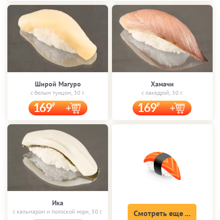
Широй Магуро
Хамачи
с белым тунцом, 30 г.
с лакедрой, 30 г.
169
169
Ика
с кальмаром и полоской нори, 30 г.
Смотреть еще ...