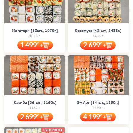
Могатари [30шт., 1070г.]
Косемутэ [42 шт., 1435г.]
1070 г.
1435 г.
1 499
2 699
Касиба [36 шт., 1160г.]
Эм.Арт [54 шт., 1890г.]
1160 г.
1890 г.
2 699
4 199
СУПЕРЦЕНА