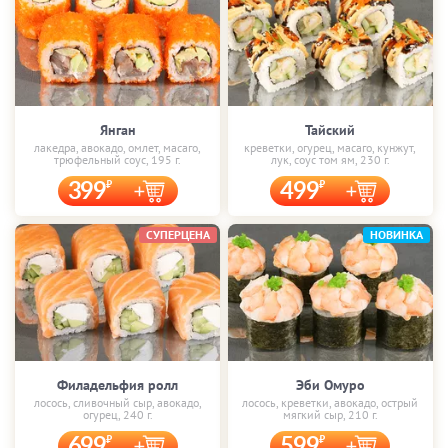
Янган
Тайский
лакедра, авокадо, омлет, масаго,
креветки, огурец, масаго, кунжут,
трюфельный соус, 195 г.
лук, соус том ям, 230 г.
399
499
СУПЕРЦЕНА
НОВИНКА
Филадельфия ролл
Эби Омуро
лосось, сливочный сыр, авокадо,
лосось, креветки, авокадо, острый
огурец, 240 г.
мягкий сыр, 210 г.
699
599