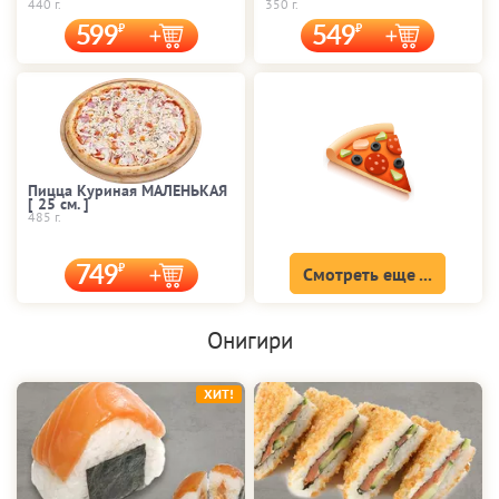
440 г.
350 г.
599
549
Пицца Куриная МАЛЕНЬКАЯ
[ 25 cм. ]
485 г.
749
Смотреть еще ...
Онигири
ХИТ!