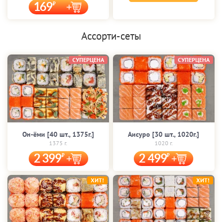
169
Ассорти-сеты
СУПЕРЦЕНА
СУПЕРЦЕНА
Он-ёми [40 шт., 1375г.]
Аисуро [30 шт., 1020г.]
1375 г.
1020 г.
2 399
2 499
ХИТ!
ХИТ!