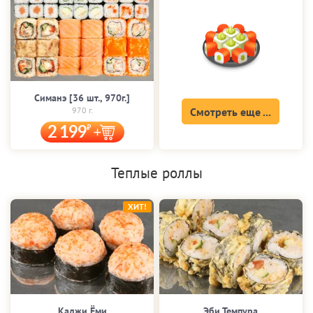
Симанэ [36 шт., 970г.]
970 г.
Смотреть еще ...
2 199
Теплые роллы
ХИТ!
Каджи Ёми
Эби Темпура