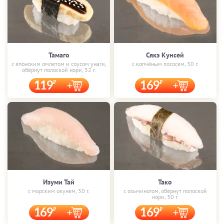
Тамаго
Сякэ Кунсей
с японским омлетом и соусом унаги,
с копчёным лососем, 30 г.
обёрнут полоской нори, 32 г.
119
169
Изуми Тай
Тако
с морским окунем, 30 г.
с осьминогом, обёрнут полоской
нори, 30 г.
169
169