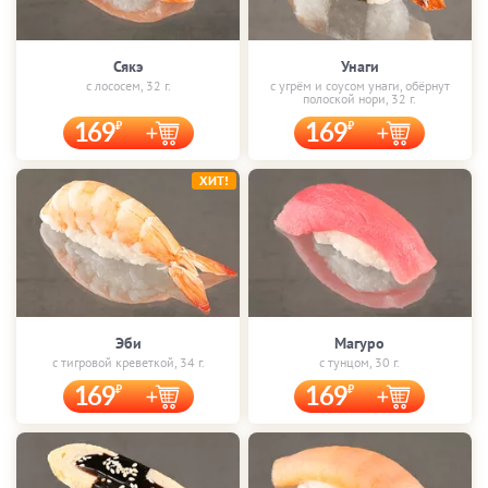
Сякэ
Унаги
с лососем, 32 г.
с угрём и соусом унаги, обёрнут
полоской нори, 32 г.
169
169
ХИТ!
Эби
Магуро
с тигровой креветкой, 34 г.
с тунцом, 30 г.
169
169