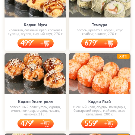
Каджи Муги
Темпура
креветка, снежный краб, копчёная
лосось, креветка, огурец, соус
курица, огурец, сырный соус, 270 г.
спайси; в кляре, 270 г.
499
679
ХИТ!
Каджи Унаги ролл
Каджи Ясай
запечённый ролл: угорь, курица,
снежный краб, огурцы, помидоры,
омлет, помидор, огурец, масаго,
болгарский перец, майонез, икра
майонез, 215 г.
капеллана, 280 г.
479
559