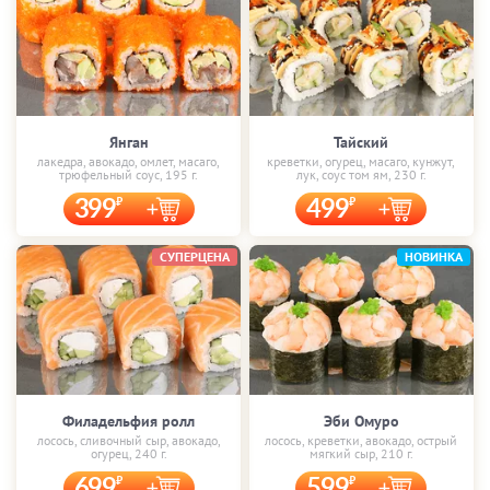
Янган
Тайский
лакедра, авокадо, омлет, масаго,
креветки, огурец, масаго, кунжут,
трюфельный соус, 195 г.
лук, соус том ям, 230 г.
399
499
СУПЕРЦЕНА
НОВИНКА
Филадельфия ролл
Эби Омуро
лосось, сливочный сыр, авокадо,
лосось, креветки, авокадо, острый
огурец, 240 г.
мягкий сыр, 210 г.
699
599