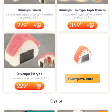
Онигири Унаги
Онигири Темпура Тори Кунсей
с копчёным угрём и соусами спайси
с копчёной курицей и соусом
и унаги, 100 г.
спайси, 265 г.
279
359
Онигири Магуро
с тунцом и соусом спайси, 95 г.
Смотреть еще ...
229
Супы