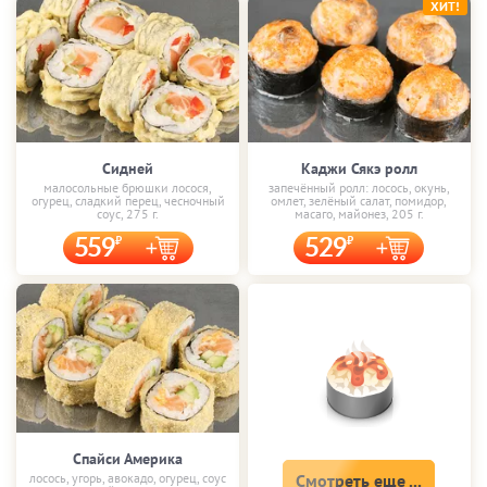
ХИТ!
Сидней
Каджи Сякэ ролл
малосольные брюшки лосося,
запечённый ролл: лосось, окунь,
огурец, сладкий перец, чесночный
омлет, зелёный салат, помидор,
соус, 275 г.
масаго, майонез, 205 г.
559
529
Спайси Америка
лосось, угорь, авокадо, огурец, соус
Смотреть еще ...