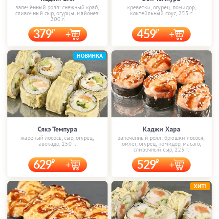
запечённый ролл: снежный краб,
креветки, огурец, помидор,
сливочный сыр, огурцы, майонез,
коктейльный соус, 255 г.
200 г.
379
459
НОВИНКА
Сякэ Темпура
Каджи Хара
жареный лосось, сыр, огурец,
запечённый ролл: брюшки лосося,
авокадо, 250 г.
омлет, огурец, помидор, масаго,
сливочный сыр, 225 г.
629
529
ХИТ!