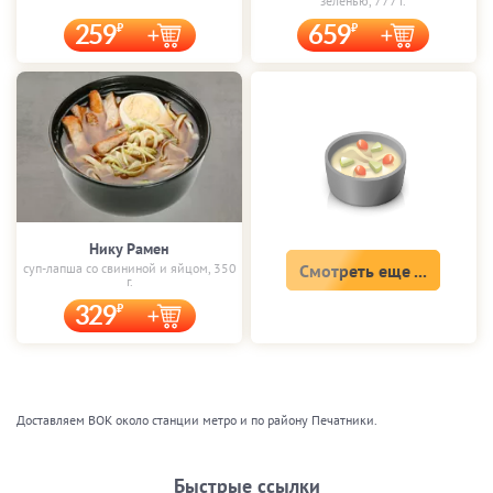
зеленью, 777 г.
259
659
Нику Рамен
суп-лапша со свининой и яйцом, 350
Смотреть еще ...
г.
329
Доставляем ВОК около станции метро и по району Печатники.
Быстрые ссылки