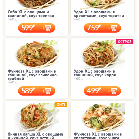
Соба XL с овощами и
Удон XL с овощами и
свининой, соус терияки
креветками, соус терияки
460 г.
460 г.
599
759
ОСТРОЕ
Фунчоза XL с овощами и
Удон XL с овощами и
свининой, соус сливочно-
свининой, соус карри
грибной
460 г.
460 г.
589
499
ХИТ!
Яичная лапша XL с овощами
Фунчоза XL с овощами и
и курицей, соус острый
креветками, соус унаги