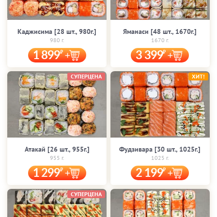
Каджисима [28 шт., 980г.]
Яманаси [48 шт., 1670г.]
980 г.
1670 г.
1 899
3 399
СУПЕРЦЕНА
ХИТ!
Атакай [26 шт., 955г.]
Фудзивара [30 шт., 1025г.]
955 г.
1025 г.
1 299
2 199
СУПЕРЦЕНА