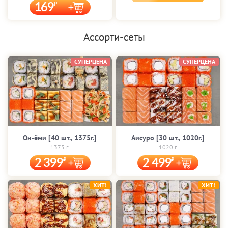
169
Ассорти-сеты
СУПЕРЦЕНА
СУПЕРЦЕНА
Он-ёми [40 шт., 1375г.]
Аисуро [30 шт., 1020г.]
1375 г.
1020 г.
2 399
2 499
ХИТ!
ХИТ!