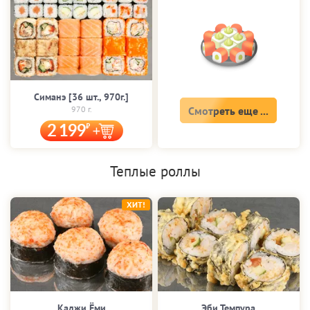
Симанэ [36 шт., 970г.]
970 г.
Смотреть еще ...
2 199
Теплые роллы
ХИТ!
Каджи Ёми
Эби Темпура