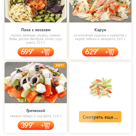
Поке с лососем
Каруи
лосось, авокадо, огурец, соевые
из копчёной курицы и креветок с
бобы, ростки бамбука, омлет, соус
икрой тобико и овощами, 185 г.
унаги, 315 г.
699
629
ХИТ!
Греческий
свежие овощи и сыр фета, 210 г.
Смотреть еще ...
399