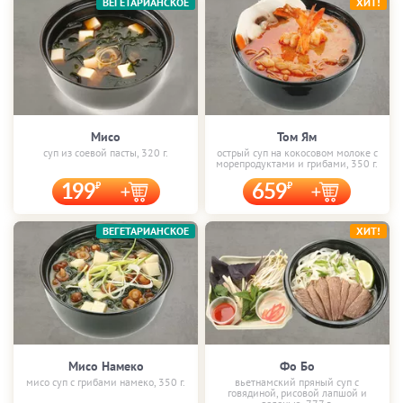
ВЕГЕТАРИАНСКОЕ
ХИТ!
Мисо
Том Ям
суп из соевой пасты, 320 г.
острый суп на кокосовом молоке с
морепродуктами и грибами, 350 г.
199
659
ВЕГЕТАРИАНСКОЕ
ХИТ!
Мисо Намеко
Фо Бо
мисо суп с грибами намеко, 350 г.
вьетнамский пряный суп с
говядиной, рисовой лапшой и