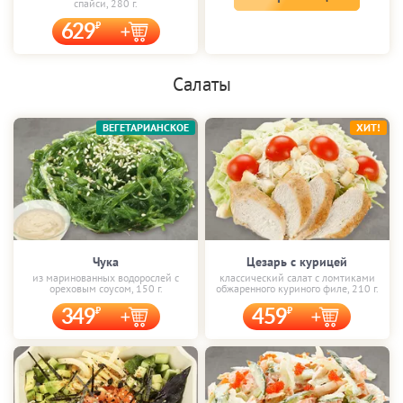
спайси, 280 г.
629
Салаты
ВЕГЕТАРИАНСКОЕ
ХИТ!
Чука
Цезарь с курицей
из маринованных водорослей с
классический салат с ломтиками
ореховым соусом, 150 г.
обжаренного куриного филе, 210 г.
349
459