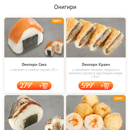
Онигири
ХИТ!
Онигири Сякэ
Онигири Кранч
с лососем и спайси соусом, 95 г.
с копчёным лососем, огурцом и
тайским соусом в хрустящем кляре,
230 г.
279
599
ХИТ!