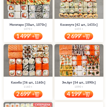
Могатари [30шт., 1070г.]
Косемутэ [42 шт., 1435г.]
1070 г.
1435 г.
1 499
2 699
Касиба [36 шт., 1160г.]
Эм.Арт [54 шт., 1890г.]
1160 г.
1890 г.
2 699
4 199
СУПЕРЦЕНА