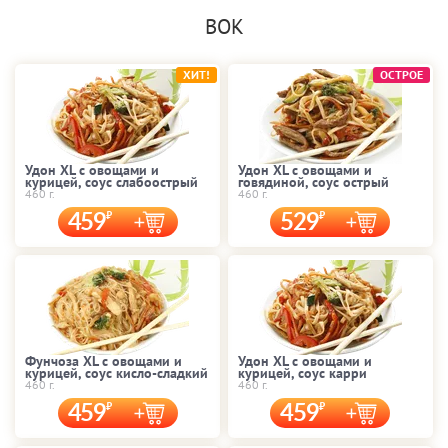
ВОК
ХИТ!
ОСТРОЕ
Удон XL с овощами и
Удон XL с овощами и
курицей, соус слабоострый
говядиной, соус острый
460 г.
460 г.
459
529
Фунчоза XL с овощами и
Удон XL с овощами и
курицей, соус кисло-сладкий
курицей, соус карри
460 г.
460 г.
459
459