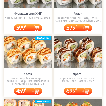
Филадельфия ХИТ
Акари
лосось, сливочный сыр, огурец, 205 г.
креветки, угорь, помидор, мягкий
сыр, икра палтуса, соус спайси, 220 г.
599
579
НОВИНКА
Хосэй
Драгон
морской гребешок, огурец,
угорь, кунжут, авокадо, огурец,
сливочный сыр, икра капеллана, в
мягкий сыр, масаго, 230 г.
омлете, микс соусов, 245 г.
459
699
НОВИНКА