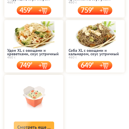
460 г.
460 г.
459
759
Удон XL с овощами и
Соба XL с овощами и
креветками, соус устричный
кальмаром, соус устричный
460 г.
460 г.
749
649
Смотреть еще ...