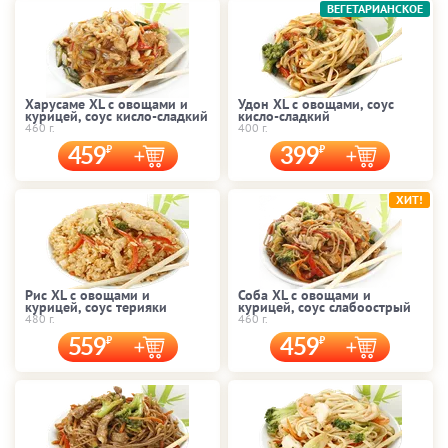
ВЕГЕТАРИАНСКОЕ
Харусаме XL с овощами и
Удон XL с овощами, соус
курицей, соус кисло-сладкий
кисло-сладкий
460 г.
400 г.
459
399
ХИТ!
Рис XL с овощами и
Соба XL с овощами и
курицей, соус терияки
курицей, соус слабоострый
480 г.
460 г.
559
459