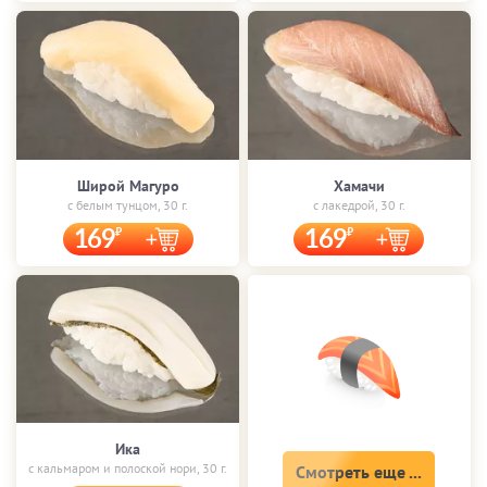
Широй Магуро
Хамачи
с белым тунцом, 30 г.
с лакедрой, 30 г.
169
169
Ика
с кальмаром и полоской нори, 30 г.
Смотреть еще ...