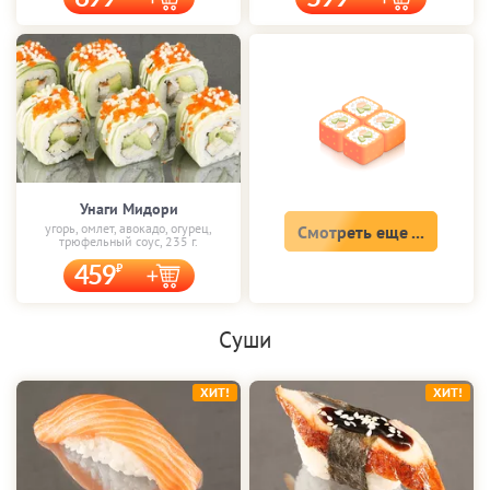
Унаги Мидори
угорь, омлет, авокадо, огурец,
Смотреть еще ...
трюфельный соус, 235 г.
459
Суши
ХИТ!
ХИТ!