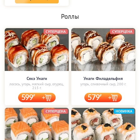
Роллы
СУПЕРЦЕНА
СУПЕРЦЕНА
Сякэ Унаги
Унаги Филадельфия
лосось, угорь, мягкий сыр, огурец,
угорь, сливочный сыр, 200 г.
215 г.
599
579
СУПЕРЦЕНА
НОВИНКА