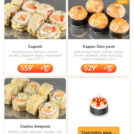
ХИТ!
Сидней
Каджи Сякэ ролл
малосольные брюшки лосося,
запечённый ролл: лосось, окунь,
огурец, сладкий перец, чесночный
омлет, зелёный салат, помидор,
соус, 275 г.
масаго, майонез, 205 г.
559
529
Спайси Америка
лосось, угорь, авокадо, огурец, соус
Смотреть еще ...