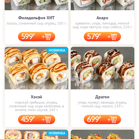
Филадельфия ХИТ
Акари
лосось, сливочный сыр, огурец, 205 г.
креветки, угорь, помидор, мягкий
сыр, икра палтуса, соус спайси, 220 г.
599
579
НОВИНКА
Хосэй
Драгон
морской гребешок, огурец,
угорь, кунжут, авокадо, огурец,
сливочный сыр, икра капеллана, в
мягкий сыр, масаго, 230 г.
омлете, микс соусов, 245 г.
459
699
НОВИНКА