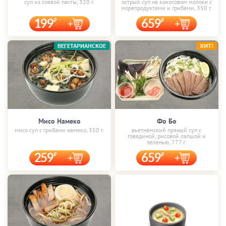
суп из соевой пасты, 320 г.
острый суп на кокосовом молоке с
морепродуктами и грибами, 350 г.
199
659
ВЕГЕТАРИАНСКОЕ
ХИТ!
Мисо Намеко
Фо Бо
мисо суп с грибами намеко, 350 г.
вьетнамский пряный суп с
говядиной, рисовой лапшой и
зеленью, 777 г.
259
659