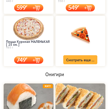
440 г.
350 г.
599
549
Пицца Куриная МАЛЕНЬКАЯ
[ 25 cм. ]
485 г.
749
Смотреть еще ...
Онигири
ХИТ!