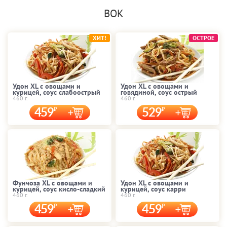
ВОК
ХИТ!
ОСТРОЕ
Удон XL с овощами и
Удон XL с овощами и
курицей, соус слабоострый
говядиной, соус острый
460 г.
460 г.
459
529
Фунчоза XL с овощами и
Удон XL с овощами и
курицей, соус кисло-сладкий
курицей, соус карри
460 г.
460 г.
459
459