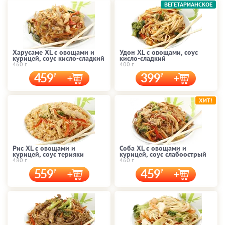
ВЕГЕТАРИАНСКОЕ
Харусаме XL с овощами и
Удон XL с овощами, соус
курицей, соус кисло-сладкий
кисло-сладкий
460 г.
400 г.
459
399
ХИТ!
Рис XL с овощами и
Соба XL с овощами и
курицей, соус терияки
курицей, соус слабоострый
480 г.
460 г.
559
459