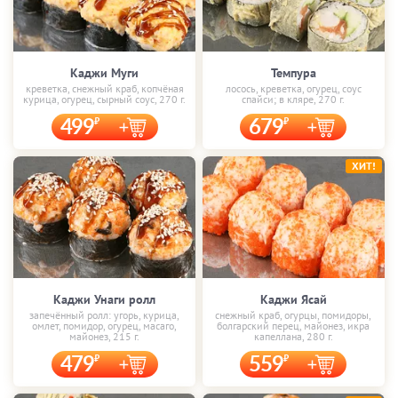
Каджи Муги
Темпура
креветка, снежный краб, копчёная
лосось, креветка, огурец, соус
курица, огурец, сырный соус, 270 г.
спайси; в кляре, 270 г.
499
679
ХИТ!
Каджи Унаги ролл
Каджи Ясай
запечённый ролл: угорь, курица,
снежный краб, огурцы, помидоры,
омлет, помидор, огурец, масаго,
болгарский перец, майонез, икра
майонез, 215 г.
капеллана, 280 г.
479
559