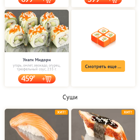
Унаги Мидори
угорь, омлет, авокадо, огурец,
Смотреть еще ...
трюфельный соус, 235 г.
459
Суши
ХИТ!
ХИТ!