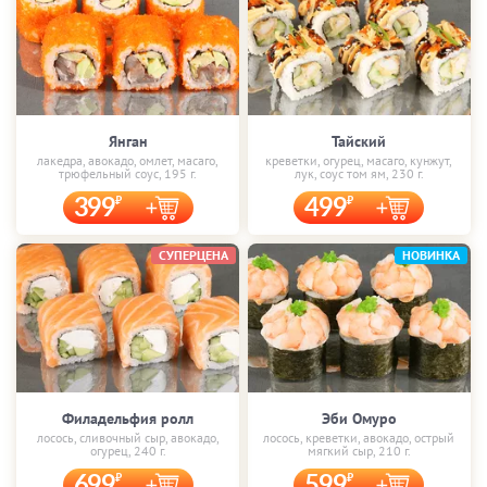
Янган
Тайский
лакедра, авокадо, омлет, масаго,
креветки, огурец, масаго, кунжут,
трюфельный соус, 195 г.
лук, соус том ям, 230 г.
399
499
СУПЕРЦЕНА
НОВИНКА
Филадельфия ролл
Эби Омуро
лосось, сливочный сыр, авокадо,
лосось, креветки, авокадо, острый
огурец, 240 г.
мягкий сыр, 210 г.
699
599