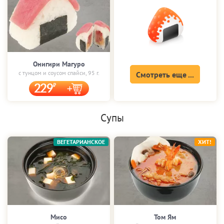
Онигири Магуро
с тунцом и соусом спайси, 95 г.
Смотреть еще ...
229
Супы
ВЕГЕТАРИАНСКОЕ
ХИТ!
Мисо
Том Ям