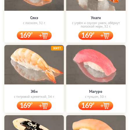
Сякэ
Унаги
с лососем, 32 г.
с угрём и соусом унаги, обёрнут
полоской нори, 32 г.
169
169
ХИТ!
Эби
Магуро
с тигровой креветкой, 34 г.
с тунцом, 30 г.
169
169