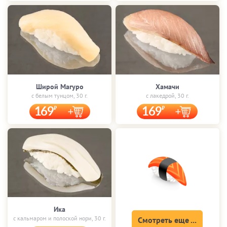
Широй Магуро
Хамачи
с белым тунцом, 30 г.
с лакедрой, 30 г.
169
169
Ика
с кальмаром и полоской нори, 30 г.
Смотреть еще ...