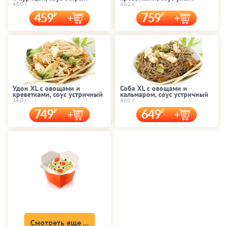
460 г.
460 г.
459
759
Удон XL с овощами и
Соба XL с овощами и
креветками, соус устричный
кальмаром, соус устричный
460 г.
460 г.
749
649
Смотреть еще ...