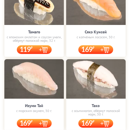
Тамаго
Сякэ Кунсей
с японским омлетом и соусом унаги,
с копчёным лососем, 30 г.
обёрнут полоской нори, 32 г.
119
169
Изуми Тай
Тако
с морским окунем, 30 г.
с осьминогом, обёрнут полоской
нори, 30 г.
169
169