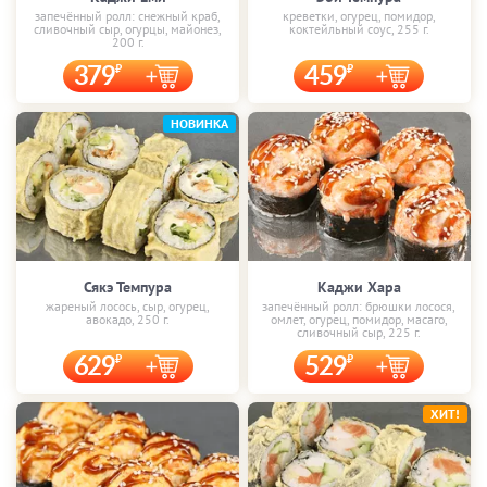
запечённый ролл: снежный краб,
креветки, огурец, помидор,
сливочный сыр, огурцы, майонез,
коктейльный соус, 255 г.
200 г.
379
459
НОВИНКА
Сякэ Темпура
Каджи Хара
жареный лосось, сыр, огурец,
запечённый ролл: брюшки лосося,
авокадо, 250 г.
омлет, огурец, помидор, масаго,
сливочный сыр, 225 г.
629
529
ХИТ!