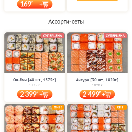
169
Ассорти-сеты
СУПЕРЦЕНА
СУПЕРЦЕНА
Он-ёми [40 шт., 1375г.]
Аисуро [30 шт., 1020г.]
1375 г.
1020 г.
2 399
2 499
ХИТ!
ХИТ!