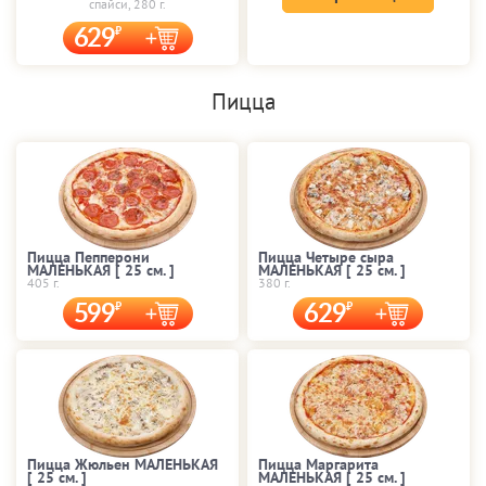
спайси, 280 г.
629
Пицца
Пицца Пепперони
Пицца Четыре сыра
МАЛЕНЬКАЯ [ 25 cм. ]
МАЛЕНЬКАЯ [ 25 cм. ]
405 г.
380 г.
599
629
Пицца Жюльен МАЛЕНЬКАЯ
Пицца Маргарита
[ 25 cм. ]
МАЛЕНЬКАЯ [ 25 cм. ]