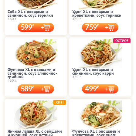
Соба XL с овощами и
Удон XL с овощами и
свининой, соус терияки
креветками, соус терияки
460 г.
460 г.
599
759
ОСТРОЕ
Фунчоза XL с овощами и
Удон XL с овощами и
свининой, соус сливочно-
свининой, соус карри
грибной
460 г.
460 г.
589
499
ХИТ!
Яичная лапша XL с овощами
Фунчоза XL с овощами и
и курицей, соус острый
креветками, соус унаги