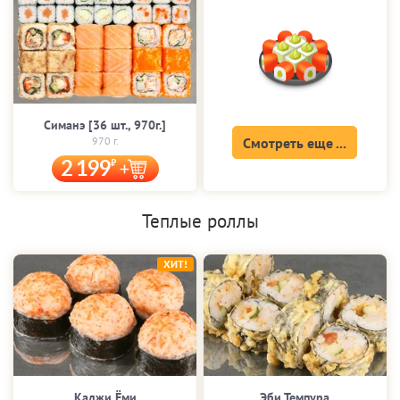
Симанэ [36 шт., 970г.]
970 г.
Смотреть еще ...
2 199
Теплые роллы
ХИТ!
Каджи Ёми
Эби Темпура