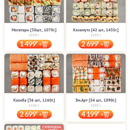
Могатари [30шт., 1070г.]
Косемутэ [42 шт., 1435г.]
1070 г.
1435 г.
1 499
2 699
Касиба [36 шт., 1160г.]
Эм.Арт [54 шт., 1890г.]
1160 г.
1890 г.
2 699
4 199
СУПЕРЦЕНА