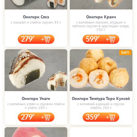
Онигири Сякэ
Онигири Кранч
с лососем и спайси соусом, 95 г.
с копчёным лососем, огурцом и
тайским соусом в хрустящем кляре,
230 г.
279
599
ХИТ!
Онигири Унаги
Онигири Темпура Тори Кунсей
с копчёным угрём и соусами спайси
с копчёной курицей и соусом
и унаги, 100 г.
спайси, 265 г.
279
359