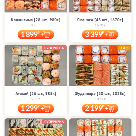
Каджисима [28 шт., 980г.]
Яманаси [48 шт., 1670г.]
980 г.
1670 г.
1 899
3 399
СУПЕРЦЕНА
ХИТ!
Атакай [26 шт., 955г.]
Фудзивара [30 шт., 1025г.]
955 г.
1025 г.
1 299
2 199
СУПЕРЦЕНА