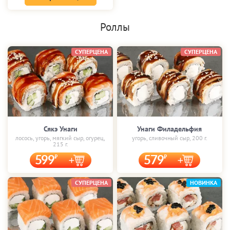
Роллы
СУПЕРЦЕНА
СУПЕРЦЕНА
Сякэ Унаги
Унаги Филадельфия
лосось, угорь, мягкий сыр, огурец,
угорь, сливочный сыр, 200 г.
215 г.
599
579
СУПЕРЦЕНА
НОВИНКА