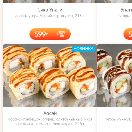
Сякэ Унаги
Унаг
лосось, угорь, мягкий сыр, огурец, 215 г.
угорь, 
599
НОВИНКА
Хосэй
морской гребешок, огурец, сливочный сыр, икра
угорь, кунжут,
капеллана, в омлете, микс соусов, 245 г.