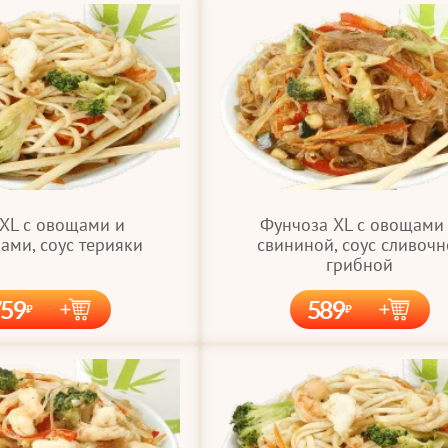
 XL с овощами и
Фунчоза XL с овощами
ами, соус терияки
свининой, соус сливочн
грибной
759
589