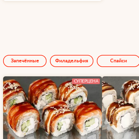
Запечённые
Филадельфия
Спайси
СУПЕРЦЕНА