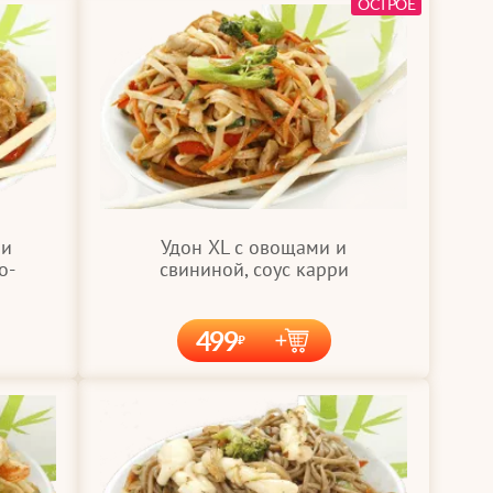
ОСТРОЕ
Удон XL с овощами и
 и
свининой, соус карри
о-
499