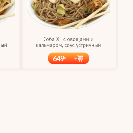
Соба XL с овощами и
ный
кальмаром, соус устричный
649