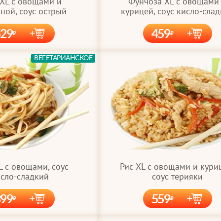
Фунчоза XL с овощами
 XL с овощами и
курицей, соус кисло-сла
ной, соус острый
529
459
ВЕГЕТАРИАНСКОЕ
L с овощами, соус
Рис XL с овощами и кури
сло-сладкий
соус терияки
399
559