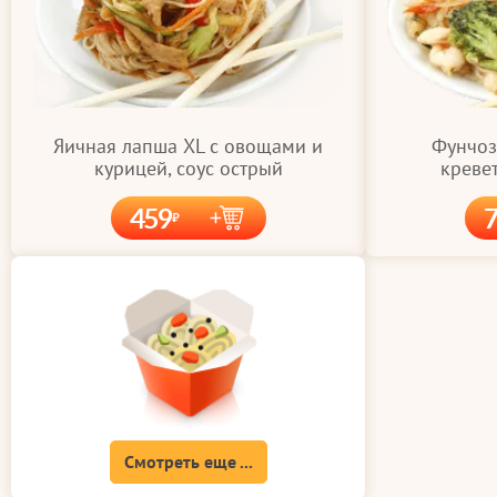
Яичная лапша XL с овощами и
Фунчоз
курицей, соус острый
кревет
459
Смотреть еще ...