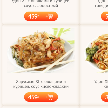
Удон XL с овощами и курицей,
Удон
соус слабоострый
говяди
459
Удон X
Харусаме XL с овощами и
ки
курицей, соус кисло-сладкий
459