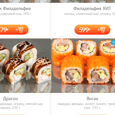
и Филадельфия
Филадельфия ХИТ
сливочный сыр, 200 г.
лосось, сливочный сыр, огурец, 20
579
599
Драгон
Янган
 авокадо, огурец, мягкий сыр,
лакедра, авокадо, омлет, масаго, тр
масаго, 230 г.
соус, 195 г.