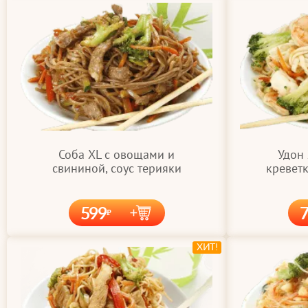
Соба XL с овощами и
Удон
свининой, соус терияки
креветк
599
ХИТ!