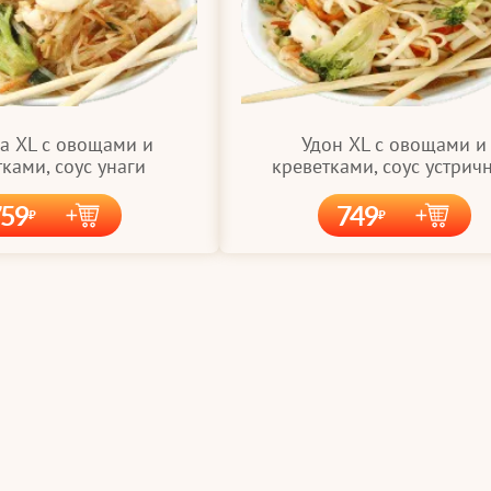
а XL с овощами и
Удон XL с овощами и
ками, соус унаги
креветками, соус устрич
759
749