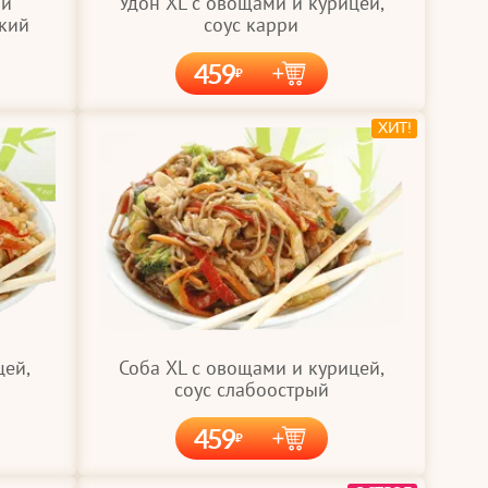
 и
Удон XL с овощами и курицей,
дкий
соус карри
459
ХИТ!
цей,
Соба XL с овощами и курицей,
соус слабоострый
459