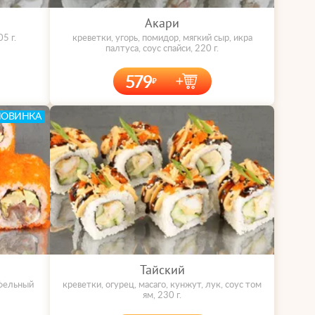
Акари
5 г.
креветки, угорь, помидор, мягкий сыр, икра
палтуса, соус спайси, 220 г.
579
НОВИНКА
Тайский
юфельный
креветки, огурец, масаго, кунжут, лук, соус том
ям, 230 г.