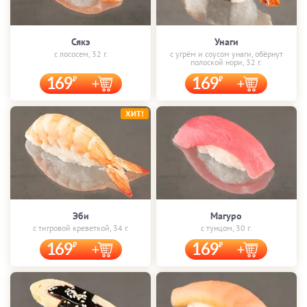
Сякэ
Унаги
с лососем, 32 г.
с угрём и соусом унаги, обёрнут
полоской нори, 32 г.
169
169
ХИТ!
Эби
Магуро
с тигровой креветкой, 34 г.
с тунцом, 30 г.
169
169