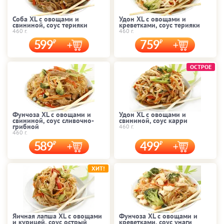
Соба XL с овощами и
Удон XL с овощами и
свининой, соус терияки
креветками, соус терияки
460 г.
460 г.
599
759
ОСТРОЕ
Фунчоза XL с овощами и
Удон XL с овощами и
свининой, соус сливочно-
свининой, соус карри
грибной
460 г.
460 г.
589
499
ХИТ!
Яичная лапша XL с овощами
Фунчоза XL с овощами и
и курицей, соус острый
креветками, соус унаги