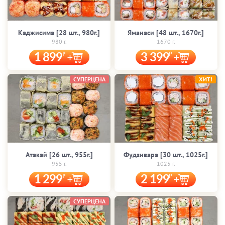
Каджисима [28 шт., 980г.]
Яманаси [48 шт., 1670г.]
980 г.
1670 г.
1 899
3 399
СУПЕРЦЕНА
ХИТ!
Атакай [26 шт., 955г.]
Фудзивара [30 шт., 1025г.]
955 г.
1025 г.
1 299
2 199
СУПЕРЦЕНА