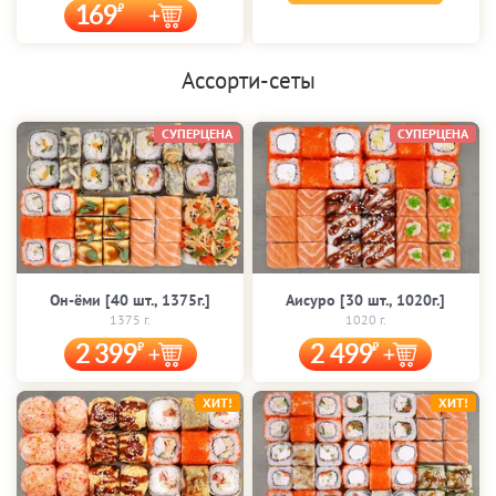
169
Ассорти-сеты
СУПЕРЦЕНА
СУПЕРЦЕНА
Он-ёми [40 шт., 1375г.]
Аисуро [30 шт., 1020г.]
1375 г.
1020 г.
2 399
2 499
ХИТ!
ХИТ!