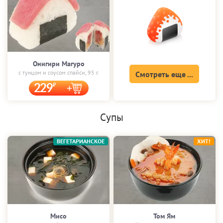
Онигири Магуро
с тунцом и соусом спайси, 95 г.
Смотреть еще ...
229
Супы
ВЕГЕТАРИАНСКОЕ
ХИТ!
Мисо
Том Ям