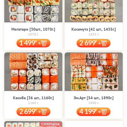
Могатари [30шт., 1070г.]
Косемутэ [42 шт., 1435г.]
1070 г.
1435 г.
1 499
2 699
Касиба [36 шт., 1160г.]
Эм.Арт [54 шт., 1890г.]
1160 г.
1890 г.
2 699
4 199
СУПЕРЦЕНА