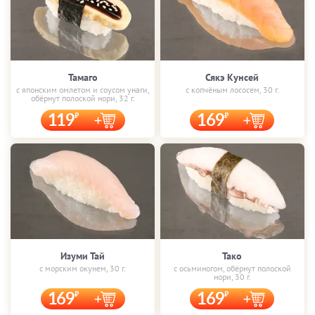
Тамаго
Сякэ Кунсей
с японским омлетом и соусом унаги,
с копчёным лососем, 30 г.
обёрнут полоской нори, 32 г.
119
169
Изуми Тай
Тако
с морским окунем, 30 г.
с осьминогом, обёрнут полоской
нори, 30 г.
169
169