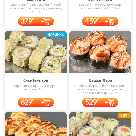
запечённый ролл: снежный краб,
креветки, огурец, помидор,
сливочный сыр, огурцы, майонез,
коктейльный соус, 255 г.
200 г.
379
459
НОВИНКА
Сякэ Темпура
Каджи Хара
жареный лосось, сыр, огурец,
запечённый ролл: брюшки лосося,
авокадо, 250 г.
омлет, огурец, помидор, масаго,
сливочный сыр, 225 г.
629
529
ХИТ!