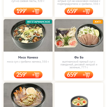
суп из соевой пасты, 320 г.
острый суп на кокосовом молоке с
морепродуктами и грибами, 350 г.
199
659
ВЕГЕТАРИАНСКОЕ
ХИТ!
Мисо Намеко
Фо Бо
мисо суп с грибами намеко, 350 г.
вьетнамский пряный суп с
говядиной, рисовой лапшой и
зеленью, 777 г.
259
659