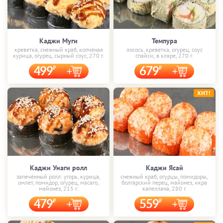
Каджи Муги
Темпура
креветка, снежный краб, копчёная
лосось, креветка, огурец, соус
курица, огурец, сырный соус, 270 г.
спайси; в кляре, 270 г.
499
679
ХИТ!
Каджи Унаги ролл
Каджи Ясай
запечённый ролл: угорь, курица,
снежный краб, огурцы, помидоры,
омлет, помидор, огурец, масаго,
болгарский перец, майонез, икра
майонез, 215 г.
капеллана, 280 г.
479
559