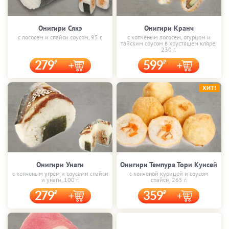
Онигири Сякэ
Онигири Кранч
с лососем и спайси соусом, 95 г.
с копчёным лососем, огурцом и
тайским соусом в хрустящем кляре,
230 г.
279
599
ХИТ!
Онигири Унаги
Онигири Темпура Тори Кунсей
с копчёным угрём и соусами спайси
с копчёной курицей и соусом
и унаги, 100 г.
спайси, 265 г.
279
359