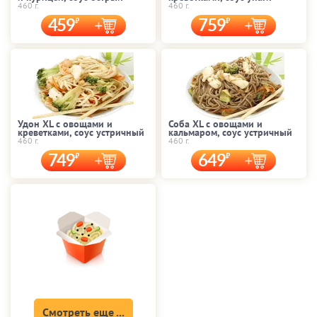
460 г.
460 г.
459
759
Удон XL с овощами и
Соба XL с овощами и
креветками, соус устричный
кальмаром, соус устричный
460 г.
460 г.
749
649
Смотреть еще ...