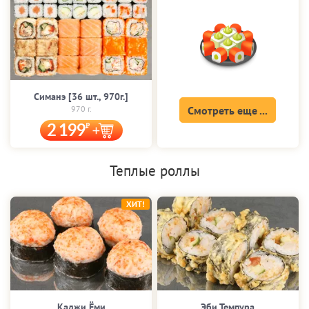
Симанэ [36 шт., 970г.]
970 г.
Смотреть еще ...
2 199
Теплые роллы
ХИТ!
Каджи Ёми
Эби Темпура