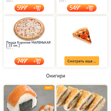
440 г.
350 г.
599
549
Пицца Куриная МАЛЕНЬКАЯ
[ 25 cм. ]
485 г.
749
Смотреть еще ...
Онигири
ХИТ!