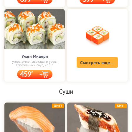
Унаги Мидори
угорь, омлет, авокадо, огурец,
Смотреть еще ...
трюфельный соус, 235 г.
459
Суши
ХИТ!
ХИТ!