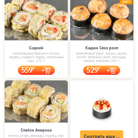
ХИТ!
Сидней
Каджи Сякэ ролл
малосольные брюшки лосося,
запечённый ролл: лосось, окунь,
огурец, сладкий перец, чесночный
омлет, зелёный салат, помидор,
соус, 275 г.
масаго, майонез, 205 г.
559
529
Спайси Америка
лосось, угорь, авокадо, огурец, соус
Смотреть еще ...