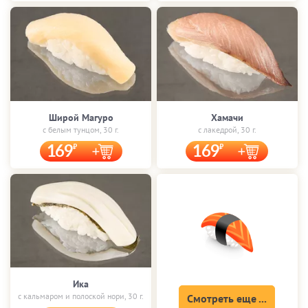
Широй Магуро
Хамачи
с белым тунцом, 30 г.
с лакедрой, 30 г.
169
169
Ика
с кальмаром и полоской нори, 30 г.
Смотреть еще ...