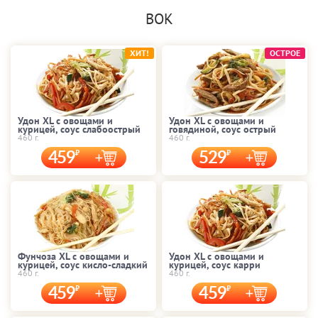
ВОК
ХИТ!
ОСТРОЕ
Удон XL с овощами и
Удон XL с овощами и
курицей, соус слабоострый
говядиной, соус острый
460 г.
460 г.
459
529
Фунчоза XL с овощами и
Удон XL с овощами и
курицей, соус кисло-сладкий
курицей, соус карри
460 г.
460 г.
459
459