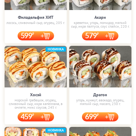
Филадельфия ХИТ
Акари
лосось, сливочный сыр, огурец, 205 г.
креветки, угорь, помидор, мягкий
сыр, икра палтуса, соус спайси, 220 г.
599
579
НОВИНКА
Хосэй
Драгон
морской гребешок, огурец,
угорь, кунжут, авокадо, огурец,
сливочный сыр, икра капеллана, в
мягкий сыр, масаго, 230 г.
омлете, микс соусов, 245 г.
459
699
НОВИНКА