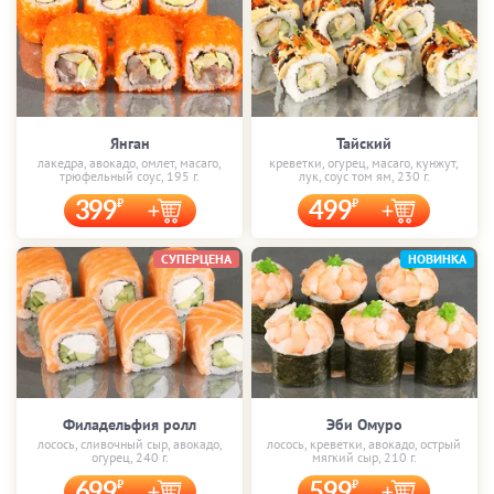
Янган
Тайский
лакедра, авокадо, омлет, масаго,
креветки, огурец, масаго, кунжут,
трюфельный соус, 195 г.
лук, соус том ям, 230 г.
399
499
СУПЕРЦЕНА
НОВИНКА
Филадельфия ролл
Эби Омуро
лосось, сливочный сыр, авокадо,
лосось, креветки, авокадо, острый
огурец, 240 г.
мягкий сыр, 210 г.
699
599