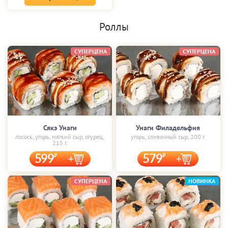
Роллы
СУПЕРЦЕНА
СУПЕРЦЕНА
Сякэ Унаги
Унаги Филадельфия
лосось, угорь, мягкий сыр, огурец,
угорь, сливочный сыр, 200 г.
215 г.
599
579
СУПЕРЦЕНА
НОВИНКА