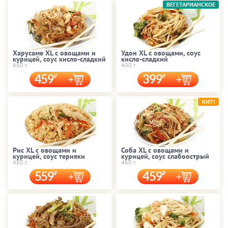
ВЕГЕТАРИАНСКОЕ
Харусаме XL с овощами и
Удон XL с овощами, соус
курицей, соус кисло-сладкий
кисло-сладкий
460 г.
400 г.
459
399
ХИТ!
Рис XL с овощами и
Соба XL с овощами и
курицей, соус терияки
курицей, соус слабоострый
480 г.
460 г.
559
459