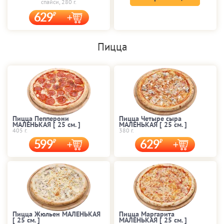
спайси, 280 г.
629
Пицца
Пицца Пепперони
Пицца Четыре сыра
МАЛЕНЬКАЯ [ 25 cм. ]
МАЛЕНЬКАЯ [ 25 cм. ]
405 г.
380 г.
599
629
Пицца Жюльен МАЛЕНЬКАЯ
Пицца Маргарита
[ 25 cм. ]
МАЛЕНЬКАЯ [ 25 cм. ]