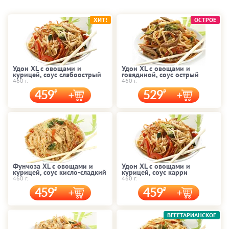
ХИТ!
ОСТРОЕ
Удон XL с овощами и
Удон XL с овощами и
курицей, соус слабоострый
говядиной, соус острый
460 г.
460 г.
459
529
Фунчоза XL с овощами и
Удон XL с овощами и
курицей, соус кисло-сладкий
курицей, соус карри
460 г.
460 г.
459
459
ВЕГЕТАРИАНСКОЕ