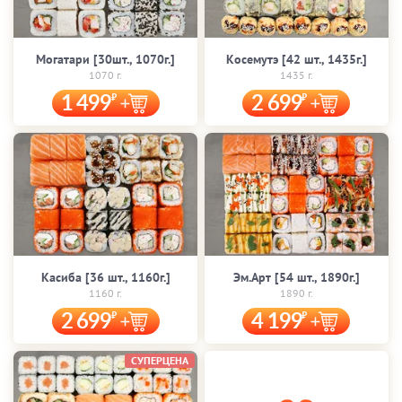
Могатари [30шт., 1070г.]
Косемутэ [42 шт., 1435г.]
1070 г.
1435 г.
1 499
2 699
Касиба [36 шт., 1160г.]
Эм.Арт [54 шт., 1890г.]
1160 г.
1890 г.
2 699
4 199
СУПЕРЦЕНА