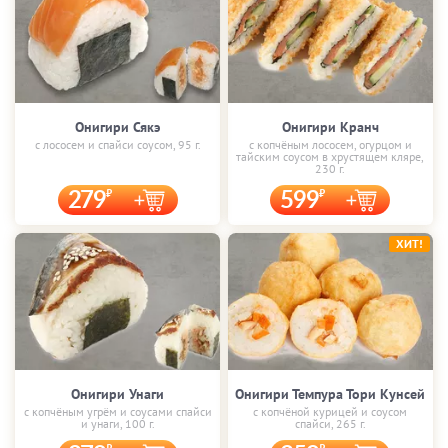
Онигири Сякэ
Онигири Кранч
с лососем и спайси соусом, 95 г.
с копчёным лососем, огурцом и
тайским соусом в хрустящем кляре,
230 г.
279
599
ХИТ!
Онигири Унаги
Онигири Темпура Тори Кунсей
с копчёным угрём и соусами спайси
с копчёной курицей и соусом
и унаги, 100 г.
спайси, 265 г.