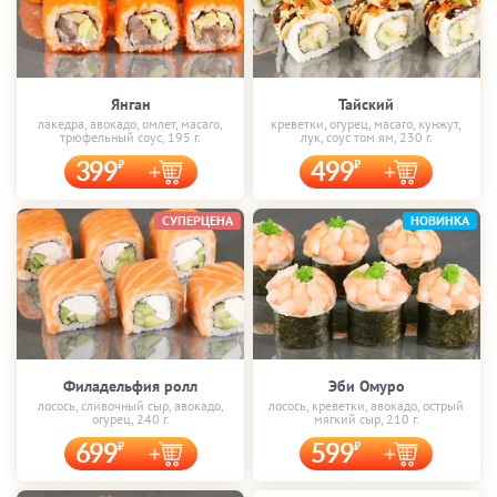
Янган
Тайский
лакедра, авокадо, омлет, масаго,
креветки, огурец, масаго, кунжут,
трюфельный соус, 195 г.
лук, соус том ям, 230 г.
399
499
СУПЕРЦЕНА
НОВИНКА
Филадельфия ролл
Эби Омуро
лосось, сливочный сыр, авокадо,
лосось, креветки, авокадо, острый
огурец, 240 г.
мягкий сыр, 210 г.
699
599