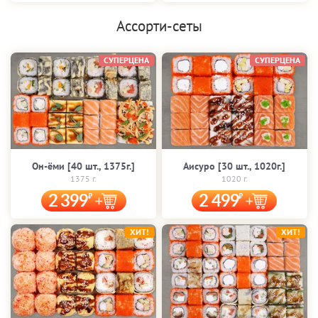
Ассорти-сеты
СУПЕРЦЕНА
СУПЕРЦЕНА
Он-ёми [40 шт., 1375г.]
Аисуро [30 шт., 1020г.]
1375 г.
1020 г.
2 399
2 499
ХИТ!
ХИТ!