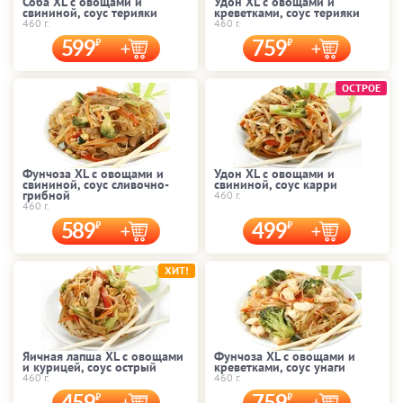
Соба XL с овощами и
Удон XL с овощами и
свининой, соус терияки
креветками, соус терияки
460 г.
460 г.
599
759
ОСТРОЕ
Фунчоза XL с овощами и
Удон XL с овощами и
свининой, соус сливочно-
свининой, соус карри
грибной
460 г.
460 г.
589
499
ХИТ!
Яичная лапша XL с овощами
Фунчоза XL с овощами и
и курицей, соус острый
креветками, соус унаги
460 г.
460 г.