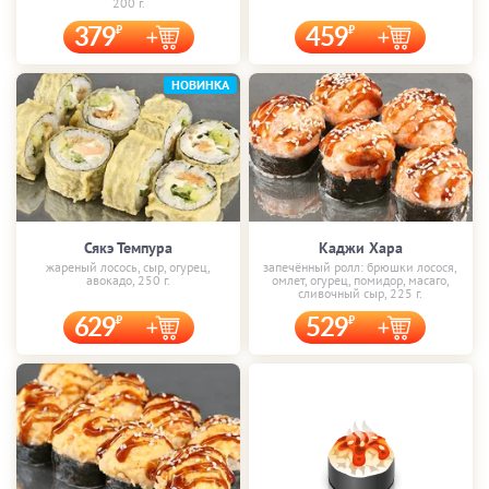
200 г.
379
459
НОВИНКА
Сякэ Темпура
Каджи Хара
жареный лосось, сыр, огурец,
запечённый ролл: брюшки лосося,
авокадо, 250 г.
омлет, огурец, помидор, масаго,
сливочный сыр, 225 г.
629
529