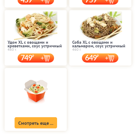
459
759
Удон XL с овощами и
Соба XL с овощами и
креветками, соус устричный
кальмаром, соус устричный
460 г.
460 г.
749
649
Смотреть еще ...