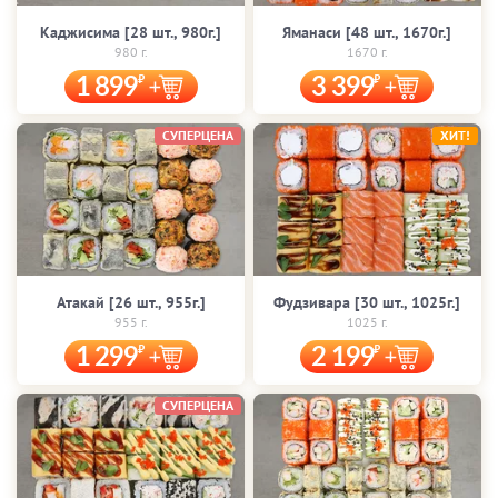
Каджисима [28 шт., 980г.]
Яманаси [48 шт., 1670г.]
980 г.
1670 г.
1 899
3 399
СУПЕРЦЕНА
ХИТ!
Атакай [26 шт., 955г.]
Фудзивара [30 шт., 1025г.]
955 г.
1025 г.
1 299
2 199
СУПЕРЦЕНА