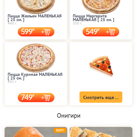
Пицца Жюльен МАЛЕНЬКАЯ
Пицца Маргарита
[ 25 cм. ]
МАЛЕНЬКАЯ [ 25 cм. ]
440 г.
350 г.
599
549
Пицца Куриная МАЛЕНЬКАЯ
[ 25 cм. ]
485 г.
749
Смотреть еще ...
Онигири
ХИТ!