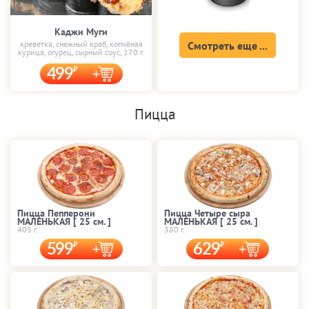
Каджи Муги
креветка, снежный краб, копчёная
Смотреть еще ...
курица, огурец, сырный соус, 270 г.
499
Пицца
Пицца Пепперони
Пицца Четыре сыра
МАЛЕНЬКАЯ [ 25 cм. ]
МАЛЕНЬКАЯ [ 25 cм. ]
405 г.
380 г.
599
629