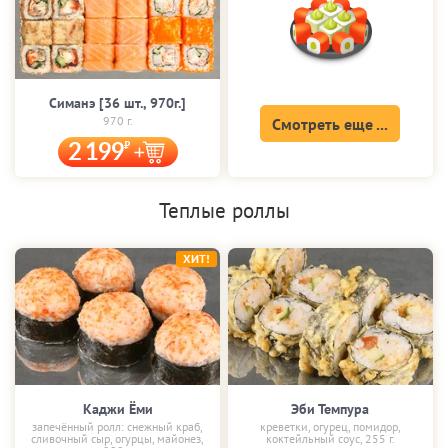
Симанэ [36 шт., 970г.]
970 г.
Смотреть еще ...
2 199
Теплые роллы
ХИТ!
Каджи Ёми
Эби Темпура
запечённый ролл: снежный краб,
креветки, огурец, помидор,
сливочный сыр, огурцы, майонез,
коктейльный соус, 255 г.