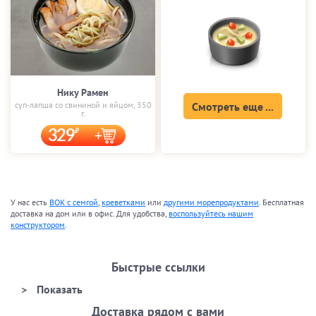
Нику Рамен
суп-лапша со свининой и яйцом, 350
Смотреть еще ...
г.
329
У нас есть
ВОК с семгой
,
креветками
или
другими морепродуктами
. Бесплатная
доставка на дом или в офис. Для удобства,
воспользуйтесь нашим
конструктором
.
Быстрые ссылки
Доставка рядом с вами