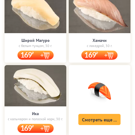
Широй Магуро
Хамачи
с белым тунцом, 30 г.
с лакедрой, 30 г.
169
169
Ика
с кальмаром и полоской нори, 30 г.
Смотреть еще ...
169