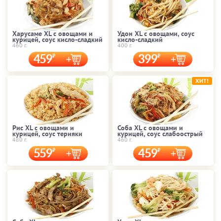
Харусаме XL с овощами и
Удон XL с овощами, соус
курицей, соус кисло-сладкий
кисло-сладкий
460 г.
400 г.
459
399
ХИТ!
Рис XL с овощами и
Соба XL с овощами и
курицей, соус терияки
курицей, соус слабоострый
480 г.
460 г.
559
459