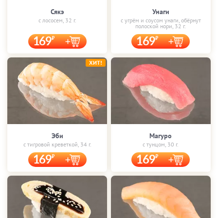
Сякэ
Унаги
с лососем, 32 г.
с угрём и соусом унаги, обёрнут
полоской нори, 32 г.
169
169
ХИТ!
Эби
Магуро
с тигровой креветкой, 34 г.
с тунцом, 30 г.
169
169