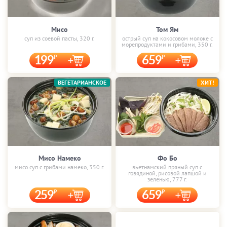
Мисо
Том Ям
суп из соевой пасты, 320 г.
острый суп на кокосовом молоке с
морепродуктами и грибами, 350 г.
199
659
ВЕГЕТАРИАНСКОЕ
ХИТ!
Мисо Намеко
Фо Бо
мисо суп с грибами намеко, 350 г.
вьетнамский пряный суп с
говядиной, рисовой лапшой и
зеленью, 777 г.
259
659