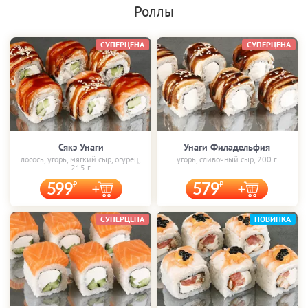
Роллы
СУПЕРЦЕНА
СУПЕРЦЕНА
Сякэ Унаги
Унаги Филадельфия
лосось, угорь, мягкий сыр, огурец,
угорь, сливочный сыр, 200 г.
215 г.
599
579
СУПЕРЦЕНА
НОВИНКА