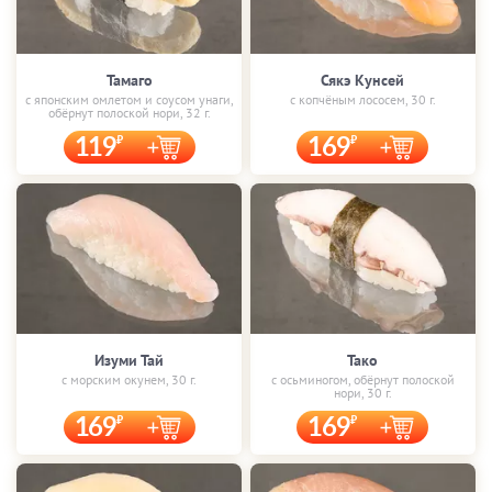
Тамаго
Сякэ Кунсей
с японским омлетом и соусом унаги,
с копчёным лососем, 30 г.
обёрнут полоской нори, 32 г.
119
169
Изуми Тай
Тако
с морским окунем, 30 г.
с осьминогом, обёрнут полоской
нори, 30 г.
169
169