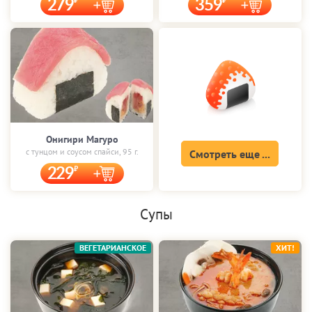
279
359
Онигири Магуро
с тунцом и соусом спайси, 95 г.
Смотреть еще ...
229
Супы
ВЕГЕТАРИАНСКОЕ
ХИТ!