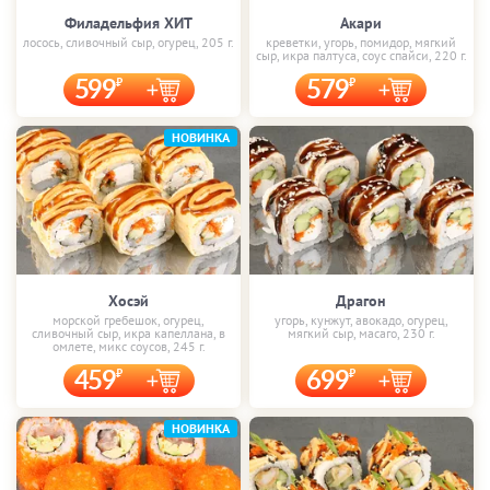
Филадельфия ХИТ
Акари
лосось, сливочный сыр, огурец, 205 г.
креветки, угорь, помидор, мягкий
сыр, икра палтуса, соус спайси, 220 г.
599
579
НОВИНКА
Хосэй
Драгон
морской гребешок, огурец,
угорь, кунжут, авокадо, огурец,
сливочный сыр, икра капеллана, в
мягкий сыр, масаго, 230 г.
омлете, микс соусов, 245 г.
459
699
НОВИНКА