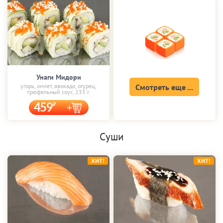
Унаги Мидори
угорь, омлет, авокадо, огурец,
Смотреть еще ...
трюфельный соус, 235 г.
459
Суши
ХИТ!
ХИТ!