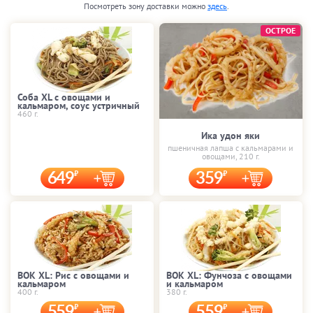
Посмотреть зону доставки можно
здесь
.
ОСТРОЕ
Соба XL с овощами и
кальмаром, соус устричный
460 г.
Ика удон яки
пшеничная лапша с кальмарами и
овощами, 210 г.
649
359
ВОК XL: Рис с овощами и
ВОК XL: Фунчоза с овощами
кальмаром
и кальмаром
400 г.
380 г.
559
559