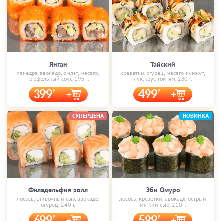
Янган
Тайский
лакедра, авокадо, омлет, масаго,
креветки, огурец, масаго, кунжут,
трюфельный соус, 195 г.
лук, соус том ям, 230 г.
399
499
СУПЕРЦЕНА
НОВИНКА
Филадельфия ролл
Эби Омуро
лосось, сливочный сыр, авокадо,
лосось, креветки, авокадо, острый
огурец, 240 г.
мягкий сыр, 210 г.
699
599