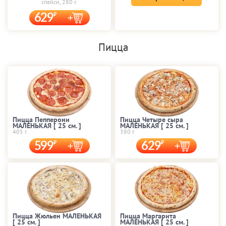
спайси, 280 г.
629
Пицца
Пицца Пепперони
Пицца Четыре сыра
МАЛЕНЬКАЯ [ 25 cм. ]
МАЛЕНЬКАЯ [ 25 cм. ]
405 г.
380 г.
599
629
Пицца Жюльен МАЛЕНЬКАЯ
Пицца Маргарита
[ 25 cм. ]
МАЛЕНЬКАЯ [ 25 cм. ]