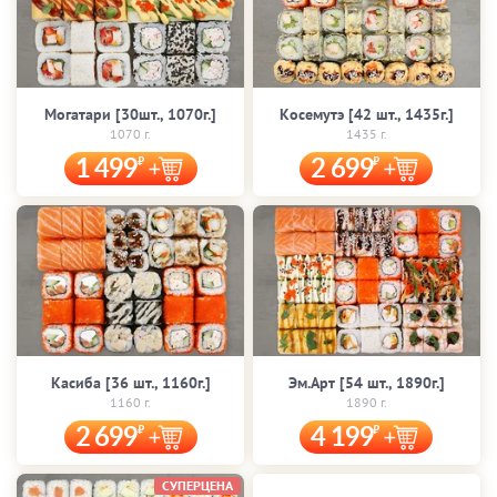
Могатари [30шт., 1070г.]
Косемутэ [42 шт., 1435г.]
1070 г.
1435 г.
1 499
2 699
Касиба [36 шт., 1160г.]
Эм.Арт [54 шт., 1890г.]
1160 г.
1890 г.
2 699
4 199
СУПЕРЦЕНА