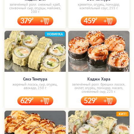
запечённый ролл: снежный краб,
креветки, огурец, помидор,
сливочный сыр, огурцы, майонез,
коктейльный соус, 255 г.
200 г.
379
459
НОВИНКА
Сякэ Темпура
Каджи Хара
жареный лосось, сыр, огурец,
запечённый ролл: брюшки лосося,
авокадо, 250 г.
омлет, огурец, помидор, масаго,
сливочный сыр, 225 г.
629
529
ХИТ!