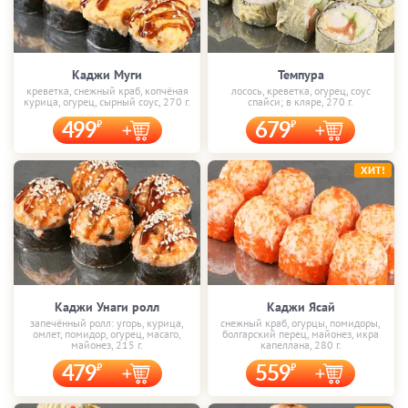
Каджи Муги
Темпура
креветка, снежный краб, копчёная
лосось, креветка, огурец, соус
курица, огурец, сырный соус, 270 г.
спайси; в кляре, 270 г.
499
679
ХИТ!
Каджи Унаги ролл
Каджи Ясай
запечённый ролл: угорь, курица,
снежный краб, огурцы, помидоры,
омлет, помидор, огурец, масаго,
болгарский перец, майонез, икра
майонез, 215 г.
капеллана, 280 г.
479
559