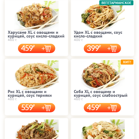
ВЕГЕТАРИАНСКОЕ
Харусаме XL с овощами и
Удон XL с овощами, соус
курицей, соус кисло-сладкий
кисло-сладкий
460 г.
400 г.
459
399
ХИТ!
Рис XL с овощами и
Соба XL с овощами и
курицей, соус терияки
курицей, соус слабоострый
480 г.
460 г.
559
459