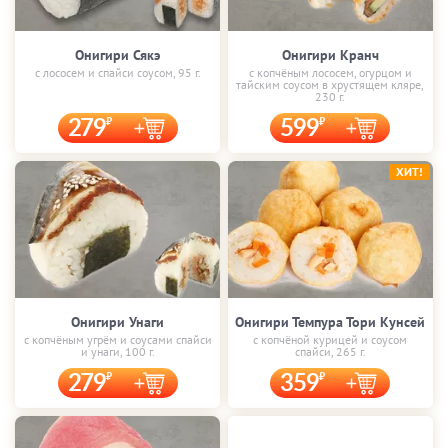
Онигири Сякэ
Онигири Кранч
с лососем и спайси соусом, 95 г.
с копчёным лососем, огурцом и
тайским соусом в хрустящем кляре,
230 г.
279
599
ХИТ!
Онигири Унаги
Онигири Темпура Тори Кунсей
с копчёным угрём и соусами спайси
с копчёной курицей и соусом
и унаги, 100 г.
спайси, 265 г.
279
359