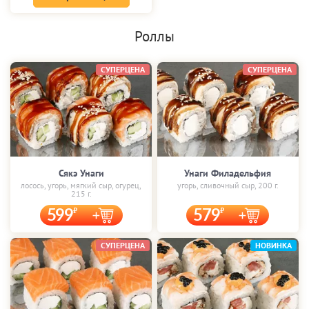
Роллы
СУПЕРЦЕНА
СУПЕРЦЕНА
Сякэ Унаги
Унаги Филадельфия
лосось, угорь, мягкий сыр, огурец,
угорь, сливочный сыр, 200 г.
215 г.
599
579
СУПЕРЦЕНА
НОВИНКА