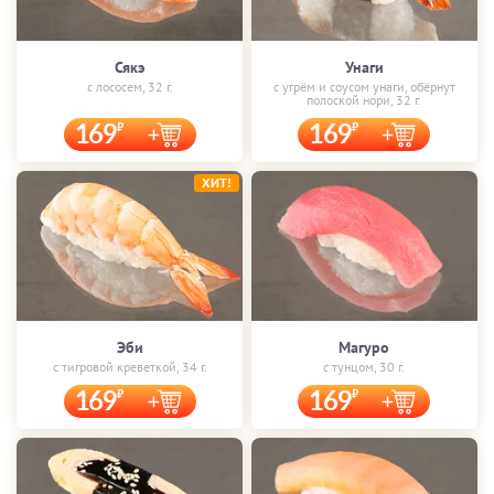
Сякэ
Унаги
с лососем, 32 г.
с угрём и соусом унаги, обёрнут
полоской нори, 32 г.
169
169
ХИТ!
Эби
Магуро
с тигровой креветкой, 34 г.
с тунцом, 30 г.
169
169