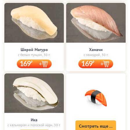
Широй Магуро
Хамачи
с белым тунцом, 30 г.
с лакедрой, 30 г.
169
169
Ика
с кальмаром и полоской нори, 30 г.
Смотреть еще ...