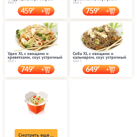
460 г.
460 г.
459
759
Удон XL с овощами и
Соба XL с овощами и
креветками, соус устричный
кальмаром, соус устричный
460 г.
460 г.
749
649
Смотреть еще ...