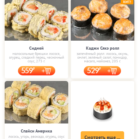
ХИТ!
Сидней
Каджи Сякэ ролл
малосольные брюшки лосося,
запечённый ролл: лосось, окунь,
огурец, сладкий перец, чесночный
омлет, зелёный салат, помидор,
соус, 275 г.
масаго, майонез, 205 г.
559
529
Спайси Америка
лосось, угорь, авокадо, огурец, соус
Смотреть еще ...