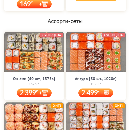
169
Ассорти-сеты
СУПЕРЦЕНА
СУПЕРЦЕНА
Он-ёми [40 шт., 1375г.]
Аисуро [30 шт., 1020г.]
1375 г.
1020 г.
2 399
2 499
ХИТ!
ХИТ!