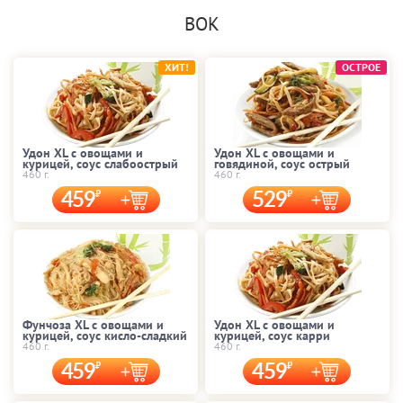
ВОК
ХИТ!
ОСТРОЕ
Удон XL с овощами и
Удон XL с овощами и
курицей, соус слабоострый
говядиной, соус острый
460 г.
460 г.
459
529
Фунчоза XL с овощами и
Удон XL с овощами и
курицей, соус кисло-сладкий
курицей, соус карри
460 г.
460 г.
459
459