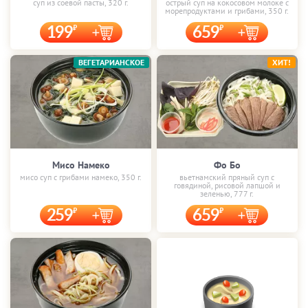
суп из соевой пасты, 320 г.
острый суп на кокосовом молоке с
морепродуктами и грибами, 350 г.
199
659
ВЕГЕТАРИАНСКОЕ
ХИТ!
Мисо Намеко
Фо Бо
мисо суп с грибами намеко, 350 г.
вьетнамский пряный суп с
говядиной, рисовой лапшой и
зеленью, 777 г.
259
659