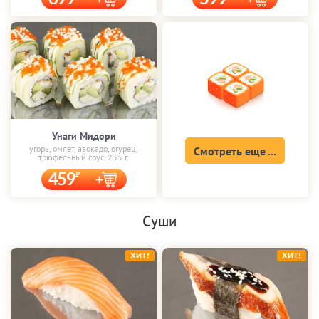
Унаги Мидори
угорь, омлет, авокадо, огурец,
Смотреть еще ...
трюфельный соус, 235 г.
459
Суши
ХИТ!
ХИТ!