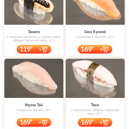
Тамаго
Сякэ Кунсей
с японским омлетом и соусом унаги,
с копчёным лососем, 30 г.
обёрнут полоской нори, 32 г.
119
169
Изуми Тай
Тако
с морским окунем, 30 г.
с осьминогом, обёрнут полоской
нори, 30 г.
169
169