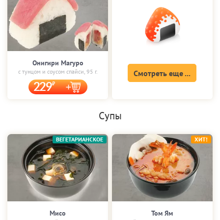
Онигири Магуро
с тунцом и соусом спайси, 95 г.
Смотреть еще ...
229
Супы
ВЕГЕТАРИАНСКОЕ
ХИТ!
Мисо
Том Ям