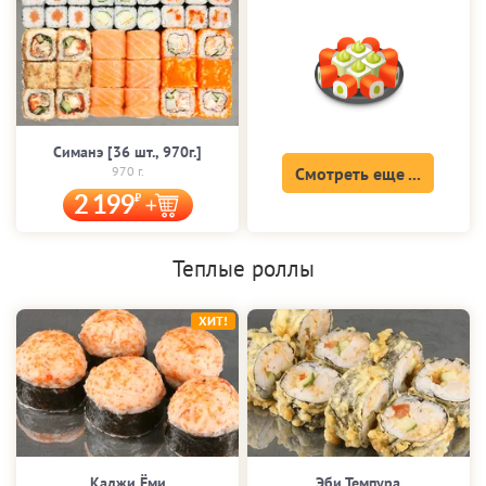
Симанэ [36 шт., 970г.]
970 г.
Смотреть еще ...
2 199
Теплые роллы
ХИТ!
Каджи Ёми
Эби Темпура