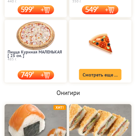
440 г.
350 г.
599
549
Пицца Куриная МАЛЕНЬКАЯ
[ 25 cм. ]
485 г.
749
Смотреть еще ...
Онигири
ХИТ!