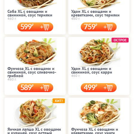
Соба XL с овощами и
Удон XL с овощами и
свининой, соус терияки
креветками, соус терияки
460 г.
460 г.
599
759
ОСТРОЕ
Фунчоза XL с овощами и
Удон XL с овощами и
свининой, соус сливочно-
свининой, соус карри
грибной
460 г.
460 г.
589
499
ХИТ!
Яичная лапша XL с овощами
Фунчоза XL с овощами и
и курицей, соус острый
креветками, соус унаги