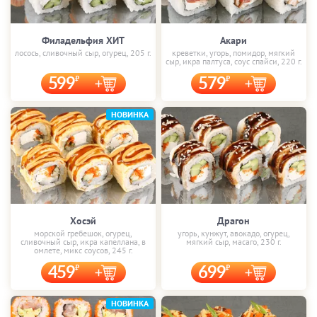
Филадельфия ХИТ
Акари
лосось, сливочный сыр, огурец, 205 г.
креветки, угорь, помидор, мягкий
сыр, икра палтуса, соус спайси, 220 г.
599
579
НОВИНКА
Хосэй
Драгон
морской гребешок, огурец,
угорь, кунжут, авокадо, огурец,
сливочный сыр, икра капеллана, в
мягкий сыр, масаго, 230 г.
омлете, микс соусов, 245 г.
459
699
НОВИНКА