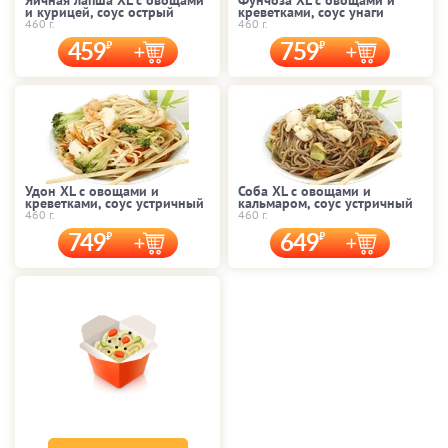
Яичная лапша XL с овощами
Фунчоза XL с овощами и
и курицей, соус острый
креветками, соус унаги
460 г.
460 г.
459
759
Удон XL с овощами и
Соба XL с овощами и
креветками, соус устричный
кальмаром, соус устричный
460 г.
460 г.
749
649