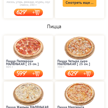
лосось, угорь, авокадо, огурец, соус
Смотреть еще ...
спайси, 280 г.
629
Пицца
Пицца Пепперони
Пицца Четыре сыра
МАЛЕНЬКАЯ [ 25 cм. ]
МАЛЕНЬКАЯ [ 25 cм. ]
405 г.
380 г.
599
629
Пицца Жюльен МАЛЕНЬКАЯ
Пицца Маргарита