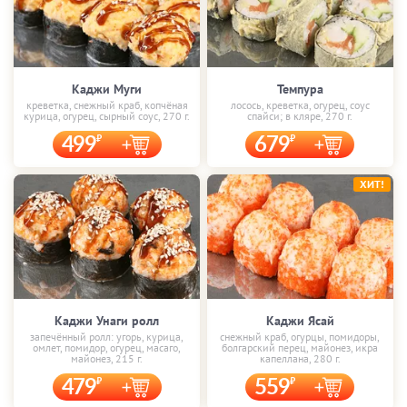
Каджи Муги
Темпура
креветка, снежный краб, копчёная
лосось, креветка, огурец, соус
курица, огурец, сырный соус, 270 г.
спайси; в кляре, 270 г.
499
679
ХИТ!
Каджи Унаги ролл
Каджи Ясай
запечённый ролл: угорь, курица,
снежный краб, огурцы, помидоры,
омлет, помидор, огурец, масаго,
болгарский перец, майонез, икра
майонез, 215 г.
капеллана, 280 г.
479
559