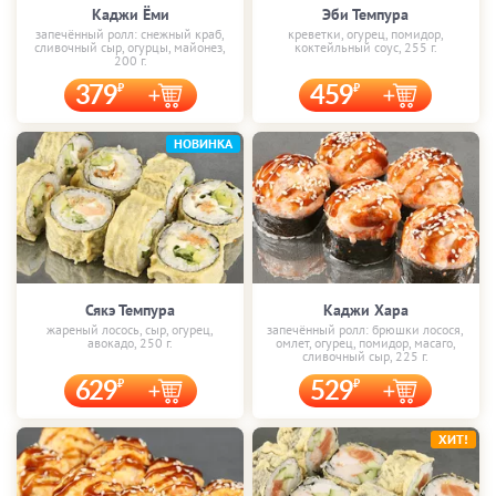
Каджи Ёми
Эби Темпура
запечённый ролл: снежный краб,
креветки, огурец, помидор,
сливочный сыр, огурцы, майонез,
коктейльный соус, 255 г.
200 г.
379
459
НОВИНКА
Сякэ Темпура
Каджи Хара
жареный лосось, сыр, огурец,
запечённый ролл: брюшки лосося,
авокадо, 250 г.
омлет, огурец, помидор, масаго,
сливочный сыр, 225 г.
629
529
ХИТ!