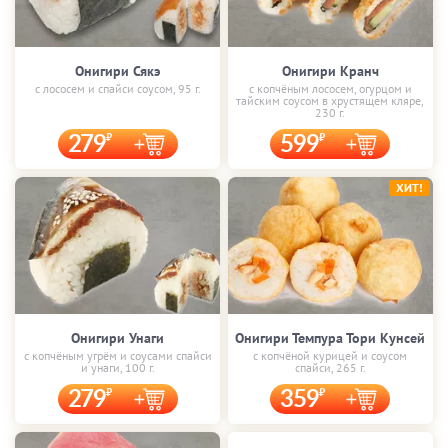
Онигири Сякэ
Онигири Кранч
с лососем и спайси соусом, 95 г.
с копчёным лососем, огурцом и
тайским соусом в хрустящем кляре,
230 г.
279
599
ХИТ!
Онигири Унаги
Онигири Темпура Тори Кунсей
с копчёным угрём и соусами спайси
с копчёной курицей и соусом
и унаги, 100 г.
спайси, 265 г.
279
359