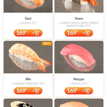
Сякэ
Унаги
с лососем, 32 г.
с угрём и соусом унаги, обёрнут
полоской нори, 32 г.
169
169
ХИТ!
Эби
Магуро
с тигровой креветкой, 34 г.
с тунцом, 30 г.
169
169