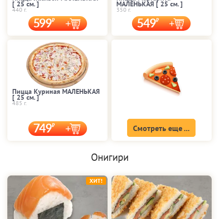
[ 25 cм. ]
МАЛЕНЬКАЯ [ 25 cм. ]
440 г.
350 г.
599
549
Пицца Куриная МАЛЕНЬКАЯ
[ 25 cм. ]
485 г.
749
Смотреть еще ...
Онигири
ХИТ!