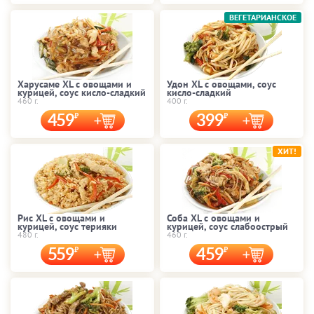
ВЕГЕТАРИАНСКОЕ
Харусаме XL с овощами и
Удон XL с овощами, соус
курицей, соус кисло-сладкий
кисло-сладкий
460 г.
400 г.
459
399
ХИТ!
Рис XL с овощами и
Соба XL с овощами и
курицей, соус терияки
курицей, соус слабоострый
480 г.
460 г.
559
459