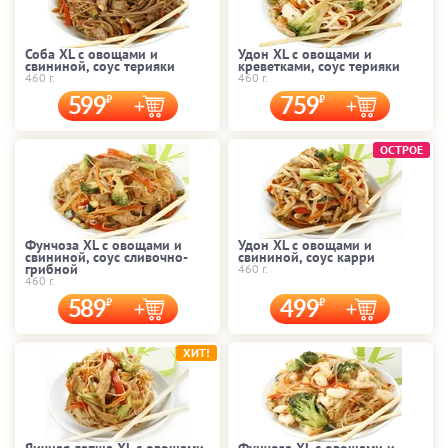
Соба XL с овощами и
Удон XL с овощами и
свининой, соус терияки
креветками, соус терияки
460 г.
460 г.
599
759
ОСТРОЕ
Фунчоза XL с овощами и
Удон XL с овощами и
свининой, соус сливочно-
свининой, соус карри
грибной
460 г.
460 г.
589
499
ХИТ!