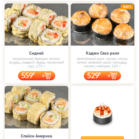
ХИТ!
Сидней
Каджи Сякэ ролл
малосольные брюшки лосося,
запечённый ролл: лосось, окунь,
огурец, сладкий перец, чесночный
омлет, зелёный салат, помидор,
соус, 275 г.
масаго, майонез, 205 г.
559
529
Спайси Америка