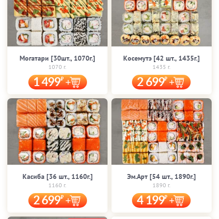
Могатари [30шт., 1070г.]
Косемутэ [42 шт., 1435г.]
1070 г.
1435 г.
1 499
2 699
Касиба [36 шт., 1160г.]
Эм.Арт [54 шт., 1890г.]
1160 г.
1890 г.
2 699
4 199