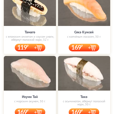
Тамаго
Сякэ Кунсей
с японским омлетом и соусом унаги,
с копчёным лососем, 30 г.
обёрнут полоской нори, 32 г.
119
169
Изуми Тай
Тако
с морским окунем, 30 г.
с осьминогом, обёрнут полоской
нори, 30 г.
169
169