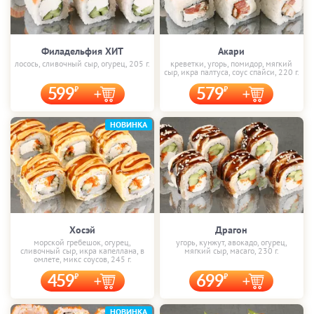
Филадельфия ХИТ
Акари
лосось, сливочный сыр, огурец, 205 г.
креветки, угорь, помидор, мягкий
сыр, икра палтуса, соус спайси, 220 г.
599
579
НОВИНКА
Хосэй
Драгон
морской гребешок, огурец,
угорь, кунжут, авокадо, огурец,
сливочный сыр, икра капеллана, в
мягкий сыр, масаго, 230 г.
омлете, микс соусов, 245 г.
459
699
НОВИНКА