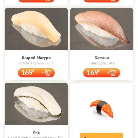
Широй Магуро
Хамачи
с белым тунцом, 30 г.
с лакедрой, 30 г.
169
169
Ика
с кальмаром и полоской нори, 30 г.