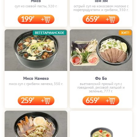
Мисо
Том Ям
суп из соевой пасты, 320 г.
острый суп на кокосовом молоке с
морепродуктами и грибами, 350 г.
199
659
ВЕГЕТАРИАНСКОЕ
ХИТ!
Мисо Намеко
Фо Бо
мисо суп с грибами намеко, 350 г.
вьетнамский пряный суп с
говядиной, рисовой лапшой и
зеленью, 777 г.
259
659