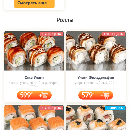
Смотреть еще ...
Роллы
СУПЕРЦЕНА
СУПЕРЦЕНА
Сякэ Унаги
Унаги Филадельфия
лосось, угорь, мягкий сыр, огурец,
угорь, сливочный сыр, 200 г.
215 г.
599
579
СУПЕРЦЕНА
НОВИНКА