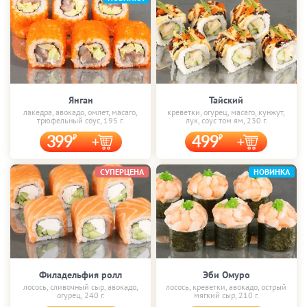
Янган
Тайский
лакедра, авокадо, омлет, масаго,
креветки, огурец, масаго, кунжут,
трюфельный соус, 195 г.
лук, соус том ям, 230 г.
399
499
СУПЕРЦЕНА
НОВИНКА
Филадельфия ролл
Эби Омуро
лосось, сливочный сыр, авокадо,
лосось, креветки, авокадо, острый
огурец, 240 г.
мягкий сыр, 210 г.