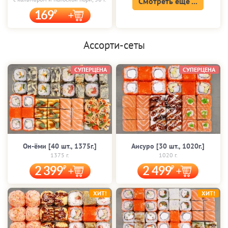
Смотреть еще ...
169
Ассорти-сеты
СУПЕРЦЕНА
СУПЕРЦЕНА
Он-ёми [40 шт., 1375г.]
Аисуро [30 шт., 1020г.]
1375 г.
1020 г.
2 399
2 499
ХИТ!
ХИТ!