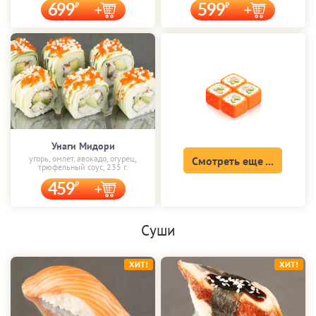
699
599
Унаги Мидори
угорь, омлет, авокадо, огурец,
Смотреть еще ...
трюфельный соус, 235 г.
459
Суши
ХИТ!
ХИТ!