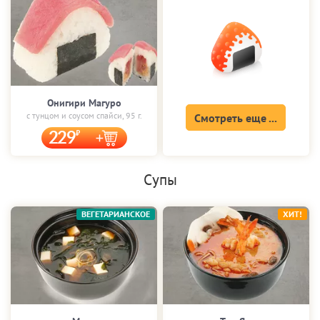
Онигири Магуро
с тунцом и соусом спайси, 95 г.
Смотреть еще ...
229
Супы
ВЕГЕТАРИАНСКОЕ
ХИТ!