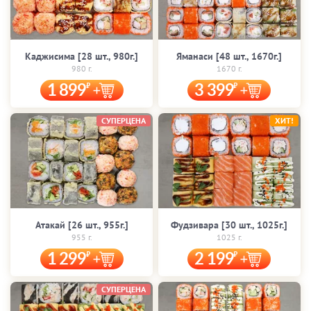
Каджисима [28 шт., 980г.]
Яманаси [48 шт., 1670г.]
980 г.
1670 г.
1 899
3 399
СУПЕРЦЕНА
ХИТ!
Атакай [26 шт., 955г.]
Фудзивара [30 шт., 1025г.]
955 г.
1025 г.
1 299
2 199
СУПЕРЦЕНА