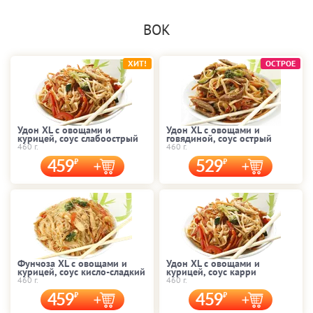
ВОК
ХИТ!
ОСТРОЕ
Удон XL с овощами и
Удон XL с овощами и
курицей, соус слабоострый
говядиной, соус острый
460 г.
460 г.
459
529
Фунчоза XL с овощами и
Удон XL с овощами и
курицей, соус кисло-сладкий
курицей, соус карри
460 г.
460 г.
459
459