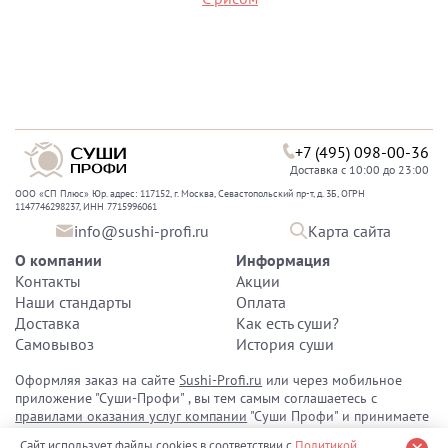
+7 (495) 098-00-36
Доставка с 10:00 до 23:00
ООО «СП Плюс» Юр. адрес: 117152, г. Москва, Севастопольский пр-т, д. 3Б, ОГРН
1147746298237, ИНН 7715996061
info@sushi-profi.ru
Карта сайта
О компании
Информация
Контакты
Акции
Наши стандарты
Оплата
Доставка
Как есть суши?
Самовывоз
История суши
Оформляя заказ на сайте
Sushi-Profi.ru
или через мобильное
приложение "Суши-Профи" , вы тем самым соглашаетесь с
правилами оказания услуг компании
"Суши Профи" и принимаете
политику конфиденциальности персональных данных
.
Сайт использует файлы cookies в соответствии с
Политикой