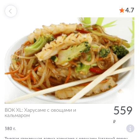
4.7
559
ВОК XL: Харусаме с овощами и
кальмаром
380 г.
Толстая стеклянная лапша харусаме с овощами (сладкий перец,