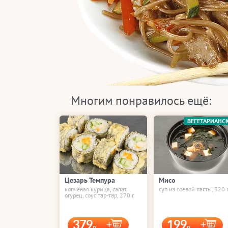
Многим понравилось ещё:
ВЕГЕТАРИАНС
Цезарь Темпура
Мисо
копчёная курица, салат,
суп из соевой пасты, 320 г
огурец, соус тар-тар, 270 г.
379
199