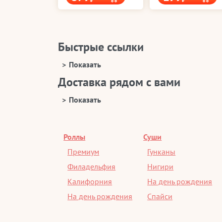
Быстрые ссылки
Доставка рядом с вами
Роллы
Суши
Премиум
Гунканы
Филадельфия
Нигири
Калифорния
На день рождения
На день рождения
Спайси