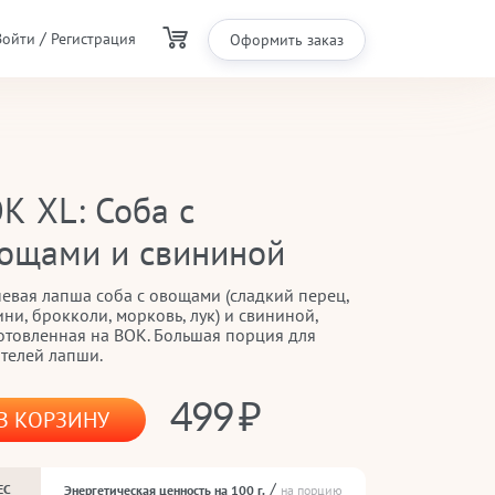
/
Войти
Регистрация
Оформить заказ
К XL: Соба с
ощами и свининой
невая лапша соба с овощами (сладкий перец,
ни, брокколи, морковь, лук) и свининой,
отовленная на ВОК. Большая порция для
телей лапши.
499
В КОРЗИНУ
/
ЕС
Энергетическая ценность на 100 г.
на порцию