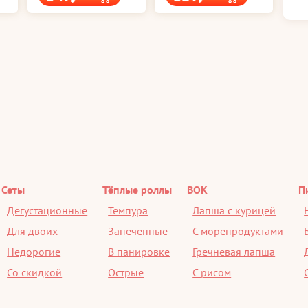
Сеты
Тёплые роллы
ВОК
П
Дегустационные
Темпура
Лапша с курицей
Для двоих
Запечённые
С морепродуктами
Недорогие
В панировке
Гречневая лапша
Со скидкой
Острые
С рисом