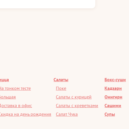
ицца
Салаты
Бокс-суши
На тонком тесте
Поке
Кадзари
Большая
Салаты с курицей
Онигири
Доставка в офис
Салаты с креветками
Сашими
Скидка на день рождения
Салат Чука
Супы